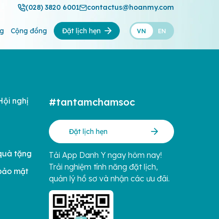
(028) 3820 6001
contactus@hoanmy.com
ng
Cộng đồng
Đặt lịch hẹn
VN
EN
Hội nghị
#tantamchamsoc
Đặt lịch hẹn
quà tặng
Tải App Danh Y ngay hôm nay!
Trải nghiệm tính năng đặt lịch,
bảo mật
quản lý hồ sơ và nhận các ưu đãi.