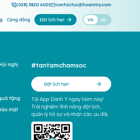
(028) 3820 6001
contactus@hoanmy.com
ng
Cộng đồng
Đặt lịch hẹn
VN
EN
Hội nghị
#tantamchamsoc
Đặt lịch hẹn
quà tặng
Tải App Danh Y ngay hôm nay!
Trải nghiệm tính năng đặt lịch,
bảo mật
quản lý hồ sơ và nhận các ưu đãi.