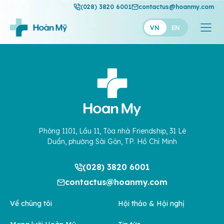
(028) 3820 6001
contactus@hoanmy.com
VN
EN
Hoàn Mỹ
Hoàn Mỹ Gold
Hạnh Phúc
Thuận Mỹ
Phòng 1101, Lầu 11, Tòa nhà Friendship, 31 Lê
Duẩn, phường Sài Gòn, TP. Hồ Chí Minh
(028) 3820 6001
contactus@hoanmy.com
Về chúng tôi
Hội thảo & Hội nghị