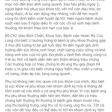
mạc nối đến bao dính xung quanh. Sau hậu phẫu ngày 2,
người bệnh hồi phục sức khỏe tốt, vết mổ còn đau nhẹ, ăn
uống được, đi lại vận động nhẹ nhàng, vấn đề tim mạch
cũng ổn định kiểm soát huyết áp tốt. Hiện người bệnh được
xuất viện sau 5 ngày điều trị với các chỉ số sinh hiệu bình
thường, tái khám theo lịch hẹn của bác sĩ.
BS.CKI. Đào Bích Chiền, Khoa Sản, Bệnh viện Hoàn Mỹ Cửu
Long cho biết: U buồng trứng là bệnh lý phụ khoa thường gặp
ở mọi đối tượng từ bé gái tuổi dậy thì đến người già, ảnh
hưởng đến sức khỏe, sinh hoạt, chất lượng cuộc sống và khả
năng sinh sản của nữ giới. Đa phần u lành tính nhưng cũng có
tỉ lệ ác tính và bệnh diễn tiến âm thầm không triệu chứng.
Các trường hợp có triệu chứng là do ung thư giai đoạn trễ
hoặc u to gây các biến chứng nguy hiểm như: xoắn u nang,
vỡ nang, chèn ép các tạng xung quanh…
Phụ nữ không nên chủ quan với sức khỏe của mình, đặc biệt
là sức khỏe về phụ khoa, nên khám định kỳ mỗi 6 tháng để
tầm soát về các khối u và ung thư phụ khoa. Vì các bệnh ung
thư phụ khoa thường diễn tiến âm thầm, đến khi có triệu
chứng bất thường thì thường là bệnh giai đoạn muộn như:
ung thư buồng trưng, ung thư cổ tử cung, ung thư vú…Tất cả
các vấn đề này đều có thể điều trị tốt khi khám định kỳ tầm