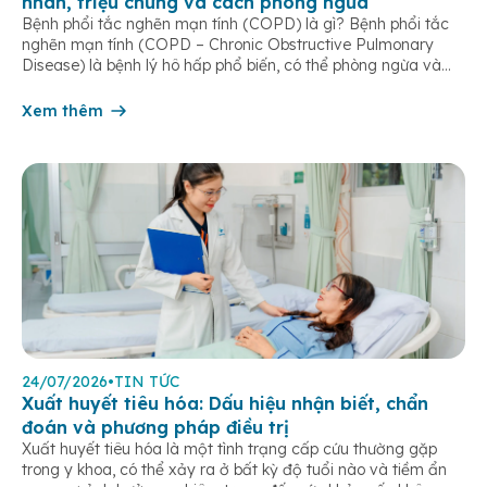
nhân, triệu chứng và cách phòng ngừa
Bệnh phổi tắc nghẽn mạn tính (COPD) là gì? Bệnh phổi tắc
nghẽn mạn tính (COPD – Chronic Obstructive Pulmonary
Disease) là bệnh lý hô hấp phổ biến, có thể phòng ngừa và
điều trị được nếu phát hiện sớm. Bệnh đặc trưng bởi các triệu
chứng hô hấp mạn tính như khó thở, ho […]
Xem thêm
24/07/2026
•
TIN TỨC
Xuất huyết tiêu hóa: Dấu hiệu nhận biết, chẩn
đoán và phương pháp điều trị
Xuất huyết tiêu hóa là một tình trạng cấp cứu thường gặp
trong y khoa, có thể xảy ra ở bất kỳ độ tuổi nào và tiềm ẩn