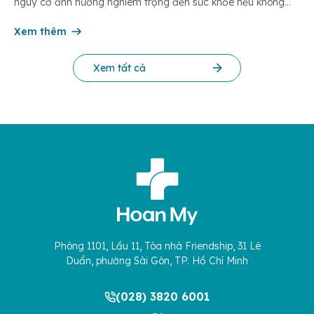
nguy cơ ảnh hưởng nghiêm trọng đến sức khỏe nếu không
được phát hiện và điều trị kịp thời. Bài viết dưới đây giúp bạn
hiểu rõ […]
Xem thêm
Xem tất cả
Phòng 1101, Lầu 11, Tòa nhà Friendship, 31 Lê
Duẩn, phường Sài Gòn, TP. Hồ Chí Minh
(028) 3820 6001