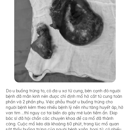
Do u buồng trứng to, có đa u xơ tử cung, bên cạnh đó người
bệnh đã mãn kinh nên được chỉ định mổ hở cắt tử cung toàn
phần và 2 phần phụ. Việc phẫu thuật u buồng trứng cho
người bệnh kèm theo nhiều bệnh lý nền như tăng huyết áp, hở
van tim …thì nguy cơ tai biến do gây mê luôn tiềm ẩn. Ekip
bác sĩ đã hội chẩn các chuyên khoa để ca mổ đã thành
công. Cuộc mổ kéo dài khoảng 60 phút, trong lúc mổ quan
sát thấy buồng trứng của người bệnh xoắn, hoaị tử, có nhiều