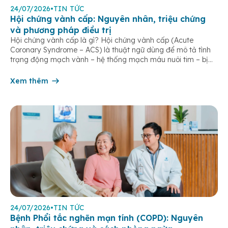
24/07/2026
•
TIN TỨC
Hội chứng vành cấp: Nguyên nhân, triệu chứng
và phương pháp điều trị
Hội chứng vành cấp là gì? Hội chứng vành cấp (Acute
Coronary Syndrome – ACS) là thuật ngữ dùng để mô tả tình
trạng động mạch vành – hệ thống mạch máu nuôi tim – bị
tắc nghẽn một phần hoặc hoàn toàn, khiến lưu lượng máu
đến cơ tim giảm hoặc ngừng đột ngột. […]
Xem thêm
24/07/2026
•
TIN TỨC
Bệnh Phổi tắc nghẽn mạn tính (COPD): Nguyên