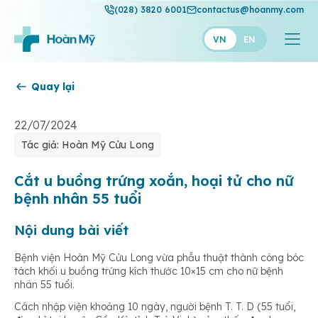
(028) 3820 6001
contactus@hoanmy.com
VN
EN
Quay lại
Hoàn Mỹ
Hoàn Mỹ Gold
22/07/2024
Tác giả: Hoàn Mỹ Cửu Long
Hạnh Phúc
Thuận Mỹ
Cắt u buồng trứng xoắn, hoại tử cho nữ
bệnh nhân 55 tuổi
Nội dung bài viết
Bệnh viện Hoàn Mỹ Cửu Long vừa phẫu thuật thành công bóc
tách khối u buồng trứng kích thước 10×15 cm cho nữ bệnh
nhân 55 tuổi.
Cách nhập viện khoảng 10 ngày, người bệnh T. T. D (55 tuổi,