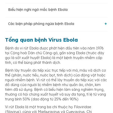
Biểu hiện nghi ngờ mắc bệnh Ebola
Các biện pháp phòng ngừa bệnh Ebola
Đối với người bệnh
Tổng quan bệnh Virus Ebola
Bệnh do vi rút Ebola được phát hiện đầu tiên vào năm 1976
tại Cộng hoà Dân chủ Công-gô, gần sông Ebola (trước đây
Đối với người tiếp xúc gần
gọi là sốt xuất huyết Ebola) là một bệnh truyền nhiễm cấp
tính, có thể bùng phát thành dịch.
Bệnh lây truyền do tiếp xúc trực tiếp với mô, máu và dịch cơ
thể (phân, nước tiểu, nước bọt, tinh dịch) của động vật hoặc
người nhiễm bệnh. Vi rút có thể lây truyền do tiếp xúc với các
đồ dùng của người bị nhiễm bệnh như quần áo, chăn, kim
tiêm đã sử dụng. Bệnh có biểu hiện lâm sàng nghiêm trọng,
thường có hội chứng xuất huyết và suy đa tạng, tỉ lệ tử vong
trung bình 50% (dao động từ 25% đến 90%)
Vi rút Ebola là một trong ba chi thuộc họ Filoviridae
(filovirus), cùng với Marburgvirus và Cuevavirus. Chi