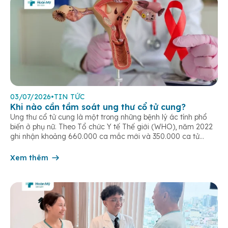
03/07/2026
•
TIN TỨC
Khi nào cần tầm soát ung thư cổ tử cung?
Ung thư cổ tử cung là một trong những bệnh lý ác tính phổ
biến ở phụ nữ. Theo Tổ chức Y tế Thế giới (WHO), năm 2022
ghi nhận khoảng 660.000 ca mắc mới và 350.000 ca tử
vong do ung thư cổ tử cung trên toàn cầu. Tầm soát ung thư
cổ tử […]
Xem thêm