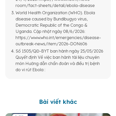
room/fact-sheets/detail/ebola-disease
World Health Organization (WHO). Ebola
disease caused by Bundibugyo virus,
Democratic Republic of the Congo &
Uganda. Cập nhật ngày 08/6/2026:
https://www.who.int/emergencies/disease-
outbreak-news/item/2026-DON606
Số 1505/QĐ-BYT ban hành ngày 25/05/2026
Quyết định Về việc ban hành tài liệu chuyên
môn Hướng dẫn chẩn đoán và điều trị bệnh
do vi rút Ebola :
Bài viết khác