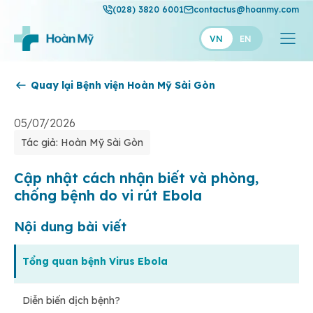
(028) 3820 6001
contactus@hoanmy.com
VN
EN
Quay lại Bệnh viện Hoàn Mỹ Sài Gòn
Hoàn Mỹ
Hoàn Mỹ Gold
05/07/2026
Tác giả: Hoàn Mỹ Sài Gòn
Hạnh Phúc
Thuận Mỹ
Cập nhật cách nhận biết và phòng,
chống bệnh do vi rút Ebola
Nội dung bài viết
Tổng quan bệnh Virus Ebola
Diễn biến dịch bệnh?