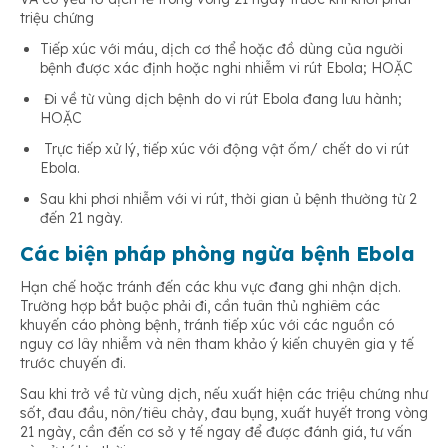
triệu chứng
Tiếp xúc với máu, dịch cơ thể hoặc đồ dùng của người
bệnh được xác định hoặc nghi nhiễm vi rút Ebola; HOẶC
Đi về từ vùng dịch bệnh do vi rút Ebola đang lưu hành;
HOẶC
Trực tiếp xử lý, tiếp xúc với động vật ốm/ chết do vi rút
Ebola.
Sau khi phơi nhiễm với vi rút, thời gian ủ bệnh thường từ 2
đến 21 ngày.
Các biện pháp phòng ngừa bệnh Ebola
Hạn chế hoặc tránh đến các khu vực đang ghi nhận dịch.
Trường hợp bắt buộc phải đi, cần tuân thủ nghiêm các
khuyến cáo phòng bệnh, tránh tiếp xúc với các nguồn có
nguy cơ lây nhiễm và nên tham khảo ý kiến chuyên gia y tế
trước chuyến đi.
Sau khi trở về từ vùng dịch, nếu xuất hiện các triệu chứng như
sốt, đau đầu, nôn/tiêu chảy, đau bụng, xuất huyết trong vòng
21 ngày, cần đến cơ sở y tế ngay để được đánh giá, tư vấn