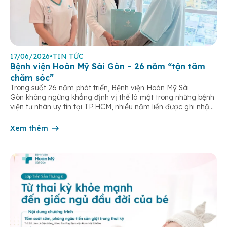
17/06/2026
•
TIN TỨC
Bệnh viện Hoàn Mỹ Sài Gòn – 26 năm “tận tâm
chăm sóc”
Trong suốt 26 năm phát triển, Bệnh viện Hoàn Mỹ Sài
Gòn không ngừng khẳng định vị thế là một trong những bệnh
viện tư nhân uy tín tại TP.HCM, nhiều năm liền được ghi nhận
trong nhóm 10 bệnh viện có chất lượng hàng đầu theo các bộ
tiêu chí đánh giá của Bộ y tế. Điều tạo nên giá trị của […]
Xem thêm