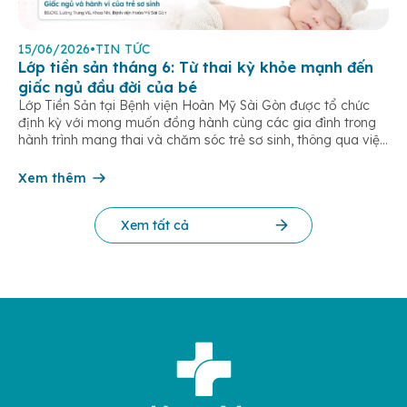
15/06/2026
•
TIN TỨC
Lớp tiền sản tháng 6: Từ thai kỳ khỏe mạnh đến
giấc ngủ đầu đời của bé
Lớp Tiền Sản tại Bệnh viện Hoàn Mỹ Sài Gòn được tổ chức
định kỳ với mong muốn đồng hành cùng các gia đình trong
hành trình mang thai và chăm sóc trẻ sơ sinh, thông qua việc
cập nhật kiến thức y khoa thiết thực cho từng giai đoạn thai
kỳ và sau sinh. Trong tháng 6/2026, chương […]
Xem thêm
Xem tất cả