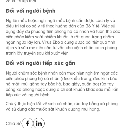
và xử trí kịp thời.
Đối với người bệnh
Người mắc hoặc nghi ngờ mắc bệnh cần được cách ly và
điều trị tại cơ sở y tế theo hướng dẫn của Bộ Y tế. Việc sử
dụng đầy đủ phương tiện phòng hộ cá nhân và tuân thủ các
biện pháp kiểm soát nhiễm khuẩn là rất quan trọng nhằm
ngăn ngừa lây lan. Virus Ebola cũng được bài tiết qua tinh
dịch và sữa mẹ nên cần tư vấn cho bệnh nhân cách phòng
tránh lây truyền sau khi xuất viện.
Đối với người tiếp xúc gần
Người chăm sóc bệnh nhân cần thực hiện nghiêm ngặt các
biện pháp phòng hộ cá nhân (đeo khẩu trang, đeo kính bảo
hộ mắt, mũ, găng tay bảo hộ, bao giầy, quần áo) rửa tay
bằng xà phòng hoặc dung dịch sát khuẩn khác sau mỗi lần
tiếp xúc với người bệnh.
Chú ý thực hiện tốt vệ sinh cá nhân, rửa tay bằng xà phòng
và sử dụng các thuốc sát khuẩn đường mũi họng.
Chia Sẻ