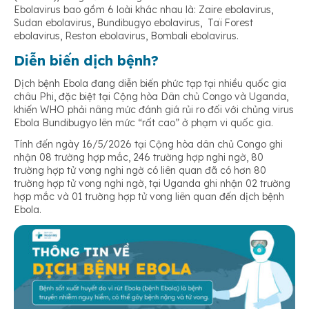
Ebolavirus bao gồm 6 loài khác nhau là: Zaire ebolavirus,
Sudan ebolavirus, Bundibugyo ebolavirus, Taï Forest
ebolavirus, Reston ebolavirus, Bombali ebolavirus.
Diễn biến dịch bệnh?
Dịch bệnh Ebola đang diễn biến phức tạp tại nhiều quốc gia
châu Phi, đặc biệt tại Cộng hòa Dân chủ Congo và Uganda,
khiến WHO phải nâng mức đánh giá rủi ro đối với chủng virus
Ebola Bundibugyo lên mức “rất cao” ở phạm vi quốc gia.
Tính đến ngày 16/5/2026 tại Cộng hòa dân chủ Congo ghi
nhận 08 trường hợp mắc, 246 trường hợp nghi ngờ, 80
trường hợp tử vong nghi ngờ có liên quan đã có hơn 80
trường hợp tử vong nghi ngờ, tại Uganda ghi nhận 02 trường
hợp mắc và 01 trường hợp tử vong liên quan đến dịch bệnh
Ebola.