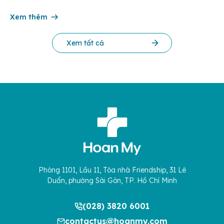
chế và Đổi mới Công nghệ phối hợp với Trung tâm Nghiên
cứu Phát triển Doanh nghiệp Châu Á […]
Xem thêm
Xem tất cả
Phòng 1101, Lầu 11, Tòa nhà Friendship, 31 Lê
Duẩn, phường Sài Gòn, TP. Hồ Chí Minh
(028) 3820 6001
contactus@hoanmy.com