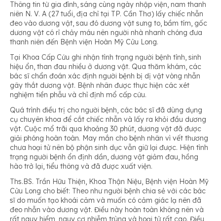
Thông tin từ gia đình, sáng cùng ngày nhập viện, nam thanh
niên N. V. A (27 tuổi, địa chỉ tại TP. Cần Thơ) lấy chiếc nhẫn
đeo vào dương vật, sau đó dương vật sưng to, bầm tím, gốc
dương vật có rỉ chảy máu nên người nhà nhanh chóng đưa
thanh niên đến Bệnh viện Hoàn Mỹ Cửu Long.
Tại Khoa Cấp Cứu ghi nhận tình trạng người bệnh tỉnh, sinh
hiệu ổn, than đau nhiều ở dương vật. Qua thăm khám, các
bác sĩ chẩn đoán xác định người bệnh bị dị vật vòng nhẫn
gây thắt dương vật. Bệnh nhân được thực hiện các xét
nghiệm tiền phẫu và chỉ định mổ cấp cứu.
Quá trình điều trị cho người bệnh, các bác sĩ đã dùng dụng
cụ chuyên khoa để cắt chiếc nhẫn và lấy ra khỏi đầu dương
vật. Cuộc mổ trãi qua khoảng 30 phút, dương vật đã được
giải phóng hoàn toàn. May mắn cho bệnh nhân vì vết thương
chưa hoại tử nên bộ phận sinh dục vẫn giữ lại được. Hiện tình
trạng người bệnh ổn định dần, dương vật giảm đau, hồng
hào trở lại, tiểu thông và đã được xuất viện.
Ths.BS. Trần Hữu Thiện, Khoa Thận Niệu, Bệnh viện Hoàn Mỹ
Cửu Long cho biết: Theo như người bệnh chia sẻ với các bác
sĩ do muốn tạo khoái cảm và muốn có cảm giác lạ nên đã
đeo nhẫn vào dương vật. Điều này hoàn toàn không nên và
rất nguy hiểm, nguy cơ nhiễm trùng và hoại tử rất cao. Điều