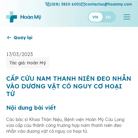
(028) 3820 6001
contactus@hoanmy.com
VN
EN
Quay lại
Hoàn Mỹ
Hoàn Mỹ Gold
17/03/2023
Tác giả: Hoàn Mỹ
Hạnh Phúc
Thuận Mỹ
CẤP CỨU NAM THANH NIÊN ĐEO NHẪN
VÀO DƯƠNG VẬT CÓ NGUY CƠ HOẠI
TỬ
Nội dung bài viết
Các bác sĩ Khoa Thận Niệu, Bệnh viện Hoàn Mỹ Cửu Long
vừa cấp cứu thành công trường hợp nam thanh niên đeo
nhẫn vào dương vật có nguy cơ hoại tử.