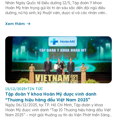
Nhân Ngày Quốc tế Điều dưỡng 12/5, Tập đoàn Y khoa
Hoàn Mỹ trân trọng gửi lời tri ân sâu sắc đến đội ngũ điều
dưỡng, nữ hộ sinh, kỹ thuật viên, dược sĩ và các nhân viên
chăm sóc người bệnh trên toàn hệ thống – những người luôn
âm thầm đồng hành trên […]
Xem thêm
15/12/2025
•
TIN TỨC
Tập đoàn Y khoa Hoàn Mỹ được vinh danh
“Thương hiệu hàng đầu Việt Nam 2025”
Ngày 06/12/2025, tại TP. Hồ Chí Minh, Tập đoàn y khoa
Hoàn Mỹ được vinh danh “Top 10 Thương hiệu hàng đầu Việt
Nam 2025” – một giải thưởng uy tín do Viện Phát triển Sáng