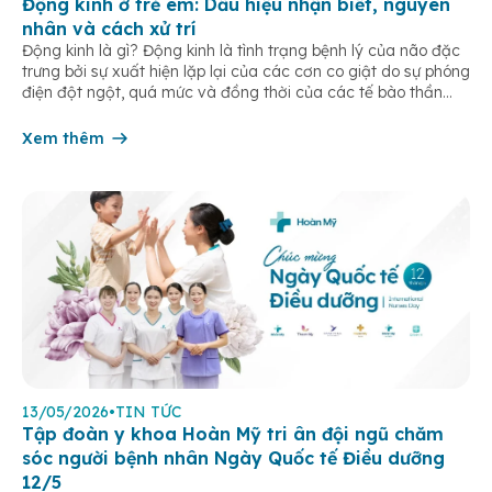
Động kinh ở trẻ em: Dấu hiệu nhận biết, nguyên
nhân và cách xử trí
Động kinh là gì? Động kinh là tình trạng bệnh lý của não đặc
trưng bởi sự xuất hiện lặp lại của các cơn co giật do sự phóng
điện đột ngột, quá mức và đồng thời của các tế bào thần
kinh trong não. Những cơn này có thể gây ra rối loạn vận […]
Xem thêm
13/05/2026
•
TIN TỨC
Tập đoàn y khoa Hoàn Mỹ tri ân đội ngũ chăm
sóc người bệnh nhân Ngày Quốc tế Điều dưỡng
12/5