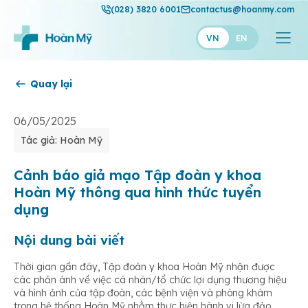
(028) 3820 6001
contactus@hoanmy.com
VN
EN
Quay lại
Hoàn Mỹ
Hoàn Mỹ Gold
06/05/2025
Tác giả: Hoàn Mỹ
Hạnh Phúc
Thuận Mỹ
Cảnh báo giả mạo Tập đoàn y khoa
Hoàn Mỹ thông qua hình thức tuyển
dụng
Nội dung bài viết
Thời gian gần đây, Tập đoàn y khoa Hoàn Mỹ nhận được
các phản ánh về việc cá nhân/tổ chức lợi dụng thương hiệu
và hình ảnh của tập đoàn, các bệnh viện và phòng khám
trong hệ thống Hoàn Mỹ nhằm thực hiện hành vi lừa đảo