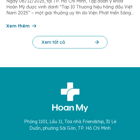
Ngày 06/12/2025, tại TP. Hồ Chí Minh, Tập đoàn y khoa
Hoàn Mỹ được vinh danh “Top 10 Thương hiệu hàng đầu Việt
Nam 2025” – một giải thưởng uy tín do Viện Phát triển Sáng
chế và Đổi mới Công nghệ phối hợp với Trung tâm Nghiên
cứu Phát triển Doanh nghiệp Châu Á […]
Xem thêm
Xem tất cả
Phòng 1101, Lầu 11, Tòa nhà Friendship, 31 Lê
Duẩn, phường Sài Gòn, TP. Hồ Chí Minh