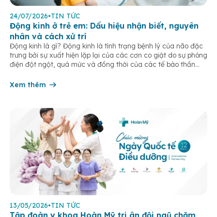
24/07/2026
•
TIN TỨC
Động kinh ở trẻ em: Dấu hiệu nhận biết, nguyên
nhân và cách xử trí
Động kinh là gì? Động kinh là tình trạng bệnh lý của não đặc
trưng bởi sự xuất hiện lặp lại của các cơn co giật do sự phóng
điện đột ngột, quá mức và đồng thời của các tế bào thần
kinh trong não. Những cơn này có thể gây ra rối loạn vận […]
Xem thêm
13/05/2026
•
TIN TỨC
Tập đoàn y khoa Hoàn Mỹ tri ân đội ngũ chăm