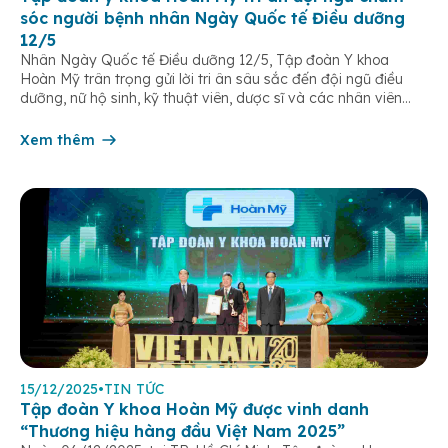
sóc người bệnh nhân Ngày Quốc tế Điều dưỡng
12/5
Nhân Ngày Quốc tế Điều dưỡng 12/5, Tập đoàn Y khoa
Hoàn Mỹ trân trọng gửi lời tri ân sâu sắc đến đội ngũ điều
dưỡng, nữ hộ sinh, kỹ thuật viên, dược sĩ và các nhân viên
chăm sóc người bệnh trên toàn hệ thống – những người luôn
âm thầm đồng hành trên […]
Xem thêm
15/12/2025
•
TIN TỨC
Tập đoàn Y khoa Hoàn Mỹ được vinh danh
“Thương hiệu hàng đầu Việt Nam 2025”