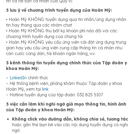
tin và tài sản cá nhân của Quý vị:
3 lưu ý về chương trình tuyển dụng của Hoàn Mỹ:
• Hoàn Mỹ KHÔNG tuyển dụng qua tin nhắn/ứng dụng nhắn
tin hay thông qua các nhóm chat
• Hoàn Mỹ KHÔNG thu bất kỳ khoản phí nào đối với các
chương trình tuyển dụng của chúng tôi
• Hoàn Mỹ KHÔNG yêu cầu ứng viên cài đặt ứng dụng trung
gian hay yêu cầu ứng viên cung cấp thông tin cá nhân như
căn cước công dân, tài khoản ngân hàng, v.v.
3 kênh thông tin tuyển dụng chính thức của Tập đoàn y
khoa Hoàn Mỹ:
–
LinkedIn
chính thức
– Hệ thống bệnh viện, phòng khám thuộc Tập đoàn y khoa
Hoàn Mỹ, xem tại
link
– Hotline tuyển dụng của tập đoàn: 032 825 5107
3 việc cần làm khi nghi ngờ giả mạo thông tin, hình ảnh
của Tập đoàn y khoa Hoàn Mỹ:
Không click vào đường dẫn, không chia sẻ, tương tác
hoặc gắn thẻ bạn bè vào các nội dung tuyển dụng có nghi
ngờ