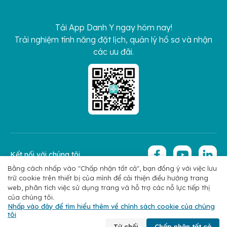
Tải App Danh Y ngay hôm nay!
Trải nghiệm tính năng đặt lịch, quản lý hồ sơ và nhận
các ưu đãi.
Kết nối với chúng tôi
Bằng cách nhấp vào "Chấp nhận tất cả", bạn đồng ý với việc lưu
trữ cookie trên thiết bị của mình để cải thiện điều hướng trang
Copyright 2026 © Hoan My Corporation
Chính sách bảo mật
web, phân tích việc sử dụng trang và hỗ trợ các nỗ lực tiếp thị
của chúng tôi.
Nhấp vào đây để tìm hiểu thêm về chính sách cookie của chúng
tôi
Chuyên khoa
Tìm bác sĩ
Đặt lịch
Liên hệ
Từ chối
Chấp nhận tất cả