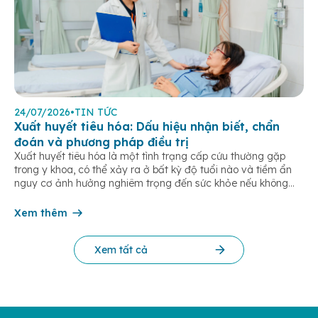
24/07/2026
•
TIN TỨC
Xuất huyết tiêu hóa: Dấu hiệu nhận biết, chẩn
đoán và phương pháp điều trị
Xuất huyết tiêu hóa là một tình trạng cấp cứu thường gặp
trong y khoa, có thể xảy ra ở bất kỳ độ tuổi nào và tiềm ẩn
nguy cơ ảnh hưởng nghiêm trọng đến sức khỏe nếu không
được phát hiện và điều trị kịp thời. Bài viết dưới đây giúp bạn
hiểu rõ […]
Xem thêm
Xem tất cả