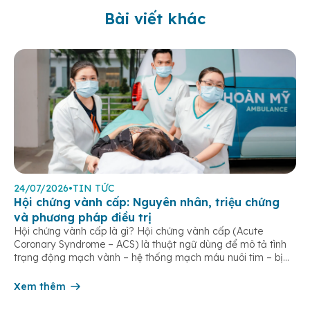
Bài viết khác
24/07/2026
•
TIN TỨC
Hội chứng vành cấp: Nguyên nhân, triệu chứng
và phương pháp điều trị
Hội chứng vành cấp là gì? Hội chứng vành cấp (Acute
Coronary Syndrome – ACS) là thuật ngữ dùng để mô tả tình
trạng động mạch vành – hệ thống mạch máu nuôi tim – bị
tắc nghẽn một phần hoặc hoàn toàn, khiến lưu lượng máu
đến cơ tim giảm hoặc ngừng đột ngột. […]
Xem thêm