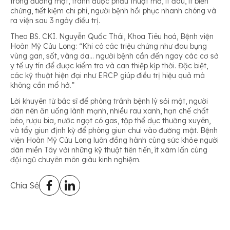
trong đường mật, tránh được phẫu thuật mở, ít đau, ít biến
chứng, tiết kiệm chi phí, người bệnh hồi phục nhanh chóng và
ra viện sau 3 ngày điều trị.
Theo BS. CKI. Nguyễn Quốc Thái, Khoa Tiêu hoá, Bệnh viện
Hoàn Mỹ Cửu Long: “
Khi có các triệu chứng như đau bụng
vùng gan, sốt, vàng da… người bệnh cần đến ngay các cơ sở
y tế uy tín để được kiểm tra và can thiệp kịp thời. Đặc biệt,
các kỹ thuật hiện đại như ERCP giúp điều trị hiệu quả mà
không cần mổ hở.
”
Lời khuyên từ bác sĩ để phòng tránh bệnh lý sỏi mật, người
dân nên ăn uống lành mạnh, nhiều rau xanh, hạn chế chất
béo, rượu bia, nước ngọt có gas, tập thể dục thường xuyên,
và tẩy giun định kỳ để phòng giun chui vào đường mật. Bệnh
viện Hoàn Mỹ Cửu Long luôn đồng hành cùng sức khỏe người
dân miền Tây với những kỹ thuật tiên tiến, ít xâm lấn cùng
đội ngũ chuyên môn giàu kinh nghiệm.
Chia Sẻ