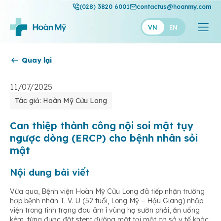
(028) 3820 6001
contactus@hoanmy.com
VN
EN
Quay lại
Hoàn Mỹ
Hoàn Mỹ Gold
11/07/2025
Tác giả: Hoàn Mỹ Cửu Long
Hạnh Phúc
Thuận Mỹ
Can thiệp thành công nội soi mật tụy
ngược dòng (ERCP) cho bệnh nhân sỏi
mật
Nội dung bài viết
Vừa qua, Bệnh viện Hoàn Mỹ Cửu Long đã tiếp nhận trường
hợp bệnh nhân T. V. U (52 tuổi, Long Mỹ – Hậu Giang) nhập
viện trong tình trạng đau âm ỉ vùng hạ sườn phải, ăn uống
kém, từng được đặt stent đường mật tại một cơ sở y tế khác