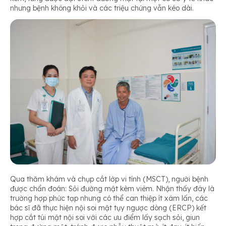
nhưng bệnh không khỏi và các triệu chứng vẫn kéo dài.
Qua thăm khám và chụp cắt lớp vi tính (MSCT), người bệnh
được chẩn đoán: Sỏi đường mật kèm viêm. Nhận thấy đây là
trường hợp phức tạp nhưng có thể can thiệp ít xâm lấn, các
bác sĩ đã thực hiện nội soi mật tụy ngược dòng (ERCP) kết
hợp cắt túi mật nội soi với các ưu điểm lấy sạch sỏi, giun