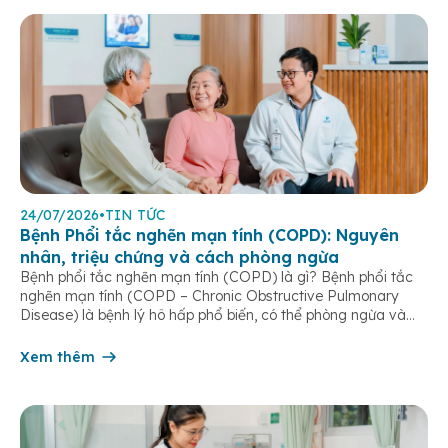
24/07/2026
•
TIN TỨC
Bệnh Phổi tắc nghẽn mạn tính (COPD): Nguyên
nhân, triệu chứng và cách phòng ngừa
Bệnh phổi tắc nghẽn mạn tính (COPD) là gì? Bệnh phổi tắc
nghẽn mạn tính (COPD – Chronic Obstructive Pulmonary
Disease) là bệnh lý hô hấp phổ biến, có thể phòng ngừa và
điều trị được nếu phát hiện sớm. Bệnh đặc trưng bởi các triệu
chứng hô hấp mạn tính như khó thở, ho […]
Xem thêm