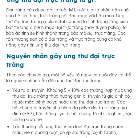
Đại tràng còn được gọi là ruột kết, ruột già, là phần gần cuối
6. Điều trị miễn dịch
của hệ tiêu hoá, trực tràng nối đại tràng với hậu môn. Ung
thư đại trực tràng (colorectal cancer) là tình trạng tăng sinh
bất thường ở niêm mạc đại trực tràng (hay tuyến polyp), tế
bào ác tính sẽ hình thành trong các mô đại trực tràng. Các
tổn thương sẵn có ở đại tràng và trực tràng cũng có khả
năng gây nên ung thư đại trực tràng.
Nguyên nhân gây ung thư đại trực
tràng
Theo các chuyên gia, một số yếu tố nguy cơ dưới đây có thể
là nguyên nhân dẫn đến ung thư đại trực tràng.
Yếu tố di truyền: Khoảng 5 – 10% các trường hợp mắc ung
thư đại trực tràng thừa hưởng gen di truyền từ gia đình có
người mắc bệnh polyp hoặc ung thư đại trực tràng. Các
hội chứng di truyền như bệnh đa polyp đại trực tràng gia
đình (FAP), hội chứng Lynch, hội chứng Peutz-Jeghers, hội
chứng Gardner.
Tổn thương tiền ung thư: Viêm loét đại trực tràng chảy
máu, viêm đường ruột, polyp đại tràng, bệnh Crohn,…