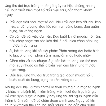
Ung thư đại trực tràng thường ít gây ra triệu chứng, nhưng
nếu bạn xuất hiện một số dấu hiệu sau, cần thăm khám
ngay:
Rối loạn tiêu hóa: Một số dấu hiệu rối loạn kéo dài như khó
tiêu, chướng bụng, đau tức râm ran vùng bụng, đau quặn
bụng, ăn không ngon.
Có vấn đề với việc đại tiện: Đau buốt khi đi ngoài, mót rặn,
tiêu chảy hoặc táo bón kéo dài là dấu hiệu cảnh báo ung
thư đại trực tràng.
Sự bất thường khi bài tiết phân: Phân mỏng dẹt hoặc hình
lá lúa, phân nát, phân sẫm màu, lẫn máu hoặc nhầy.
Giảm cân và suy nhược: Sụt cân bất thường, cơ thể mệt
mỏi, suy nhược có thể là biểu hiện của bệnh ung thư đại
trực tràng.
Dấu hiệu ung thư đại trực tràng giai đoạn muộn: nổi u
bướu dưới da bụng, bụng to dần, vàng da,…
Những dấu hiệu ở trên có thể là triệu chứng của một số bệnh
lý khác như bệnh trĩ, nhiễm trùng, viêm loét đại trực tràng,…
Để xác định được là bệnh lý hay ung thư thì người bệnh cần
thăm khám sớm để có chẩn đoán chính xác. Ngay cả khi
chưa xuất hiện triệu chứng, mỗi người cũng cần chủ động