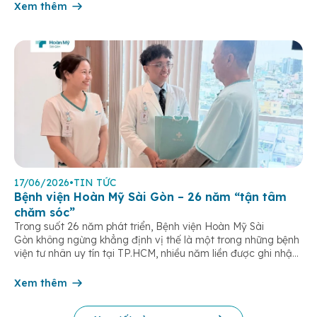
cổ tử […]
Xem thêm
17/06/2026
•
TIN TỨC
Bệnh viện Hoàn Mỹ Sài Gòn – 26 năm “tận tâm
chăm sóc”
Trong suốt 26 năm phát triển, Bệnh viện Hoàn Mỹ Sài
Gòn không ngừng khẳng định vị thế là một trong những bệnh
viện tư nhân uy tín tại TP.HCM, nhiều năm liền được ghi nhận
trong nhóm 10 bệnh viện có chất lượng hàng đầu theo các bộ
tiêu chí đánh giá của Bộ y tế. Điều tạo nên giá trị của […]
Xem thêm