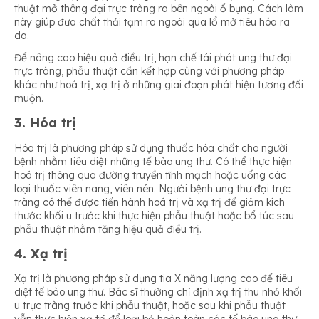
thuật mở thông đại trực tràng ra bên ngoài ổ bụng. Cách làm
này giúp đưa chất thải tạm ra ngoài qua lổ mở tiêu hóa ra
da.
Để nâng cao hiệu quả điều trị, hạn chế tái phát ung thư đại
trực tràng, phẫu thuật cần kết hợp cùng với phương pháp
khác như hoá trị, xạ trị ở những giai đoạn phát hiện tương đối
muộn.
3. Hóa trị
Hóa trị là phương pháp sử dụng thuốc hóa chất cho người
bệnh nhằm tiêu diệt những tế bào ung thư. Có thể thực hiện
hoá trị thông qua đường truyền tĩnh mạch hoặc uống các
loại thuốc viên nang, viên nén. Người bệnh ung thư đại trực
tràng có thể được tiến hành hoá trị và xạ trị để giảm kích
thước khối u trước khi thực hiện phẫu thuật hoặc bổ túc sau
phẫu thuật nhằm tăng hiệu quả điều trị.
4. Xạ trị
Xạ trị là phương pháp sử dụng tia X năng lượng cao để tiêu
diệt tế bào ung thư. Bác sĩ thường chỉ định xạ trị thu nhỏ khối
u trực tràng trước khi phẫu thuật, hoặc sau khi phẫu thuật