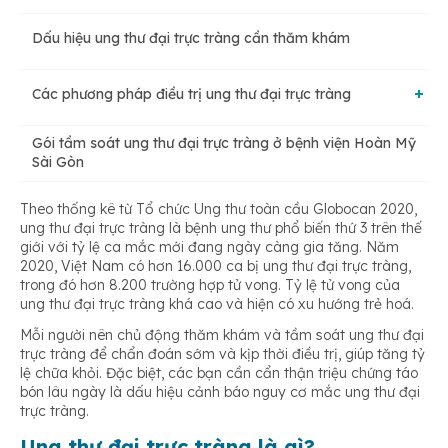
Dấu hiệu ung thư đại trực tràng cần thăm khám
Các phương pháp điều trị ung thư đại trực tràng
Gói tầm soát ung thư đại trực tràng ở bệnh viện Hoàn Mỹ
1. Thủ thuật cắt bỏ polyp đại – trực tràng
Sài Gòn
Theo thống kê từ Tổ chức Ung thư toàn cầu Globocan 2020,
2. Phẫu thuật
ung thư đại trực tràng là bệnh ung thư phổ biến thứ 3 trên thế
giới với tỷ lệ ca mắc mới đang ngày càng gia tăng. Năm
2020, Việt Nam có hơn 16.000 ca bị ung thư đại trực tràng,
trong đó hơn 8.200 trường hợp tử vong. Tỷ lệ tử vong của
3. Hóa trị
ung thư đại trực tràng khá cao và hiện có xu hướng trẻ hoá.
Mỗi người nên chủ động thăm khám và tầm soát ung thư đại
trực tràng để chẩn đoán sớm và kịp thời điều trị, giúp tăng tỷ
4. Xạ trị
lệ chữa khỏi. Đặc biệt, các bạn cần cẩn thận triệu chứng táo
bón lâu ngày là dấu hiệu cảnh báo nguy cơ mắc ung thư đại
trực tràng.
5. Điều trị đích
Ung thư đại trực tràng là gì?