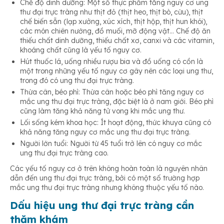
Chế độ dinh dưỡng: Một số thực phẩm tăng nguy cơ ung
thư đại trực tràng như thịt đỏ (thịt heo, thịt bò, cừu), thịt
chế biến sẵn (lạp xưởng, xúc xích, thịt hộp, thịt hun khói),
các món chiên nướng, đồ muối, mỡ động vật… Chế độ ăn
thiếu chất dinh dưỡng, thiếu chất xơ, canxi và các vitamin,
khoáng chất cũng là yếu tố nguy cơ.
Hút thuốc lá, uống nhiều rượu bia và đồ uống có cồn là
một trong những yếu tố nguy cơ gây nên các loại ung thư,
trong đó có ung thư đại trực tràng.
Thừa cân, béo phì: Thừa cân hoặc béo phì tăng nguy cơ
mắc ung thư đại trực tràng, đặc biệt là ở nam giới. Béo phì
cũng làm tăng khả năng tử vong khi mắc ung thư.
Lối sống kém khoa học: Ít hoạt động, thức khuya cũng có
khả năng tăng nguy cơ mắc ung thư đại trực tràng.
Người lớn tuổi: Người từ 45 tuổi trở lên có nguy cơ mắc
ung thư đại trực tràng cao.
Các yếu tố nguy cơ ở trên không hoàn toàn là nguyên nhân
dẫn đến ung thư đại trực tràng, bởi có một số trường hợp
mắc ung thư đại trực tràng nhưng không thuộc yếu tố nào.
Dấu hiệu ung thư đại trực tràng cần
thăm khám