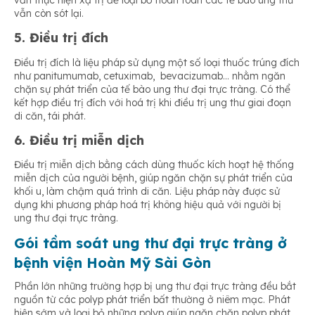
vẫn thực hiện xạ trị để loại bỏ hoàn toàn các tế bào ung thư
vẫn còn sót lại.
5. Điều trị đích
Điều trị đích là liệu pháp sử dụng một số loại thuốc trúng đích
như panitumumab, cetuximab, bevacizumab… nhằm ngăn
chặn sự phát triển của tế bào ung thư đại trực tràng. Có thể
kết hợp điều trị đích với hoá trị khi điều trị ung thư giai đoạn
di căn, tái phát.
6. Điều trị miễn dịch
Điều trị miễn dịch bằng cách dùng thuốc kích hoạt hệ thống
miễn dịch của người bệnh, giúp ngăn chặn sự phát triển của
khối u, làm chậm quá trình di căn. Liệu pháp này được sử
dụng khi phương pháp hoá trị không hiệu quả với người bị
ung thư đại trực tràng.
Gói tầm soát ung thư đại trực tràng ở
bệnh viện Hoàn Mỹ Sài Gòn
Phần lớn những trường hợp bị ung thư đại trực tràng đều bắt
nguồn từ các polyp phát triển bất thường ở niêm mạc. Phát
hiện sớm và loại bỏ những polyp giúp ngăn chặn polyp phát