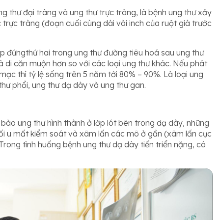
ng thư đại tràng và ung thư trực tràng, là bệnh ung thư xảy
 trực tràng (đoạn cuối cùng dài vài inch của ruột già trước
ặp đứngthứ hai trong ung thư đường tiêu hoá sau ung thư
và di căn muộn hơn so với các loại ung thư khác. Nếu phát
ạc thì tỷ lệ sống trên 5 năm tới 80% – 90%. Là loại ung
 thư phổi, ung thư dạ dày và ung thư gan.
 bào ung thư hình thành ở lớp lót bên trong dạ dày, những
khối u mất kiểm soát và xâm lấn các mô ở gần (xâm lấn cục
Trong tình huống bệnh ung thư dạ dày tiến triển nặng, có