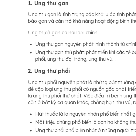
1. Ung thư gan
Ung thư gan là tình trạng các khối u ác tính phá
bào gan và cản trở khả năng hoạt động bình th
Ung thư ở gan có hai loại chính:
Ung thư gan nguyên phát: hình thành từ chín
Ung thư gan thứ phát: phát triển khi các tế 
phổi, ung thư đại tràng, ung thư vú…
2. Ung thư phổi
Ung thư phổi nguyên phát là những bất thường c
đề cập loại ung thư phổi có nguồn gốc phát triể
là ung thư phổi thứ phát. Việc điều trị bệnh ung
căn ở bất kỳ cơ quan khác, chẳng hạn như vú, ruộ
Hút thuốc lá là nguyên nhân phổ biến nhất g
Một triệu chứng phổ biến là cơn ho không th
Ung thư phổi phổ biến nhất ở những người tro