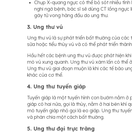
Chụp X-quang ngực có thể bỏ sót nhiều tình 
nghi ngờ bệnh, bác sĩ sẽ dùng CT lồng ngực 
gây tử vong hàng đầu do ung thư.
3. Ung thư vú
Ung thư vú là sự phát triển bất thường của cá
sữa hoặc tiểu thùy vú và có thể phát triển thành 
Hầu hết các bệnh ung thư vú được phát hiện khi
mô vú xung quanh. Ung thư vú xâm lấn có thể ở gi
Ung thư vú giai đoạn muộn là khi các tế bào ung
khác của cơ thể.
4. Ung thư tuyến giáp
Tuyến giáp là một tuyến hình con bướm nằm ở p
giáp có hai nửa, gọi là thùy, nằm ở hai bên khí
mô tuyến giáp nhỏ gọi là eo giáp. Ung thư tuyến 
và phân chia một cách bất thường.
5. Ung thư đại trực tràng