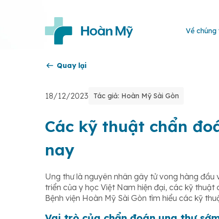
Về chúng 
Quay lại
18/12/2023
Tác giả: Hoàn Mỹ Sài Gòn
Các kỹ thuật chẩn đo
nay
Ung thư là nguyên nhân gây tử vong hàng đầu 
triển của y học Việt Nam hiện đại, các kỹ thuậ
Bệnh viện Hoàn Mỹ Sài Gòn tìm hiểu các kỹ thuậ
Vai trò của chẩn đoán ung thư sớ