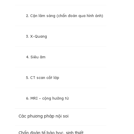
2. Cận lâm sàng (chẩn đoán qua hình ảnh)
3. X-Quang
4. Siêu âm
5. CT scan cắt lớp
6. MRI – cộng hưởng từ
Các phương pháp nội soi
Chẩn đoán tế bào học, sinh thiết