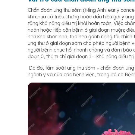
Chẩn đoán ung thư sớm (tiếng Anh:
early cance
khi chưa có triệu chứng hoặc dấu hiệu gợi ý ung
tăng khả năng điều trị khỏi hoàn toàn. Việc chẩn
hoãn hoặc tiếp cận bệnh ở giai đoạn muộn; điều 
nên khó khăn hơn, tạo nên gánh nặng tài chính t
ung thư
ở
giai đoạn sớm cho phép người bệnh và
người bệnh phục hồi nhanh chóng và đảm bảo chấ
đoạn 0, thậm chí giai đoạn 1 – khả năng điều trị 
Do đó, tầm soát ung thư sớm – chẩn đoán ung t
ngành y và của các bệnh viện, trong đó có Bện