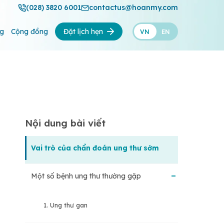
(028) 3820 6001
contactus@hoanmy.com
ng
Cộng đồng
Đặt lịch hẹn
VN
EN
Nội dung bài viết
Vai trò của chẩn đoán ung thư sớm
Một số bệnh ung thư thường gặp
1. Ung thư gan