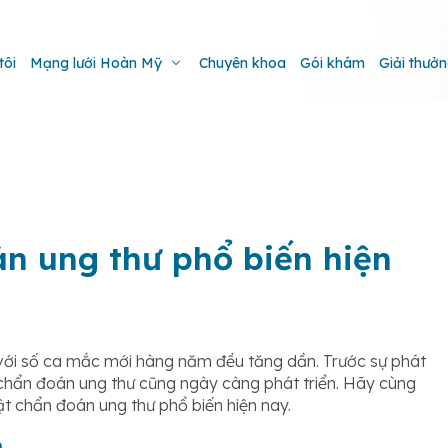
tôi
Mạng lưới Hoàn Mỹ
Chuyên khoa
Gói khám
Giải thưở
án ung thư phổ biến hiện
với số ca mắc mới hàng năm đều tăng dần. Trước sự phát
t chẩn đoán ung thư cũng ngày càng phát triển. Hãy cùng
t chẩn đoán ung thư phổ biến hiện nay.
m