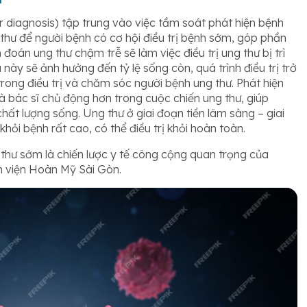
r diagnosis
) tập trung vào việc tầm soát phát hiện bệnh
 thư để người bệnh có cơ hội điều trị bệnh sớm, góp phần
 đoán ung thư chậm trễ sẽ làm việc điều trị ung thư bị trì
này sẽ ảnh hưởng đến tỷ lệ sống còn, quá trình điều trị trở
rong điều trị và chăm sóc người bệnh ung thư. Phát hiện
 bác sĩ chủ động hơn trong cuộc chiến ung thư, giúp
t lượng sống. Ung thư ở giai đoạn tiền lâm sàng – giai
khỏi bệnh rất cao, có thể điều trị khỏi hoàn toàn.
hư sớm là chiến lược y tế công cộng quan trọng của
h viện Hoàn Mỹ Sài Gòn.