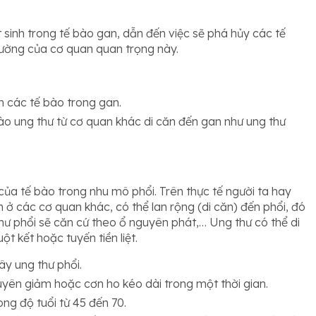
t sinh trong tế bào gan, dẫn đến việc sẽ phá hủy các tế
ường của cơ quan quan trọng này.
h các tế bào trong gan.
bào ung thư từ cơ quan khác di căn đến gan như ung thư
ủa tế bào trong nhu mô phổi. Trên thực tế người ta hay
n ở các cơ quan khác, có thể lan rộng (di căn) đến phổi, đó
 thư phổi sẽ căn cứ theo ổ nguyên phát,… Ung thư có thể di
t kết hoặc tuyến tiền liệt.
ây ung thư phổi.
uyên giảm hoặc cơn ho kéo dài trong một thời gian.
ng độ tuổi từ 45 đến 70.