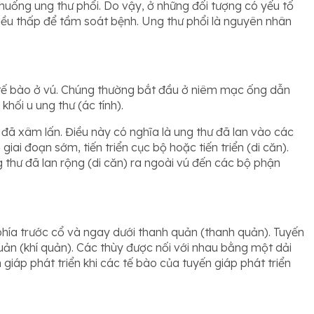
huống ung thư phổi. Do vậy, ở những đối tượng có yếu tố
liều thấp để tầm soát bệnh. Ung thư phổi là nguyên nhân
c tế bào ở vú. Chúng thường bắt đầu ở niêm mạc ống dẫn
khối u ung thư (ác tính).
 đã xâm lấn. Điều này có nghĩa là ung thư đã lan vào các
ai đoạn sớm, tiến triển cục bộ hoặc tiến triển (di căn).
 thư đã lan rộng (di căn) ra ngoài vú đến các bộ phận
hía trước cổ và ngay dưới thanh quản (thanh quản). Tuyến
 quản (khí quản). Các thùy được nối với nhau bằng một dải
giáp phát triển khi các tế bào của tuyến giáp phát triển