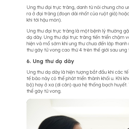
Ung thư đại trực tràng, danh từ nói chung cho u
ra ở đại tràng (đoạn dài nhất của ruột già) hoặc
khi tới hậu môn).
Ung thư đại trực tràng là một bệnh lý thường g
dạ dày. Ung thư đại trực tràng tiến triển chậm 
hiện và mổ sớm khi ung thư chưa đến lớp thanh m
thư gây tử vong cao thứ 4 trên thế giới sau ung
6. Ung thư dạ dày
Ung thư dạ dày là hiện tượng bắt đầu khi các tế
tế bào này có thể phát triển thành khối u. Khi 
bộ) hay ở xa (di căn) qua hệ thống bạch huyết. 
thể gây tử vong.