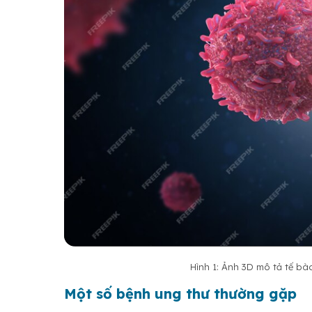
Hình 1: Ảnh 3D mô tả tế bà
Một số bệnh ung thư thường gặp