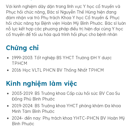
Với kinh nghiệm dày dặn trong lĩnh vực Y học cổ truyền và
Phục hồi chức năng, Bác sĩ Nguyễn Thế Hùng hiện đang
đảm nhận vai trò Phụ trách Khoa Y học Cổ truyền & Phục
hồi chức năng tại Bệnh viện Hoàn Mỹ Bình Phước. Bác sĩ luôn
nỗ lực kết hợp các phương pháp điều trị hiện đại cùng Y học
cổ truyền để tối ưu hóa quá trình hồi phục cho bệnh nhân
Chứng chỉ
1999-2003: Tốt nghiệp BS YHCT Trường ĐH Y dược
TPHCM
2016 Học VLTL PHCN BV Thống Nhất TPHCM
Kinh nghiệm làm việc
2003-2019: BS Trưởng khoa Cấp cứu hồi sức BV Cao Su
Đồng Phú Bình Phước
2019-2024: BS Trưởng khoa YHCT phòng khám Đa khoa
Minh Tâm Bình Phước
2024- đến nay: Phụ trách khoa YHTC-PHCN BV Hoàn Mỹ
Bình Phước