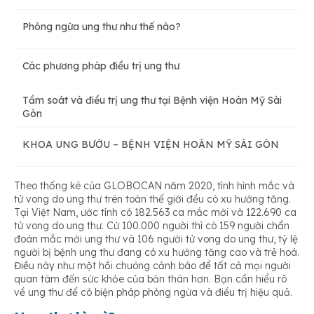
Phòng ngừa ung thư như thế nào?
Các phương pháp điều trị ung thư
Tầm soát và điều trị ung thư tại Bệnh viện Hoàn Mỹ Sài
Gòn
KHOA UNG BƯỚU – BỆNH VIỆN HOÀN MỸ SÀI GÒN
Theo thống kê của GLOBOCAN năm 2020, tình hình mắc và
tử vong do ung thư trên toàn thế giới đều có xu hướng tăng.
Tại Việt Nam, ước tính có 182.563 ca mắc mới và 122.690 ca
tử vong do ung thư. Cứ 100.000 người thì có 159 người chẩn
đoán mắc mới ung thư và 106 người tử vong do ung thư, tỷ lệ
người bị bệnh ung thư đang có xu hướng tăng cao và trẻ hoá.
Điều này như một hồi chuông cảnh báo để tất cả mọi người
quan tâm đến sức khỏe của bản thân hơn. Bạn cần hiểu rõ
về ung thư để có biện pháp phòng ngừa và điều trị hiệu quả.