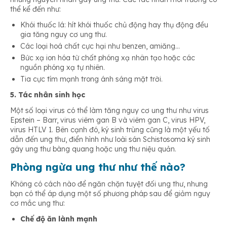
thể kể đến như:
Khói thuốc lá: hít khói thuốc chủ động hay thụ động đều
gia tăng nguy cơ ung thư.
Các loại hoá chất cực hại như benzen, amiăng…
Bức xạ ion hóa từ chất phóng xạ nhân tạo hoặc các
nguồn phóng xạ tự nhiên.
Tia cực tím mạnh trong ánh sáng mặt trời.
5. Tác nhân sinh học
Một số loại virus có thể làm tăng nguy cơ ung thư như virus
Epstein – Barr, virus viêm gan B và viêm gan C, virus HPV,
virus HTLV 1. Bên cạnh đó, ký sinh trùng cũng là một yếu tố
dẫn đến ung thư, điển hình như loài sán Schistosoma ký sinh
gây ung thư bàng quang hoặc ung thư niệu quản.
Phòng ngừa ung thư như thế nào?
Không có cách nào để ngăn chặn tuyệt đối ung thư, nhưng
bạn có thể áp dụng một số phương pháp sau để giảm nguy
cơ mắc ung thư:
Chế độ ăn lành mạnh