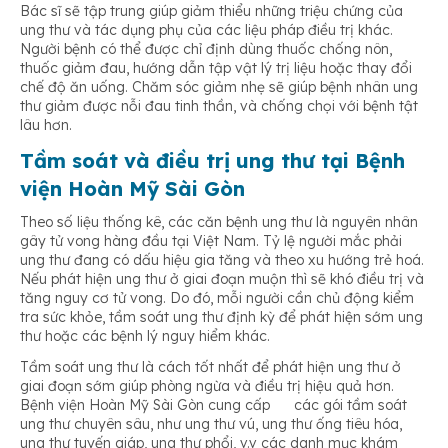
Bác sĩ sẽ tập trung giúp giảm thiểu những triệu chứng của
ung thư và tác dụng phụ của các liệu pháp điều trị khác.
Người bệnh có thể được chỉ định dùng thuốc chống nôn,
thuốc giảm đau, hướng dẫn tập vật lý trị liệu hoặc thay đổi
chế độ ăn uống. Chăm sóc giảm nhẹ sẽ giúp bệnh nhân ung
thư giảm được nỗi đau tinh thần, và chống chọi với bệnh tật
lâu hơn.
Tầm soát và điều trị ung thư tại Bệnh
viện Hoàn Mỹ Sài Gòn
Theo số liệu thống kê, các căn bệnh ung thư là nguyên nhân
gây tử vong hàng đầu tại Việt Nam. Tỷ lệ người mắc phải
ung thư đang có dấu hiệu gia tăng và theo xu hướng trẻ hoá.
Nếu phát hiện ung thư ở giai đoạn muộn thì sẽ khó điều trị và
tăng nguy cơ tử vong. Do đó, mỗi người cần chủ động kiểm
tra sức khỏe, tầm soát ung thư định kỳ để phát hiện sớm ung
thư hoặc các bệnh lý nguy hiểm khác.
Tầm soát ung thư là cách tốt nhất để phát hiện ung thư ở
giai đoạn sớm giúp phòng ngừa và điều trị hiệu quả hơn.
Bệnh viện Hoàn Mỹ Sài Gòn cung cấp các gói tầm soát
ung thư chuyên sâu, như ung thư vú, ung thư ống tiêu hóa,
ung thư tuyến giáp, ung thư phổi, v.v các danh mục khám