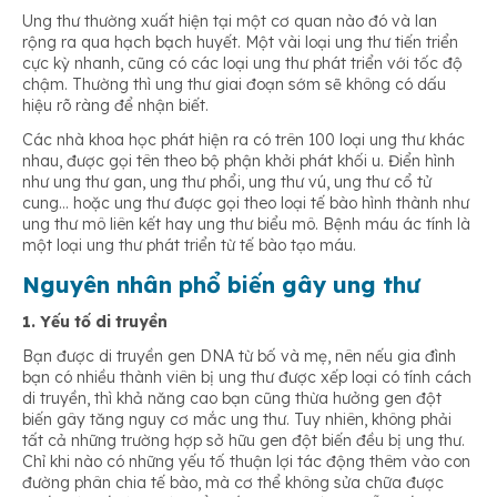
Ung thư thường xuất hiện tại một cơ quan nào đó và lan
rộng ra qua hạch bạch huyết. Một vài loại ung thư tiến triển
cực kỳ nhanh, cũng có các loại ung thư phát triển với tốc độ
chậm. Thường thì ung thư giai đoạn sớm sẽ không có dấu
hiệu rõ ràng để nhận biết.
Các nhà khoa học phát hiện ra có trên 100 loại ung thư khác
nhau, được gọi tên theo bộ phận khởi phát khối u. Điển hình
như ung thư gan, ung thư phổi, ung thư vú, ung thư cổ tử
cung… hoặc ung thư được gọi theo loại tế bào hình thành như
ung thư mô liên kết hay ung thư biểu mô. Bệnh máu ác tính là
một loại ung thư phát triển từ tế bào tạo máu.
Nguyên nhân phổ biến gây ung thư
1. Yếu tố di truyền
Bạn được di truyền gen DNA từ bố và mẹ, nên nếu gia đình
bạn có nhiều thành viên bị ung thư được xếp loại có tính cách
di truyền, thì khả năng cao bạn cũng thừa hưởng gen đột
biến gây tăng nguy cơ mắc ung thư. Tuy nhiên, không phải
tất cả những trường hợp sở hữu gen đột biến đều bị ung thư.
Chỉ khi nào có những yếu tố thuận lợi tác động thêm vào con
đường phân chia tế bào, mà cơ thể không sửa chữa được