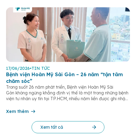
17/06/2026
•
TIN TỨC
Bệnh viện Hoàn Mỹ Sài Gòn – 26 năm “tận tâm
chăm sóc”
Trong suốt 26 năm phát triển, Bệnh viện Hoàn Mỹ Sài
Gòn không ngừng khẳng định vị thế là một trong những bệnh
viện tư nhân uy tín tại TP.HCM, nhiều năm liền được ghi nhận
trong nhóm 10 bệnh viện có chất lượng hàng đầu theo các bộ
tiêu chí đánh giá của Bộ y tế. Điều tạo nên giá trị của […]
Xem thêm
Xem tất cả