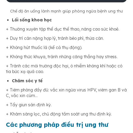
Chế độ ăn uống lành mạnh giúp phòng ngừa bệnh ung thư
Lối sống khoa học
+ Thường xuyên tập thể dục thể thao, nâng cao sức khoẻ.
+ Duy trì cân nặng hợp lý, tránh béo phì, thừa cân.
+ Không hút thuốc lá (kể cả thụ động).
+ Không thức khuya, tránh những căng thẳng hay stress.
+ Tránh các môi trường độc hại, ô nhiễm không khí hoặc có
tia bức xạ quá cao.
Chăm sóc y tế
+ Tiêm phòng đầy đủ: vắc xin ngừa virus HPV, viêm gan B và
C, vắc xin cúm…
+ Tẩy giun sán định kỳ.
+ Khám sàng lọc, chủ động tầm soát ung thư định kỳ.
Các phương pháp điều trị ung thư