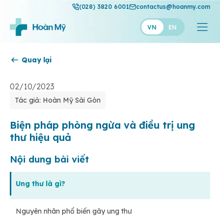
(028) 3820 6001
contactus@hoanmy.com
VN
EN
Quay lại
Hoàn Mỹ
Hoàn Mỹ Gold
02/10/2023
Tác giả: Hoàn Mỹ Sài Gòn
Hạnh Phúc
Thuận Mỹ
Biện pháp phòng ngừa và điều trị ung
thư hiệu quả
Nội dung bài viết
Ung thư là gì?
Nguyên nhân phổ biến gây ung thư