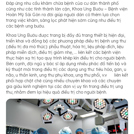
Đáp ứng nhu cầu khám chữa bệnh của cư dân thành phố
cũng như các tỉnh thành lân cận, Khoa Ung Bướu – Bệnh viện
Hoàn Mỹ Sài Gòn ra đời giúp người dân có thêm lựa chọn
trong việc khám, sàng lọc phát hiện sớm cũng như điều trị
các bệnh ung bướu.
Khoa Ung Bướu được trang bị đầy đủ trang thiết bị hiện đại,
triển khai và đồng bộ các phương pháp điều trị bệnh ung thư
(điều trị đa mô thức): phẫu thuật, hóa trị, liệu pháp đích, liệu
pháp miễn dịch, điều trị giảm nhẹ, … liên kết các bệnh viện
thực hiện xạ trị tạo quy trình khép kín điều trị cho người bệnh.
Bên cạnh, đội ngũ y bác sĩ áp dụng nhiều phác đồ tiến bộ và
kỹ thuật mới trong điều trị các dạng ung thư: tiêu hóa, gan, u
não, u thần kinh, ung thư phụ khoa, ung thư phổi, v.v liên kết
phối hợp chặt chẽ cùng nhiều chuyên khoa và các chuyên
gia giàu kinh nghiệm tại các đơn vị uy tín trong điều trị ung
thư, nhằm đem lại hiệu quả điều trị cho người bệnh.