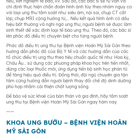
tiểu, xét nghiệm tế bào, v.v. Sau đó, các bác sĩ sẽ tư vấn và
chỉ định thực hiện chẩn đoán hình ảnh tùy theo nhóm nguy cơ
với loại ung thư tầm soát như: siêu âm, nội soi, chụp CT cắt
lớp, chụp MRI cộng hưởng từ,… Nếu kết quả hình ảnh có dấu
hiệu bất thường và nghi ngờ ung thư, người bệnh sẽ được làm
sinh thiết để xác định loại tế bào ung thư. Theo đó, các bác sĩ
lên phác đồ điều trị chuyên biệt cho từng người bệnh.
Phác đồ điều trị ung thư tại Bệnh viện Hoàn Mỹ Sài Gòn theo
hướng dẫn phác đồ của Bộ Y tế và các hướng dẫn của các
tổ chức điều trị ung thư theo tiêu chuẩn quốc tế như: Hoa kỳ,
Châu Âu… sử dụng các phương pháp khoa học tiên tiến nhất,
dùng các loại thuốc mới, ứng dụng tiến bộ sinh học phân tử
để tăng hiệu quả điều trị. Đồng thời, đội ngũ chuyên gia tận
tâm cũng hướng dẫn người bệnh thay đổi chế độ dinh dưỡng
phù hợp nhằm cải thiện chất lượng sống.
Để bảo vệ sức khoẻ của bản thân và gia đình, hãy tầm soát
ung thư tại Bệnh viện Hoàn Mỹ Sài Gòn ngay hôm nay.
——
KHOA UNG BƯỚU – BỆNH VIỆN HOÀN
MỸ SÀI GÒN