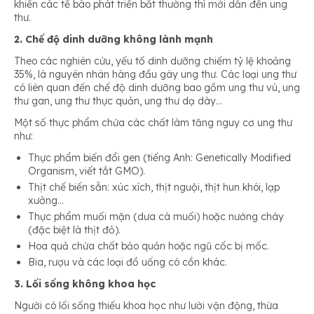
khiến các tế bào phát triển bất thường thì mới dẫn đến ung
thư.
2. Chế độ dinh dưỡng không lành mạnh
Theo các nghiên cứu, yếu tố dinh dưỡng chiếm tỷ lệ khoảng
35%, là nguyên nhân hàng đầu gây ung thư. Các loại ung thư
có liên quan đến chế độ dinh dưỡng bao gồm ung thư vú, ung
thư gan, ung thư thực quản, ung thư dạ dày…
Một số thực phẩm chứa các chất làm tăng nguy cơ ung thư
như:
Thực phẩm biến đổi gen (tiếng Anh: Genetically Modified
Organism, viết tắt GMO).
Thịt chế biến sẵn: xúc xích, thịt nguội, thịt hun khói, lạp
xưởng…
Thực phẩm muối mặn (dưa cà muối) hoặc nướng cháy
(đặc biệt là thịt đỏ).
Hoa quả chứa chất bảo quản hoặc ngũ cốc bị mốc.
Bia, rượu và các loại đồ uống có cồn khác.
3. Lối sống không khoa học
Người có lối sống thiếu khoa học như lười vận động, thừa