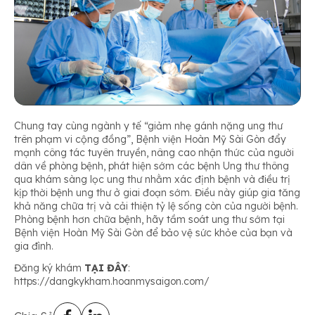
Chung tay cùng ngành y tế “giảm nhẹ gánh nặng ung thư
trên phạm vi cộng đồng”, Bệnh viện Hoàn Mỹ Sài Gòn đẩy
mạnh công tác tuyên truyền, nâng cao nhận thức của người
dân về phòng bệnh, phát hiện sớm các bệnh Ung thư thông
qua khám sàng lọc ung thư nhằm xác định bệnh và điều trị
kịp thời bệnh ung thư ở giai đoạn sớm. Điều này giúp gia tăng
khả năng chữa trị và cải thiện tỷ lệ sống còn của người bệnh.
Phòng bệnh hơn chữa bệnh, hãy tầm soát ung thư sớm tại
Bệnh viện Hoàn Mỹ Sài Gòn để bảo vệ sức khỏe của bạn và
gia đình.
Đăng ký khám
TẠI ĐÂY
:
https://dangkykham.hoanmysaigon.com/