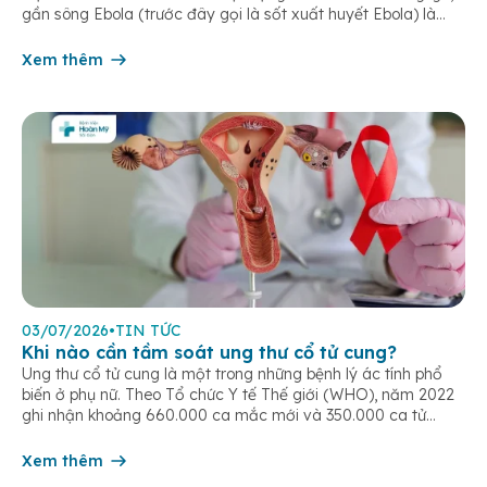
gần sông Ebola (trước đây gọi là sốt xuất huyết Ebola) là
một bệnh truyền nhiễm cấp tính, có thể bùng phát thành
dịch. Bệnh lây truyền do tiếp xúc trực […]
Xem thêm
03/07/2026
•
TIN TỨC
Khi nào cần tầm soát ung thư cổ tử cung?
Ung thư cổ tử cung là một trong những bệnh lý ác tính phổ
biến ở phụ nữ. Theo Tổ chức Y tế Thế giới (WHO), năm 2022
ghi nhận khoảng 660.000 ca mắc mới và 350.000 ca tử
vong do ung thư cổ tử cung trên toàn cầu. Tầm soát ung thư
cổ tử […]
Xem thêm