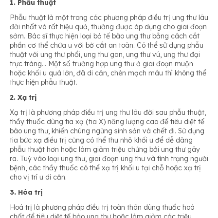
1. Phẫu thuật
Phẫu thuật là một trong các phương pháp điều trị ung thư lâu
đời nhất và rất hiệu quả, thường được áp dụng cho giai đoạn
sớm. Bác sĩ thực hiện loại bỏ tế bào ung thư bằng cách cắt
phần cơ thể chứa u với bờ cắt an toàn. Có thể sử dụng phẫu
thuật với ung thư phổi, ung thư gan, ung thư vú, ung thư đại
trực tràng… Một số trường hợp ung thư ở giai đoạn muộn
hoặc khối u quá lớn, đã di căn, chèn mạch máu thì không thể
thực hiện phẫu thuật.
2. Xạ trị
Xạ trị là phương pháp điều trị ung thư lâu đời sau phẫu thuật,
thầy thuốc dùng tia xạ (tia X) năng lượng cao để tiêu diệt tế
bào ung thư, khiến chúng ngừng sinh sản và chết đi. Sử dụng
tia bức xạ điều trị cũng có thể thu nhỏ khối u để dễ dàng
phẫu thuật hơn hoặc làm giảm triệu chứng bởi ung thư gây
ra. Tuỳ vào loại ung thư, giai đoạn ung thư và tình trạng người
bệnh, các thầy thuốc có thể xạ trị khối u tại chỗ hoặc xạ trị
cho vị trí u di căn.
3. Hóa trị
Hoá trị là phương pháp điều trị toàn thân dùng thuốc hoá
chất để tiêu diệt tế bào ung thư hoặc làm giảm các triệu