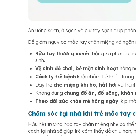
Ăn uống sạch, ở sạch và giữ tay sạch giúp phò
Để giảm nguy cơ mắc tay chân miệng và ngăn ng
Rửa tay thường xuyên
bằng xà phòng cho t
sinh.
Vệ sinh đồ chơi, bề mặt sinh hoạt
hàng ng
Cách ly trẻ bệnh
khỏi nhóm trẻ khác trong t
Dạy trẻ
che miệng khi ho, hắt hơi
và tránh
Không dùng
chung đồ ăn, đồ uống, khăn
Theo dõi sức khỏe trẻ hàng ngày
, kịp th
Chăm sóc tại nhà khi trẻ mắc tay 
Hầu hết trường hợp tay chân miệng nhẹ có thể t
cách tại nhà sẽ giúp trẻ cảm thấy dễ chịu hơn,