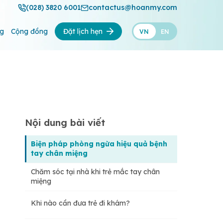
(028) 3820 6001
contactus@hoanmy.com
ng
Cộng đồng
Đặt lịch hẹn
VN
EN
Nội dung bài viết
Biện pháp phòng ngừa hiệu quả bệnh
tay chân miệng
Chăm sóc tại nhà khi trẻ mắc tay chân
miệng
Khi nào cần đưa trẻ đi khám?