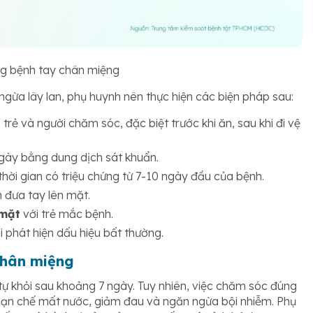
ng bệnh tay chân miệng
ừa lây lan, phụ huynh nên thực hiện các biện pháp sau:
rẻ và người chăm sóc, đặc biệt trước khi ăn, sau khi đi vệ
ày bằng dung dịch sát khuẩn.
hời gian có triệu chứng từ 7-10 ngày đầu của bệnh.
 đưa tay lên mặt.
 mặt
với trẻ mắc bệnh.
ời phát hiện dấu hiệu bất thường.
chân miệng
ự khỏi sau khoảng 7 ngày. Tuy nhiên, việc chăm sóc đúng
 hạn chế mất nước, giảm đau và ngăn ngừa bội nhiễm. Phụ