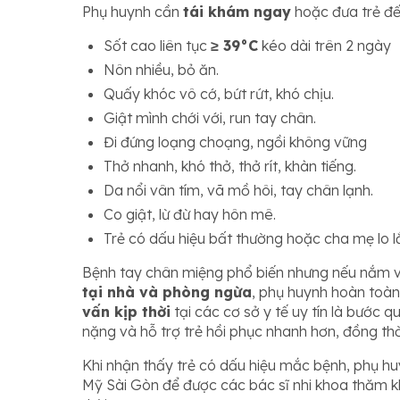
Phụ huynh cần
tái khám ngay
hoặc đưa trẻ đến
Sốt cao liên tục
≥ 39°C
kéo dài trên 2 ngày
Nôn nhiều, bỏ ăn.
Quấy khóc vô cớ, bứt rứt, khó chịu.
Giật mình chới với, run tay chân.
Đi đứng loạng choạng, ngồi không vững
Thở nhanh, khó thở, thở rít, khàn tiếng.
Da nổi vân tím, vã mồ hôi, tay chân lạnh.
Co giật, lừ đừ hay hôn mê.
Trẻ có dấu hiệu bất thường hoặc cha mẹ lo l
Bệnh tay chân miệng phổ biến nhưng nếu nắm
tại nhà và phòng ngừa
, phụ huynh hoàn toàn
vấn kịp thời
tại các cơ sở y tế uy tín là bước 
nặng và hỗ trợ trẻ hồi phục nhanh hơn, đồng thờ
Khi nhận thấy trẻ có dấu hiệu mắc bệnh, phụ hu
Mỹ Sài Gòn để được các bác sĩ nhi khoa thăm k