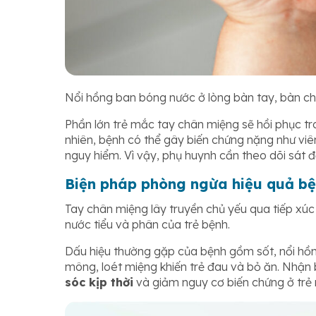
N
ổi hồng ban bóng nước ở lòng bàn tay, bàn c
Phần lớn trẻ mắc tay chân miệng sẽ hồi phục tr
nhiên, bệnh có thể gây biến chứng nặng như viê
nguy hiểm. Vì vậy, phụ huynh cần theo dõi sát để
Biện pháp phòng ngừa hiệu quả bệ
Tay chân miệng lây truyền chủ yếu qua tiếp xúc 
nước tiểu và phân của trẻ bệnh.
Dấu hiệu thường gặp của bệnh gồm sốt, nổi hồn
mông, loét miệng khiến trẻ đau và bỏ ăn. Nhận
sóc kịp thời
và giảm nguy cơ biến chứng ở trẻ