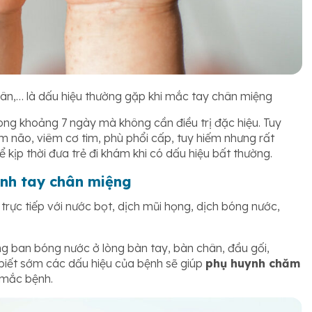
hân,…
là dấu hiệu thường gặp khi mắc tay chân miệng
ong khoảng 7 ngày mà không cần điều trị đặc hiệu. Tuy
m não, viêm cơ tim, phù phổi cấp, tuy hiếm nhưng rất
 kịp thời đưa trẻ đi khám khi có dấu hiệu bất thường.
nh tay chân miệng
trực tiếp với nước bọt, dịch mũi họng, dịch bóng nước,
g ban bóng nước ở lòng bàn tay, bàn chân, đầu gối,
 biết sớm các dấu hiệu của bệnh sẽ giúp
phụ huynh chăm
 mắc bệnh.