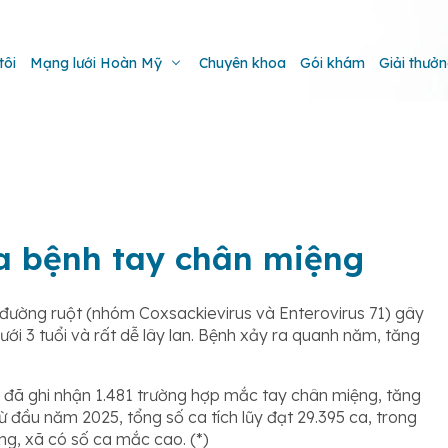
tôi
Mạng lưới Hoàn Mỹ
Chuyên khoa
Gói khám
Giải thưở
a bệnh tay chân miệng
 đường ruột (nhóm Coxsackievirus và Enterovirus 71) gây
 dưới 3 tuổi và rất dễ lây lan. Bệnh xảy ra quanh năm, tăng
 đã ghi nhận 1.481 trường hợp mắc tay chân miệng, tăng
ừ đầu năm 2025, tổng số ca tích lũy đạt 29.395 ca, trong
g, xã có số ca mắc cao. (*)