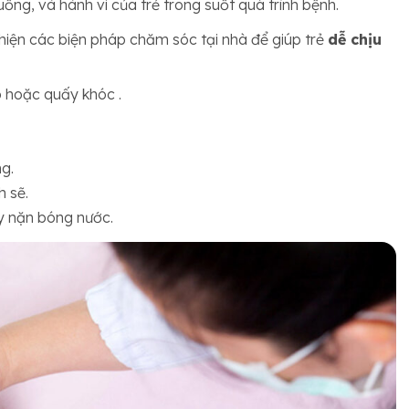
 uống, và hành vi của trẻ trong suốt quá trình bệnh.
hiện các biện pháp chăm sóc tại nhà để giúp trẻ
dễ chịu
o hoặc quấy khóc .
g.
h sẽ.
y nặn bóng nước.