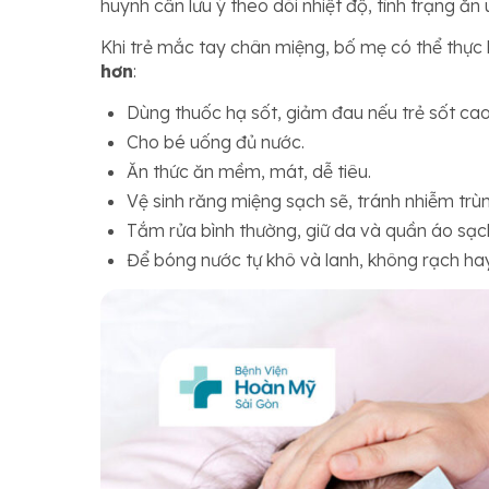
huynh cần lưu ý theo dõi nhiệt độ, tình trạng ăn
Khi trẻ mắc tay chân miệng, bố mẹ có thể thực 
hơn
:
Dùng thuốc hạ sốt, giảm đau nếu trẻ sốt ca
Cho bé uống đủ nước.
Ăn thức ăn mềm, mát, dễ tiêu.
Vệ sinh răng miệng sạch sẽ, tránh nhiễm trùn
Tắm rửa bình thường, giữ da và quần áo sạc
Để bóng nước tự khô và lanh, không rạch ha