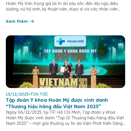
Hoàn Mỹ trân trọng gửi lời tri ân sâu sắc đến đội ngũ điều
dưỡng, nữ hộ sinh, kỹ thuật viên, dược sĩ và các nhân viên
chăm sóc người bệnh trên toàn hệ thống – những người luôn
âm thầm đồng hành trên […]
Xem thêm
15/12/2025
•
TIN TỨC
Tập đoàn Y khoa Hoàn Mỹ được vinh danh
“Thương hiệu hàng đầu Việt Nam 2025”
Ngày 06/12/2025, tại TP. Hồ Chí Minh, Tập đoàn y khoa
Hoàn Mỹ được vinh danh “Top 10 Thương hiệu hàng đầu Việt
Nam 2025” – một giải thưởng uy tín do Viện Phát triển Sáng
chế và Đổi mới Công nghệ phối hợp với Trung tâm Nghiên