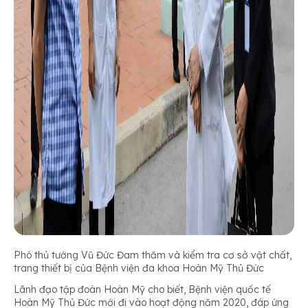
Phó thủ tướng Vũ Đức Đam thăm và kiểm tra cơ sở vật chất,
trang thiết bị của Bệnh viện đa khoa Hoàn Mỹ Thủ Đức
Lãnh đạo tập đoàn Hoàn Mỹ cho biết, Bệnh viện quốc tế
Hoàn Mỹ Thủ Đức mới đi vào hoạt động năm 2020, đáp ứng