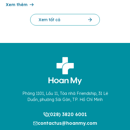
cứu Phát triển Doanh nghiệp Châu Á […]
Xem thêm
Xem tất cả
Phòng 1101, Lầu 11, Tòa nhà Friendship, 31 Lê
Duẩn, phường Sài Gòn, TP. Hồ Chí Minh
(028) 3820 6001
contactus@hoanmy.com