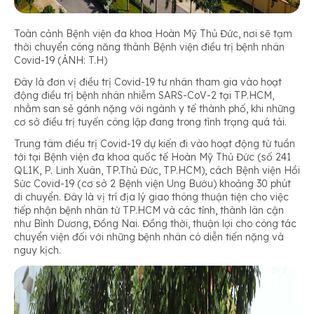
Toàn cảnh Bệnh viện đa khoa Hoàn Mỹ Thủ Đức, nơi sẽ tạm
thời chuyển công năng thành Bệnh viện điều trị bệnh nhân
Covid-19 (ẢNH: T.H)
Đây là đơn vị điều trị Covid-19 tư nhân tham gia vào hoạt
động điều trị bệnh nhân nhiễm SARS-CoV-2 tại TP.HCM,
nhằm san sẻ gánh nặng với ngành y tế thành phố, khi những
cơ sở điều trị tuyến công lập đang trong tình trạng quá tải.
Trung tâm điều trị Covid-19 dự kiến đi vào hoạt động từ tuần
tới tại Bệnh viện đa khoa quốc tế Hoàn Mỹ Thủ Đức (số 241
QL1K, P. Linh Xuân, TP.Thủ Đức, TP.HCM), cách Bệnh viện Hồi
Sức Covid-19 (cơ sở 2 Bệnh viện Ung Bướu) khoảng 30 phút
di chuyển. Đây là vị trí địa lý giao thông thuận tiện cho việc
tiếp nhận bệnh nhân từ TP.HCM và các tỉnh, thành lân cận
như Bình Dương, Đồng Nai. Đồng thời, thuận lợi cho công tác
chuyển viện đối với những bệnh nhân có diễn tiến nặng và
nguy kịch.