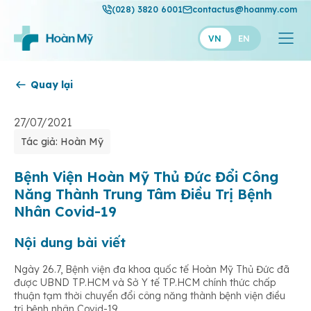
(028) 3820 6001
contactus@hoanmy.com
VN
EN
Quay lại
Hoàn Mỹ
Hoàn Mỹ Gold
27/07/2021
Tác giả: Hoàn Mỹ
Hạnh Phúc
Thuận Mỹ
Bệnh Viện Hoàn Mỹ Thủ Đức Đổi Công
Năng Thành Trung Tâm Điều Trị Bệnh
Nhân Covid-19
Nội dung bài viết
Ngày 26.7, Bệnh viện đa khoa quốc tế Hoàn Mỹ Thủ Đức đã
được UBND TP.HCM và Sở Y tế TP.HCM chính thức chấp
thuận tạm thời chuyển đổi công năng thành bệnh viện điều
trị bệnh nhân Covid-19.