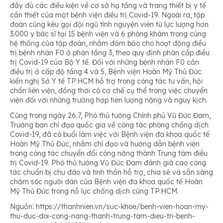
đầy đủ các điều kiện về cơ sở hạ tầng và trang thiết bị y tế
cần thiết của một bệnh viện điều trị Covid-19. Ngoài ra, tập
đoàn cũng kêu gọi đội ngũ tình nguyện viên từ lực lượng hơn
3.000 y bác sĩ tại 15 bệnh viện và 6 phòng khám trong cùng
hệ thống của tập đoàn, nhằm đảm bảo cho hoạt động điều
trị bệnh nhân F0 ở phân tầng 3, theo quy định phân cấp điều
trị Covid-19 của Bộ Y tế. Đối với những bệnh nhân F0 cần
điều trị ở cấp độ tầng 4 và 5, Bệnh viện Hoàn Mỹ Thủ Đức
kiến nghị Sở Y tế TP.HCM hỗ trợ trong công tác tư vấn, hội
chẩn liên viện, đồng thời có cơ chế cụ thể trong việc chuyển
viện đối với những trường hợp tiên lượng nặng và nguy kịch.
Cũng trong ngày 26.7, Phó thủ tướng Chính phủ Vũ Đức Đam,
Trưởng ban chỉ đạo quốc gia về công tác phòng chống dịch
Covid-19, đã có buổi làm việc với Bệnh viện đa khoa quốc tế
Hoàn Mỹ Thủ Đức, nhằm chỉ đạo và hướng dẫn bệnh viện
trong công tác chuyển đổi công năng thành Trung tâm điều
trị Covid-19. Phó thủ tướng Vũ Đức Đam đánh giá cao công
tác chuẩn bị chu đáo và tinh thần hỗ trợ, chia sẻ và sẵn sàng
chăm sóc người dân của Bệnh viện đa khoa quốc tế Hoàn
Mỹ Thủ Đức trong nỗ lực chống dịch cùng TP.HCM.
Nguồn: https://thanhnien.vn/suc-khoe/benh-vien-hoan-my-
thu-duc-doi-cong-nang-thanh-trung-tam-dieu-tri-benh-