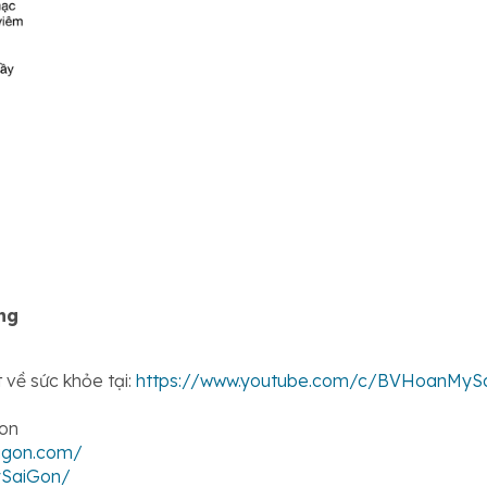
ng
 về sức khỏe tại:
https://www.youtube.com/c/BVHoanMySai
Gon
igon.com/
ySaiGon/