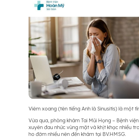
Viêm xoang (tên tiếng Anh là Sinusitis) là một t
Vừa qua, phòng khám Tai Mũi Họng – Bệnh viện
xuyên đau nhức vùng mặt và khịt khạc nhiều trong
ho đờm nhiều nên đến khám tại BV.HMSG.