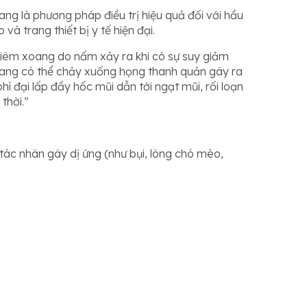
ng là phương pháp điều trị hiệu quả đối với hầu
 trang thiết bị y tế hiện đại.
 viêm xoang do nấm xảy ra khi có sự suy giảm
oang có thể chảy xuống họng thanh quản gây ra
ì đại lấp đầy hốc mũi dẫn tới ngạt mũi, rối loạn
thời.”
tác nhân gây dị ứng (như bụi, lông chó mèo,