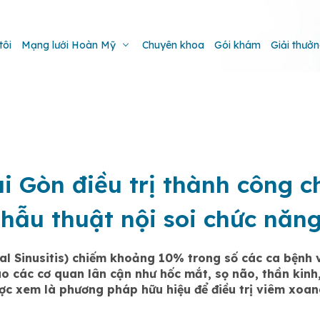
tôi
Mạng lưới Hoàn Mỹ
Chuyên khoa
Gói khám
Giải thưở
i Gòn điều trị thành công 
ẫu thuật nội soi chức năn
al Sinusitis) chiếm khoảng 10% trong số các ca bệnh 
ào các cơ quan lân cận như hốc mắt, sọ não, thần ki
ợc xem là phương pháp hữu hiệu để điều trị viêm xoa