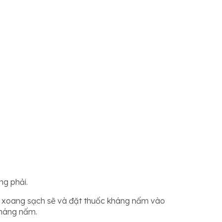
ng phải.
ửa xoang sạch sẽ và đặt thuốc kháng nấm vào
kháng nấm.