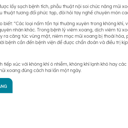
ợc lấy sạch bệnh tích, phẫu thuật nội soi chức năng mũi xoa
huật tương đối phức tạp, đòi hỏi tay nghề chuyên môn cao và
o biết: “Các loại nấm tồn tại thường xuyên trong không khí,
guyên nhân khác. Trong bệnh lý viêm xoang, dịch viêm từ x
gây ra căng tức vùng mặt, niêm mạc mũi xoang bị thoái hóa, ph
ười bệnh cần đến bệnh viện để được chẩn đoán và điều trị kịp 
tiếp xúc với không khí ô nhiễm, không khí lạnh khô hay các 
 mũi xoang đúng cách hai lần một ngày.