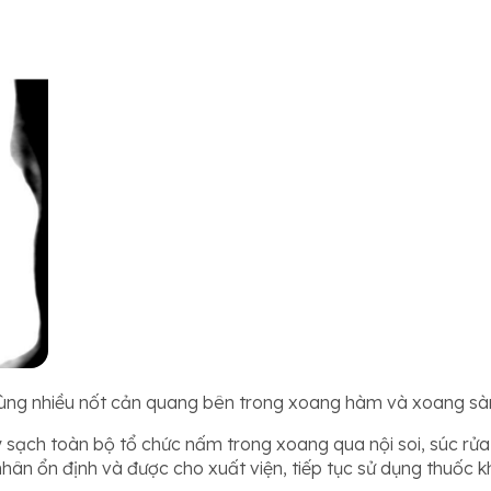
cùng nhiều nốt cản quang bên trong xoang hàm và xoang sà
ấy sạch toàn bộ tổ chức nấm trong xoang qua nội soi, súc r
nhân ổn định và được cho xuất viện, tiếp tục sử dụng thuốc 