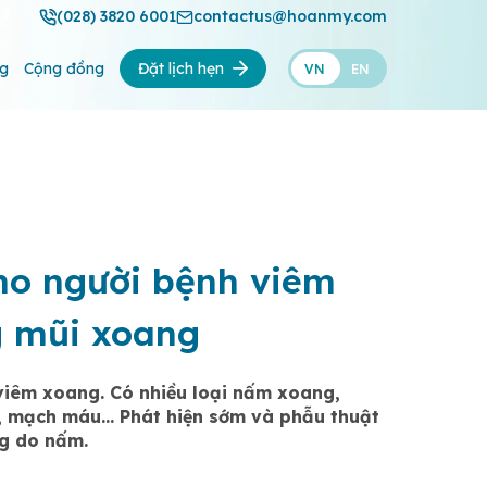
(028) 3820 6001
contactus@hoanmy.com
ng
Cộng đồng
Đặt lịch hẹn
VN
EN
cho người bệnh viêm
g mũi xoang
viêm xoang. Có nhiều loại nấm xoang,
nh, mạch máu… Phát hiện sớm và phẫu thuật
ng do nấm.