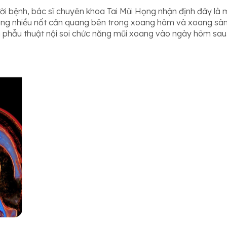
gười bệnh, bác sĩ chuyên khoa Tai Mũi Họng nhận định đây l
ng nhiều nốt cản quang bên trong xoang hàm và xoang sàng
 phẫu thuật nội soi chức năng mũi xoang vào ngày hôm sau