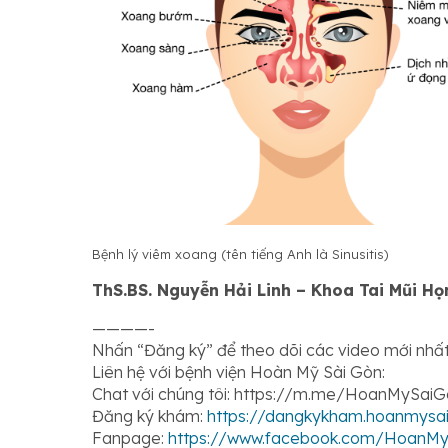
Bệnh lý viêm xoang (tên tiếng Anh là Sinusitis)
ThS.BS. Nguyễn Hải Linh – Khoa Tai Mũi Họ
————-
Nhấn “Đăng ký” để theo dõi các video mới nhất
Liên hệ với bệnh viện Hoàn Mỹ Sài Gòn:
Chat với chúng tôi: https://m.me/HoanMySai
Đăng ký khám:
https://dangkykham.hoanmysa
Fanpage:
https://www.facebook.com/HoanM