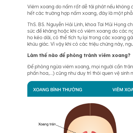
Viêm xoang do nấm rất dễ tái phát nếu không đư
hết các trường hợp nấm xoang, đây là một phẫu t
ThS. BS. Nguyễn Hải Linh, khoa Tai Mũi Họng ch
sức đề kháng hoặc khi có viêm xoang do các n
ho kéo dài, có thể tích tụ lại trong các xoang 
khứu giác. Vì vậy khi có các triệu chứng này, ng
Làm thế nào để phòng tránh viêm xoang?
Để phòng ngừa viêm xoang, mọi người cần tránh 
phấn hoa,…) cũng như duy trì thói quen vệ sinh