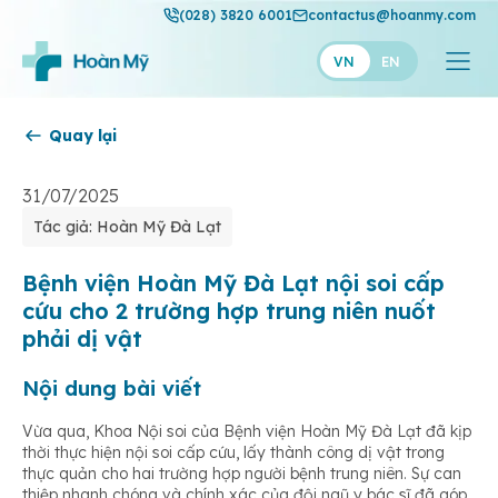
(028) 3820 6001
contactus@hoanmy.com
VN
EN
Quay lại
Hoàn Mỹ
Hoàn Mỹ Gold
31/07/2025
Tác giả: Hoàn Mỹ Đà Lạt
Hạnh Phúc
Thuận Mỹ
Bệnh viện Hoàn Mỹ Đà Lạt nội soi cấp
cứu cho 2 trường hợp trung niên nuốt
phải dị vật
Nội dung bài viết
Vừa qua, Khoa Nội soi của Bệnh viện Hoàn Mỹ Đà Lạt đã kịp
thời thực hiện nội soi cấp cứu, lấy thành công dị vật trong
thực quản cho hai trường hợp người bệnh trung niên. Sự can
thiệp nhanh chóng và chính xác của đội ngũ y bác sĩ đã góp