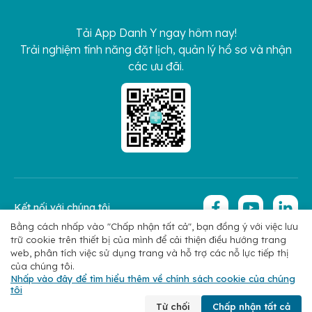
Tải App Danh Y ngay hôm nay!
Trải nghiệm tính năng đặt lịch, quản lý hồ sơ và nhận
các ưu đãi.
Kết nối với chúng tôi
Bằng cách nhấp vào "Chấp nhận tất cả", bạn đồng ý với việc lưu
trữ cookie trên thiết bị của mình để cải thiện điều hướng trang
Copyright 2026 © Hoan My Corporation
Chính sách bảo mật
web, phân tích việc sử dụng trang và hỗ trợ các nỗ lực tiếp thị
của chúng tôi.
Nhấp vào đây để tìm hiểu thêm về chính sách cookie của chúng
tôi
Chuyên khoa
Tìm bác sĩ
Đặt lịch
Liên hệ
Từ chối
Chấp nhận tất cả