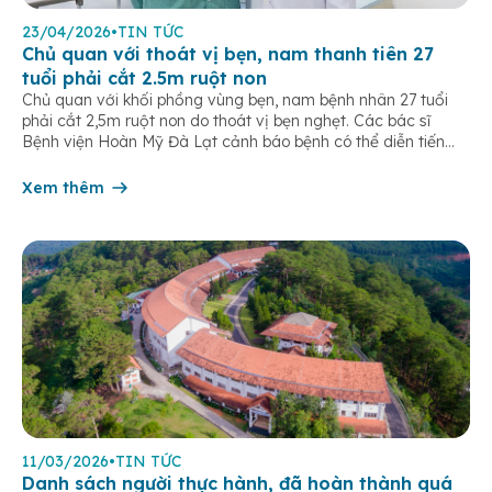
23/04/2026
•
TIN TỨC
Chủ quan với thoát vị bẹn, nam thanh tiên 27
tuổi phải cắt 2.5m ruột non
Chủ quan với khối phồng vùng bẹn, nam bệnh nhân 27 tuổi
phải cắt 2,5m ruột non do thoát vị bẹn nghẹt. Các bác sĩ
Bệnh viện Hoàn Mỹ Đà Lạt cảnh báo bệnh có thể diễn tiến
nhanh và gây biến chứng nặng nếu không xử trí kịp thời. Bệnh
nhân nam, 27 tuổi, […]
Xem thêm
11/03/2026
•
TIN TỨC
Danh sách người thực hành, đã hoàn thành quá