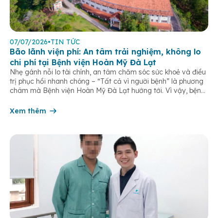
07/07/2026
•
TIN TỨC
Bão lãnh viện phí: An tâm trải nghiệm, không lo
chi phí tại Bệnh viện Hoàn Mỹ Đà Lạt
Nhẹ gánh nỗi lo tài chính, an tâm chăm sóc sức khoẻ và điều
trị phục hồi nhanh chóng – “Tất cả vì người bệnh” là phương
châm mà Bệnh viện Hoàn Mỹ Đà Lạt hướng tới. Vì vậy, bệnh
viện đã và đang triển khai chương trình khám chữa bệnh có
bảo hiểm, bao […]
Xem thêm