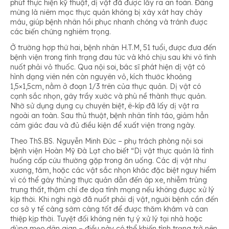
phút thực hiện kỹ thuật, dị vật đã được lấy ra an toàn. Đáng
mừng là niêm mạc thực quản không bị xây xát hay chảy
máu, giúp bệnh nhân hồi phục nhanh chóng và tránh được
các biến chứng nghiêm trọng.
Ở trường hợp thứ hai, bệnh nhân H.T.M, 51 tuổi, được đưa đến
bệnh viện trong tình trạng đau tức và khó chịu sau khi vô tình
nuốt phải vỏ thuốc. Qua nội soi, bác sĩ phát hiện dị vật có
hình dạng viên nén còn nguyên vỏ, kích thước khoảng
1,5×1,5cm, nằm ở đoạn 1/3 trên của thực quản. Dị vật có
cạnh sắc nhọn, gây trầy xước và phù nề thành thực quản.
Nhờ sử dụng dụng cụ chuyên biệt, ê-kíp đã lấy dị vật ra
ngoài an toàn. Sau thủ thuật, bệnh nhân tỉnh táo, giảm hẳn
cảm giác đau và đủ điều kiện để xuất viện trong ngày.
Theo ThS.BS. Nguyễn Minh Đức – phụ trách phòng nội soi
bệnh viện Hoàn Mỹ Đà Lạt cho biết
“Dị vật thực quản là tình
huống cấp cứu thường gặp trong ăn uống. Các dị vật như
xương, tăm, hoặc các vật sắc nhọn khác đặc biệt nguy hiểm
vì có thể gây thủng thực quản dẫn đến áp xe, nhiễm trùng
trung thất, thậm chí đe dọa tính mạng nếu không được xử lý
kịp thời. Khi nghi ngờ đã nuốt phải dị vật, người bệnh cần đến
cơ sở y tế càng sớm càng tốt để được thăm khám và can
thiệp kịp thời. Tuyệt đối không nên tự ý xử lý tại nhà hoặc
dùng mẹo dân gian – điều này có thể khiến tình trạng trở nên