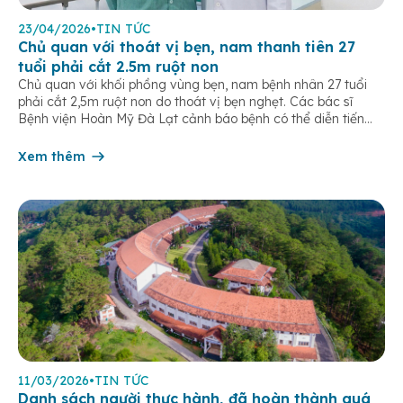
23/04/2026
•
TIN TỨC
Chủ quan với thoát vị bẹn, nam thanh tiên 27
tuổi phải cắt 2.5m ruột non
Chủ quan với khối phồng vùng bẹn, nam bệnh nhân 27 tuổi
phải cắt 2,5m ruột non do thoát vị bẹn nghẹt. Các bác sĩ
Bệnh viện Hoàn Mỹ Đà Lạt cảnh báo bệnh có thể diễn tiến
nhanh và gây biến chứng nặng nếu không xử trí kịp thời. Bệnh
nhân nam, 27 tuổi, […]
Xem thêm
11/03/2026
•
TIN TỨC
Danh sách người thực hành, đã hoàn thành quá