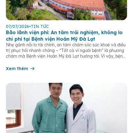
07/07/2026
•
TIN TỨC
Bão lãnh viện phí: An tâm trải nghiệm, không lo
chi phí tại Bệnh viện Hoàn Mỹ Đà Lạt
Nhẹ gánh nỗi lo tài chính, an tâm chăm sóc sức khoẻ và điều
trị phục hồi nhanh chóng – “Tất cả vì người bệnh” là phương
châm mà Bệnh viện Hoàn Mỹ Đà Lạt hướng tới. Vì vậy, bệnh
viện đã và đang triển khai chương trình khám chữa bệnh có
bảo hiểm, bao […]
Xem thêm