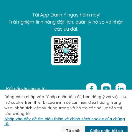
Tải App Danh Y ngay hôm nay!
Trải nghiệm tính năng đặt lịch, quản lý hồ sơ và nhận
các ưu đãi.
Kết nối với chúng tôi
Bằng cách nhấp vào "Chấp nhận tất cả", bạn đồng ý với việc lưu
trữ cookie trên thiết bị của mình để cải thiện điều hướng trang
Copyright 2026 © Hoan My Corporation
Chính sách bảo mật
web, phân tích việc sử dụng trang và hỗ trợ các nỗ lực tiếp thị
của chúng tôi.
Nhấp vào đây để tìm hiểu thêm về chính sách cookie của chúng
tôi
Chuyên khoa
Tìm bác sĩ
Đặt lịch
Liên hệ
Từ chối
Chấp nhận tất cả