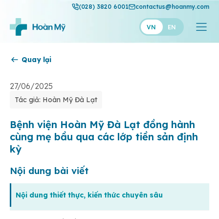
(028) 3820 6001
contactus@hoanmy.com
VN
EN
Quay lại
Hoàn Mỹ
Hoàn Mỹ Gold
27/06/2025
Tác giả: Hoàn Mỹ Đà Lạt
Hạnh Phúc
Thuận Mỹ
Bệnh viện Hoàn Mỹ Đà Lạt đồng hành
cùng mẹ bầu qua các lớp tiền sản định
kỳ
Nội dung bài viết
Nội dung thiết thực, kiến thức chuyên sâu