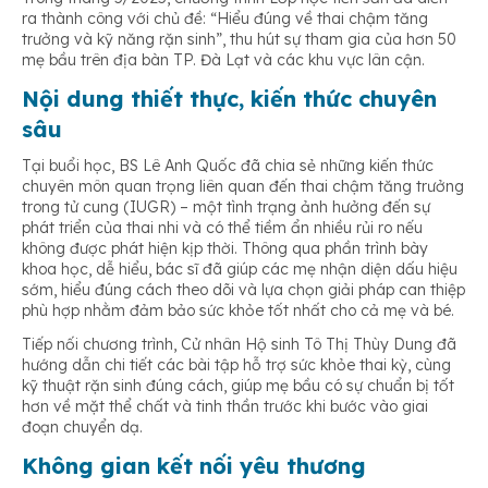
ra thành công với chủ đề: “Hiểu đúng về thai chậm tăng
trưởng và kỹ năng rặn sinh”, thu hút sự tham gia của hơn 50
mẹ bầu trên địa bàn TP. Đà Lạt và các khu vực lân cận.
Nội dung thiết thực, kiến thức chuyên
sâu
Tại buổi học, BS Lê Anh Quốc đã chia sẻ những kiến thức
chuyên môn quan trọng liên quan đến thai chậm tăng trưởng
trong tử cung (IUGR) – một tình trạng ảnh hưởng đến sự
phát triển của thai nhi và có thể tiềm ẩn nhiều rủi ro nếu
không được phát hiện kịp thời. Thông qua phần trình bày
khoa học, dễ hiểu, bác sĩ đã giúp các mẹ nhận diện dấu hiệu
sớm, hiểu đúng cách theo dõi và lựa chọn giải pháp can thiệp
phù hợp nhằm đảm bảo sức khỏe tốt nhất cho cả mẹ và bé.
Tiếp nối chương trình, Cử nhân Hộ sinh Tô Thị Thùy Dung đã
hướng dẫn chi tiết các bài tập hỗ trợ sức khỏe thai kỳ, cùng
kỹ thuật rặn sinh đúng cách, giúp mẹ bầu có sự chuẩn bị tốt
hơn về mặt thể chất và tinh thần trước khi bước vào giai
đoạn chuyển dạ.
Không gian kết nối yêu thương