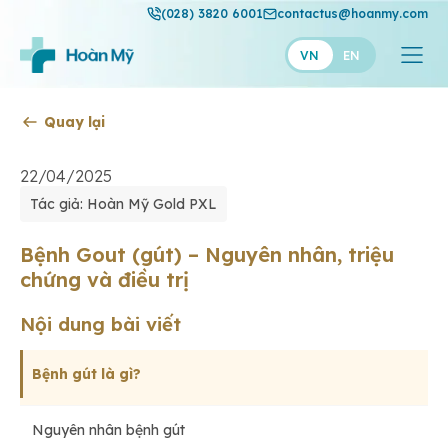
(028) 3820 6001
contactus@hoanmy.com
VN
EN
Quay lại
Hoàn Mỹ
Hoàn Mỹ Gold
22/04/2025
Tác giả: Hoàn Mỹ Gold PXL
Hạnh Phúc
Thuận Mỹ
Bệnh Gout (gút) – Nguyên nhân, triệu
chứng và điều trị
Nội dung bài viết
Bệnh gút là gì?
Nguyên nhân bệnh gút