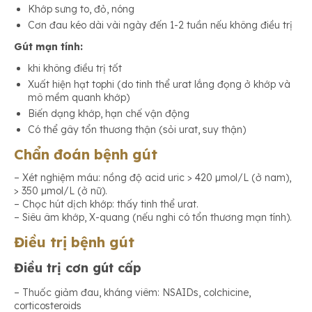
Khớp sưng to, đỏ, nóng
Cơn đau kéo dài vài ngày đến 1-2 tuần nếu không điều trị
Gút mạn tính:
khi không điều trị tốt
Xuất hiện hạt tophi (do tinh thể urat lắng đọng ở khớp và
mô mềm quanh khớp)
Biến dạng khớp, hạn chế vận động
Có thể gây tổn thương thận (sỏi urat, suy thận)
Chẩn đoán bệnh gút
– Xét nghiệm máu: nồng độ acid uric > 420 µmol/L (ở nam),
> 350 µmol/L (ở nữ).
– Chọc hút dịch khớp: thấy tinh thể urat.
– Siêu âm khớp, X-quang (nếu nghi có tổn thương mạn tính).
Điều trị bệnh gút
Điều trị cơn gút cấp
– Thuốc giảm đau, kháng viêm: NSAIDs, colchicine,
corticosteroids