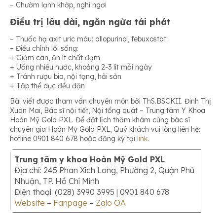
– Chườm lạnh khớp, nghỉ ngơi
Điều trị lâu dài, ngăn ngừa tái phát
– Thuốc hạ axit uric máu: allopurinol, febuxostat.
– Điều chỉnh lối sống:
+ Giảm cân, ăn ít chất đạm
+ Uống nhiều nước, khoảng 2-3 lít mỗi ngày
+ Tránh rượu bia, nội tạng, hải sản
+ Tập thể dục đều đặn
Bài viết được tham vấn chuyên môn bởi ThS.BSCKII. Đinh Thị
Xuân Mai, Bác sĩ nội tiết, Nội tổng quát – Trung tâm Y Khoa
Hoàn Mỹ Gold PXL. Để đặt lịch thăm khám cùng bác sĩ
chuyên gia Hoàn Mỹ Gold PXL, Quý khách vui lòng liên hệ:
hotline 0901 840 678 hoặc đăng ký tại
link
.
Trung tâm y khoa Hoàn Mỹ Gold PXL
Địa chỉ: 245 Phan Xích Long, Phường 2, Quận Phú
Nhuận, TP. Hồ Chí Minh
Điện thoại: (028) 3990 3995 | 0901 840 678
Website
–
Fanpage
–
Zalo OA