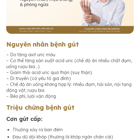
Nguyên nhân bệnh gút
– Do tăng axit uric máu
– Cơ thể tăng sản xuất acid uric (chế độ ăn nhiều chất đạm,
uống rượu bia…)
– Giảm thải acid uric qua thận (suy thận)
– Di truyền (có yếu tố gia đình)
– Chế độ ăn uống không hợp lý: nhiều đạm, hải sản, nội tạng
động vật, rượu bia
– Béo phì, lười vận động
Triệu chứng bệnh gút
Cơn gút cấp:
Thường xảy ra ban đêm
Đau dữ dội khớp (thường là khớp ngón chân cái)