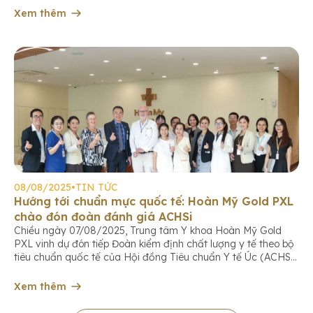
cấp cứu kịp thời. […]
Xem thêm
08/08/2025
•
TIN TỨC
Hướng tới chuẩn mực quốc tế: Hoàn Mỹ Gold PXL
chào đón đoàn đánh giá ACHSi
Chiều ngày 07/08/2025, Trung tâm Y khoa Hoàn Mỹ Gold
PXL vinh dự đón tiếp Đoàn kiểm định chất lượng y tế theo bộ
tiêu chuẩn quốc tế của Hội đồng Tiêu chuẩn Y tế Úc (ACHS
International). Đây là dấu mốc quan trọng trong hành trình
không ngừng nâng cao chất lượng dịch vụ, […]
Xem thêm