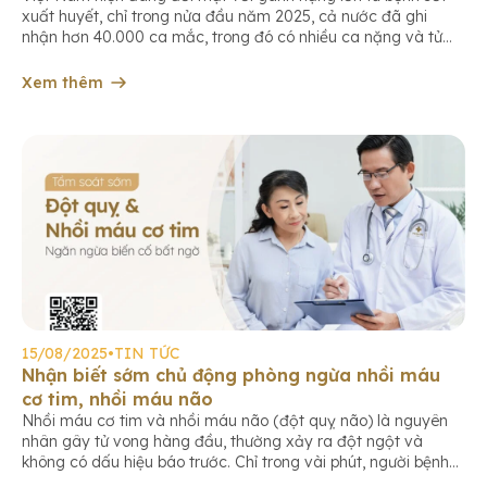
xuất huyết, chỉ trong nửa đầu năm 2025, cả nước đã ghi
nhận hơn 40.000 ca mắc, trong đó có nhiều ca nặng và tử
vong. Bên cạnh sốt xuất huyết, bệnh Chikungunya cũng đang
có xu hướng gia tăng trên thế […]
Xem thêm
15/08/2025
•
TIN TỨC
Nhận biết sớm chủ động phòng ngừa nhồi máu
cơ tim, nhồi máu não
Nhồi máu cơ tim và nhồi máu não (đột quỵ não) là nguyên
nhân gây tử vong hàng đầu, thường xảy ra đột ngột và
không có dấu hiệu báo trước. Chỉ trong vài phút, người bệnh
có thể rơi vào hôn mê, liệt vĩnh viễn hoặc tử vong nếu không