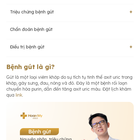
Triệu chứng bệnh gút
Chẩn đoán bệnh gút
Cơn gút cấp:
Điều trị bệnh gút
Điều trị cơn gút cấp
Bệnh gút là gì?
Gút là một loại viêm khớp do sự tích tụ tinh thể axit uric trong
khớp, gây sưng, đau, nóng và đỏ. Đây là một bệnh rối loạn
Điều trị lâu dài, ngăn ngừa tái phát
chuyển hóa purin, dẫn đến tăng axit uric máu. Đặt lịch khám
qua
link
.