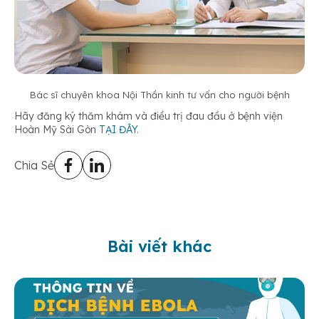
Bác sĩ chuyên khoa Nội Thần kinh tư vấn cho người bệnh
Hãy đăng ký thăm khám và điều trị đau đầu ở bệnh viện
Hoàn Mỹ Sài Gòn
TẠI ĐÂY
.
Chia Sẻ
Bài viết khác