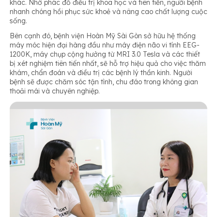
khác. Nhờ phác đồ điều trị khoa học và tiên tiến, người bệnh
nhanh chóng hồi phục sức khoẻ và nâng cao chất lượng cuộc
sống.
Bên cạnh đó, bệnh viện Hoàn Mỹ Sài Gòn sở hữu hệ thống
máy móc hiện đại hàng đầu như máy điện não vi tính EEG-
1200K, máy chụp cộng hưởng từ MRI 3.0 Tesla và các thiết
bị xét nghiệm tiên tiến nhất, sẽ hỗ trợ hiệu quả cho việc thăm
khám, chẩn đoán và điều trị các bệnh lý thần kinh. Người
bệnh sẽ được chăm sóc tận tình, chu đáo trong không gian
thoải mái và chuyên nghiệp.