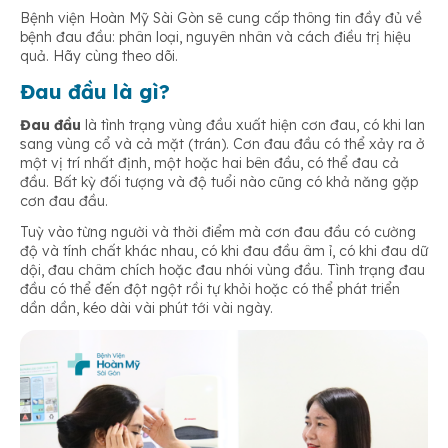
Bệnh viện Hoàn Mỹ Sài Gòn sẽ cung cấp thông tin đầy đủ về
bệnh đau đầu: phân loại, nguyên nhân và cách điều trị hiệu
quả. Hãy cùng theo dõi.
Đau đầu là gì?
Đau đầu
là tình trạng vùng đầu xuất hiện cơn đau, có khi lan
sang vùng cổ và cả mặt (trán). Cơn đau đầu có thể xảy ra ở
một vị trí nhất định, một hoặc hai bên đầu, có thể đau cả
đầu. Bất kỳ đối tượng và độ tuổi nào cũng có khả năng gặp
cơn đau đầu.
Tuỳ vào từng người và thời điểm mà cơn đau đầu có cường
độ và tính chất khác nhau, có khi đau đầu âm ỉ, có khi đau dữ
dội, đau châm chích hoặc đau nhói vùng đầu. Tình trạng đau
đầu có thể đến đột ngột rồi tự khỏi hoặc có thể phát triển
dần dần, kéo dài vài phút tới vài ngày.