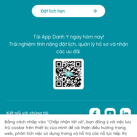
Đặt lịch hẹn
Tải App Danh Y ngay hôm nay!
Trải nghiệm tính năng đặt lịch, quản lý hồ sơ và nhận
các ưu đãi.
Kết nối với chúng tôi
Bằng cách nhấp vào "Chấp nhận tất cả", bạn đồng ý với việc lưu
trữ cookie trên thiết bị của mình để cải thiện điều hướng trang
Copyright 2026 © Hoan My Corporation
Chính sách bảo mật
web, phân tích việc sử dụng trang và hỗ trợ các nỗ lực tiếp thị