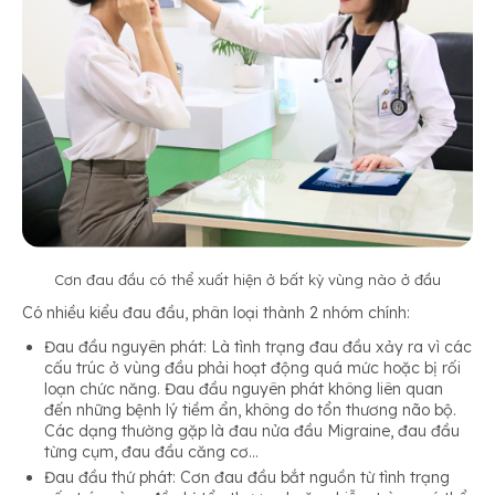
Cơn đau đầu có thể xuất hiện ở bất kỳ vùng nào ở đầu
Có nhiều kiểu đau đầu, phân loại thành 2 nhóm chính:
Đau đầu nguyên phát: Là tình trạng đau đầu xảy ra vì các
cấu trúc ở vùng đầu phải hoạt động quá mức hoặc bị rối
loạn chức năng. Đau đầu nguyên phát không liên quan
đến những bệnh lý tiềm ẩn, không do tổn thương não bộ.
Các dạng thường gặp là đau nửa đầu Migraine, đau đầu
từng cụm, đau đầu căng cơ…
Đau đầu thứ phát: Cơn đau đầu bắt nguồn từ tình trạng