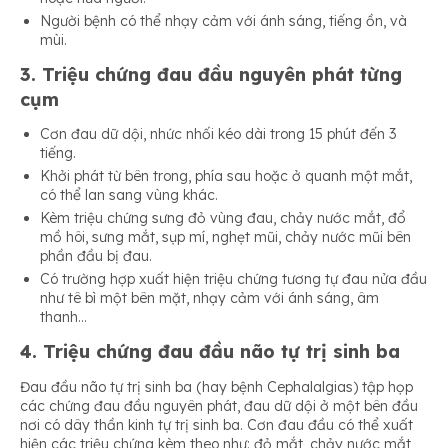
Người bệnh có thể nhạy cảm với ánh sáng, tiếng ồn, và
mùi.
3. Triệu chứng đau đầu nguyên phát từng
cụm
Cơn đau dữ dội, nhức nhối kéo dài trong 15 phút đến 3
tiếng.
Khởi phát từ bên trong, phía sau hoặc ở quanh một mắt,
có thể lan sang vùng khác.
Kèm triệu chứng sưng đỏ vùng đau, chảy nước mắt, đổ
mồ hôi, sưng mắt, sụp mí, nghẹt mũi, chảy nước mũi bên
phần đầu bị đau.
Có trường hợp xuất hiện triệu chứng tương tự đau nửa đầu
như tê bì một bên mặt, nhạy cảm với ánh sáng, âm
thanh…
4. Triệu chứng đau đầu não tự trị sinh ba
Đau đầu não tự trị sinh ba (hay bệnh Cephalalgias) tập họp
các chứng đau đầu nguyên phát, đau dữ dội ở một bên đầu
nơi có dây thần kinh tự trị sinh ba. Cơn đau đầu có thể xuất
hiện các triệu chứng kèm theo như: đỏ mắt, chảy nước mắt