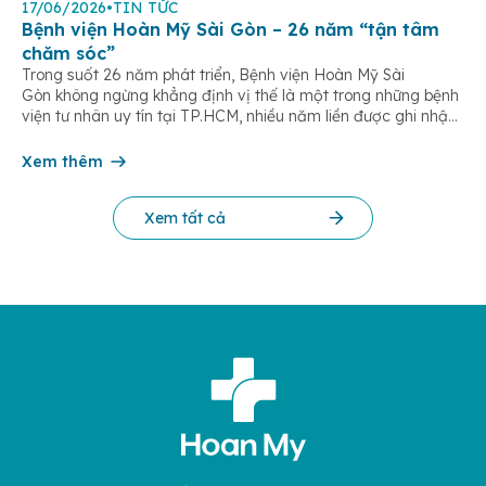
17/06/2026
•
TIN TỨC
Bệnh viện Hoàn Mỹ Sài Gòn – 26 năm “tận tâm
chăm sóc”
Trong suốt 26 năm phát triển, Bệnh viện Hoàn Mỹ Sài
Gòn không ngừng khẳng định vị thế là một trong những bệnh
viện tư nhân uy tín tại TP.HCM, nhiều năm liền được ghi nhận
trong nhóm 10 bệnh viện có chất lượng hàng đầu theo các bộ
tiêu chí đánh giá của Bộ y tế. Điều tạo nên giá trị của […]
Xem thêm
Xem tất cả