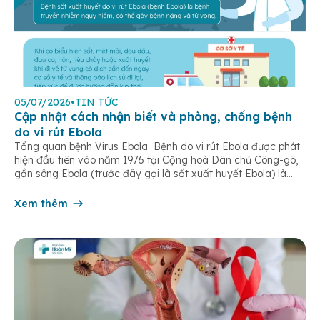
05/07/2026
•
TIN TỨC
Cập nhật cách nhận biết và phòng, chống bệnh
do vi rút Ebola
Tổng quan bệnh Virus Ebola Bệnh do vi rút Ebola được phát
hiện đầu tiên vào năm 1976 tại Cộng hoà Dân chủ Công-gô,
gần sông Ebola (trước đây gọi là sốt xuất huyết Ebola) là
một bệnh truyền nhiễm cấp tính, có thể bùng phát thành
dịch. Bệnh lây truyền do tiếp xúc trực […]
Xem thêm