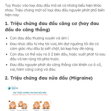
Tuỳ thuộc vào loại đau đầu mà sẽ có những biểu hiện khác
nhau. Triệu chứng một số loại đau đầu nguyên phát phổ biến
hiện nay:
1. Triệu chứng đau đầu căng cơ (hay đau
đầu do căng thẳng)
Cơn đau đầu thường xuyên và âm ỉ.
Đau nhức đầu từ nhẹ tới vừa, khi đạt ngưỡng tối đa có
cảm giác như đầu bị siết chặt, bó kẹp hay đè nặng.
Cơn đau có thể xảy ra ở 2 bên đầu, hoặc xuất phát từ sau
đầu và lan rộng tới phía trước.
Đau đầu nguyên phát do căng thẳng còn khiến cơ ở cổ,
vai, hàm căng cứng và đau.
2. Triệu chứng đau nửa đầu (Migraine)