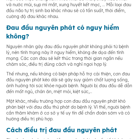
và nước mũi, sụp mí mắt, xung huyết kết mạc, … Mỗi loại đau
đầu não tự trị sinh ba khác nhau sẽ có tần suất, thời điểm,
cường độ đau khác nhau.
Đau đầu nguyên phát có nguy hiểm
không?
Nguyên nhân gây đau đầu nguyên phát không phải từ bệnh
lý, nên tình trạng này ít nguy hiểm, không đe dọa đến tính
mạng. Các cơn đau sẽ kết thúc trong thời gian ngắn nếu
chăm sóc, điều trị đúng cách và nghỉ ngơi hợp lý.
Thế nhưng, nếu không có biện pháp hỗ trợ cải thiện, cơn đau
đầu nguyên phát kéo dài sẽ gây suy giảm chất lượng sống,
ảnh hưởng tới sức khỏe người bệnh. Người bị đau đầu dễ dẫn
đến mất ngủ, chán ăn, mệt mỏi, kiệt sức,…
Mặt khác, nhiều trường hợp cơn đau đầu nguyên phát khó
phân biệt với đau đầu thứ phát do bệnh lý. Vì thế, người bệnh
cần thăm khám ở cơ sở y tế uy tín để chẩn đoán sớm và có
hướng điều trị phù hợp.
Cách điều trị đau đầu nguyên phát