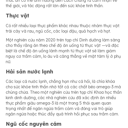
thức ăn có thể ảnh hưởng đến cách chúng ta cảm nhận về
thế giới, và tác động rất lớn đến sức khỏe tinh thần.
Thực vật
Có rất nhiều loại thực phẩm khác nhau thuộc nhóm thực vật:
trái cây và rau, ngũ cốc, các loại đậu, quả hạch và hạt.
Một nghiên cứu năm 2020 trên tạp chí Dinh dưỡng lâm sàng
cho thấy rằng ăn theo chế độ ăn uống từ thực vật —và đặc
biệt là chế độ ăn uống lành mạnh từ thực vật sẽ làm giảm
nguy cơ trầm cảm, lo âu và căng thẳng về mặt tâm lý ở phụ
nữ.
Hải sản nước lạnh
Các loại cá nước lạnh, chẳng hạn như cá hồi, là chìa khóa
cho sức khỏe tinh thần nhờ tất cả các chất béo omega-3 mà
chúng chứa. Theo một nghiên cứu trên tạp chí Khoa học thần
kinh dinh dưỡng, các nhà nghiên cứu đã xác định ăn nhiều
thực phẩm giàu omega-3 là một trong 5 thói quen quan
trọng nhất để ngăn ngừa trầm cảm và đóng vai trò giúp
ngăn ngừa hoặc thúc đẩy quá trình hồi phục sau trầm cảm.
Ngũ cốc nguyên cám