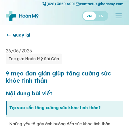
(028) 3820 6001
contactus@hoanmy.com
VN
EN
Quay lại
Hoàn Mỹ
Hoàn Mỹ Gold
26/06/2023
Tác giả: Hoàn Mỹ Sài Gòn
Hạnh Phúc
Thuận Mỹ
9 mẹo đơn giản giúp tăng cường sức
khỏe tinh thần
Nội dung bài viết
Tại sao cần tăng cường sức khỏe tinh thần?
Những yếu tố gây ảnh hưởng đến sức khỏe tinh thần.