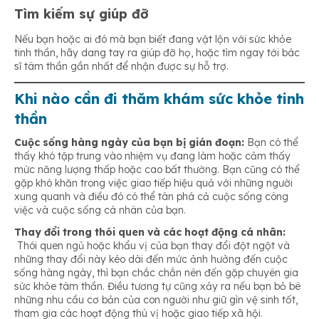
Tìm kiếm sự giúp đỡ
Nếu bạn hoặc ai đó mà bạn biết đang vật lộn với sức khỏe
tinh thần, hãy dang tay ra giúp đỡ họ, hoặc tìm ngay tới bác
sĩ tâm thần gần nhất để nhận được sự hỗ trợ.
Khi nào cần đi thăm khám sức khỏe tinh
thần
Cuộc sống hàng ngày của bạn bị gián đoạn:
Bạn có thể
thấy khó tập trung vào nhiệm vụ đang làm hoặc cảm thấy
mức năng lượng thấp hoặc cao bất thường. Bạn cũng có thể
gặp khó khăn trong việc giao tiếp hiệu quả với những người
xung quanh và điều đó có thể tàn phá cả cuộc sống công
việc và cuộc sống cá nhân của bạn.
Thay đổi trong thói quen và các hoạt động cá nhân:
Thói quen ngủ hoặc khẩu vị của bạn thay đổi đột ngột và
những thay đổi này kéo dài đến mức ảnh hưởng đến cuộc
sống hàng ngày, thì bạn chắc chắn nên đến gặp chuyên gia
sức khỏe tâm thần. Điều tương tự cũng xảy ra nếu bạn bỏ bê
những nhu cầu cơ bản của con người như giữ gìn vệ sinh tốt,
tham gia các hoạt động thú vị hoặc giao tiếp xã hội.