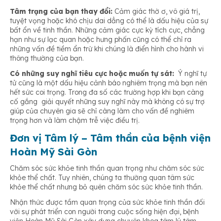
Tâm trạng của bạn thay đổi:
Cảm giác thờ ơ, vô giá trị,
tuyệt vọng hoặc khó chịu dai dẳng có thể là dấu hiệu của sự
bất ổn về tinh thần. Những cảm giác cực kỳ tích cực, chẳng
hạn như sự lạc quan hoặc hưng phấn cũng có thể chỉ ra
những vấn đề tiềm ẩn trừ khi chúng là điển hình cho hành vi
thông thường của bạn.
Có những suy nghĩ tiêu cực hoặc muốn tự sát:
Ý nghĩ tự
tử cũng là một dấu hiệu cảnh báo nghiêm trọng mà bạn nên
hết sức coi trọng. Trong đa số các trường hợp khi bạn càng
cố gắng giải quyết những suy nghĩ này mà không có sự trợ
giúp của chuyên gia sẽ chỉ càng làm cho vấn đề nghiêm
trọng hơn và làm chậm trễ việc điều trị.
Đơn vị Tâm lý – Tâm thần của bệnh viện
Hoàn Mỹ Sài Gòn
Chăm sóc sức khỏe tinh thần quan trọng như chăm sóc sức
khỏe thể chất. Tuy nhiên, chúng ta thường quan tâm sức
khỏe thể chất nhưng bỏ quên chăm sóc sức khỏe tinh thần.
Nhận thức được tầm quan trọng của sức khỏe tinh thần đối
với sự phát triển con người trong cuộc sống hiện đại, bệnh
viện Hoàn Mỹ Sài Gòn xây dựng chuyên khoa tâm lý tâm