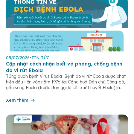
05/07/2026
•
TIN TỨC
Cập nhật cách nhận biết và phòng, chống bệnh
do vi rút Ebola
Tổng quan bệnh Virus Ebola Bệnh do vi rút Ebola được phát
hiện đầu tiên vào năm 1976 tại Cộng hoà Dân chủ Công-gô,
gần sông Ebola (trước đây gọi là sốt xuất huyết Ebola) là
một bệnh truyền nhiễm cấp tính, có thể bùng phát thành
dịch. Bệnh lây truyền do tiếp xúc trực […]
Xem thêm