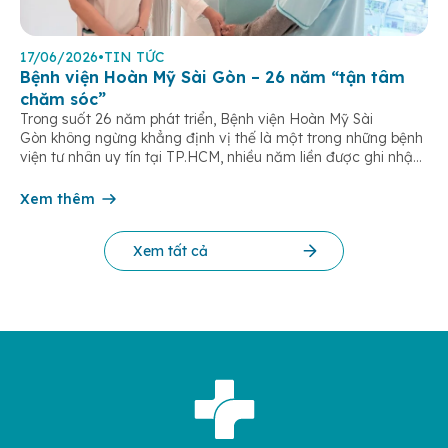
17/06/2026
•
TIN TỨC
Bệnh viện Hoàn Mỹ Sài Gòn – 26 năm “tận tâm
chăm sóc”
Trong suốt 26 năm phát triển, Bệnh viện Hoàn Mỹ Sài
Gòn không ngừng khẳng định vị thế là một trong những bệnh
viện tư nhân uy tín tại TP.HCM, nhiều năm liền được ghi nhận
trong nhóm 10 bệnh viện có chất lượng hàng đầu theo các bộ
tiêu chí đánh giá của Bộ y tế. Điều tạo nên giá trị của […]
Xem thêm
Xem tất cả