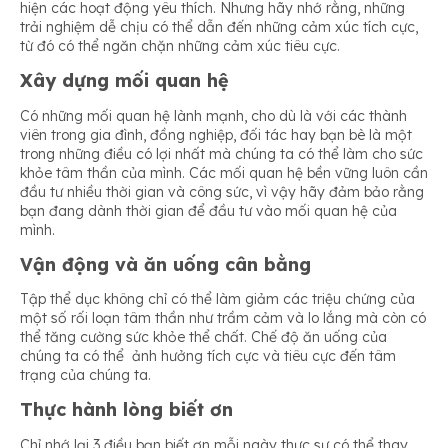
hiện các hoạt động yêu thích. Nhưng hãy nhớ rằng, những
trải nghiệm dễ chịu có thể dẫn đến những cảm xúc tích cực,
từ đó có thể ngăn chặn những cảm xúc tiêu cực.
Xây dựng mối quan hệ
Có những mối quan hệ lành mạnh, cho dù là với các thành
viên trong gia đình, đồng nghiệp, đối tác hay bạn bè là một
trong những điều có lợi nhất mà chúng ta có thể làm cho sức
khỏe tâm thần của mình. Các mối quan hệ bền vững luôn cần
đầu tư nhiều thời gian và công sức, vì vậy hãy đảm bảo rằng
bạn đang dành thời gian để đầu tư vào mối quan hệ của
mình.
Vận động và ăn uống cân bằng
Tập thể dục không chỉ có thể làm giảm các triệu chứng của
một số rối loạn tâm thần như trầm cảm và lo lắng mà còn có
thể tăng cường sức khỏe thể chất. Chế độ ăn uống của
chúng ta có thể ảnh hưởng tích cực và tiêu cực đến tâm
trạng của chúng ta.
Thực hành lòng biết ơn
Chỉ nhớ lại 3 điều bạn biết ơn mỗi ngày thực sự có thể thay