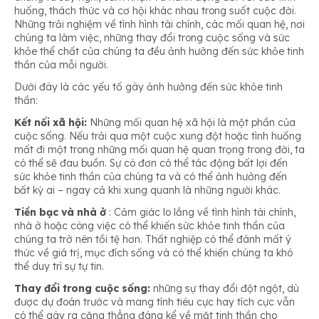
huống, thách thức và cơ hội khác nhau trong suốt cuộc đời.
Những trải nghiệm về tình hình tài chính, các mối quan hệ, nơi
chúng ta làm việc, những thay đổi trong cuộc sống và sức
khỏe thể chất của chúng ta đều ảnh hưởng đến sức khỏe tinh
thần của mỗi người.
Dưới đây là các yếu tố gây ảnh hưởng đến sức khỏe tinh
thần:
Kết nối xã hội:
Những mối quan hệ xã hội là một phần của
cuộc sống. Nếu trải qua một cuộc xung đột hoặc tình huống
mất đi một trong những mối quan hệ quan trọng trong đời, ta
có thể sẽ đau buồn. Sự cô đơn có thể tác động bất lợi đến
sức khỏe tinh thần của chúng ta và có thể ảnh hưởng đến
bất kỳ ai – ngay cả khi xung quanh là những người khác.
Tiền bạc và nhà ở
: Cảm giác lo lắng về tình hình tài chính,
nhà ở hoặc công việc có thể khiến sức khỏe tinh thần của
chúng ta trở nên tồi tệ hơn. Thất nghiệp có thể đánh mất ý
thức về giá trị, mục đích sống và có thể khiến chúng ta khó
thể duy trì sự tự tin.
Thay đổi trong cuộc sống:
những sự thay đổi đột ngột, dù
được dự đoán trước và mang tính tiêu cực hay tích cực vẫn
có thể gây ra căng thẳng đáng kể về mặt tinh thần cho