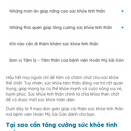
Những món ăn giúp nâng cao sức khỏe tinh thần
Những thói quen giúp tăng cường sức khỏe tinh thần
Thực vật
Khi nào cần đi thăm khám sức khỏe tinh thần
Dành thời gian làm những điều yêu thích
Hải sản nước lạnh
Đơn vị Tâm lý – Tâm thần của bệnh viện Hoàn Mỹ Sài Gòn
Xây dựng mối quan hệ
Ngũ cốc nguyên cám
Hầu hết mọi người chỉ để tâm và chăm chút cho sức khỏe
thể chất. Tuy nhiên, sức khỏe tâm thần đóng vai trò rất quan
Vận động và ăn uống cân bằng
trọng, giúp mang lại cơ thể khỏe mạnh và cuộc sống vui vẻ,
hạnh phúc. Sức khỏe tinh thần chính là chìa khóa then chốt
để có được một sức khỏe toàn diện.
Thực hành lòng biết ơn
Dưới đây là 9 mẹo đơn giản giúp cải thiện sức khỏe tinh thần
mà bệnh viện Hoàn Mỹ Sài Gòn dành cho bạn.
Tại sao cần tăng cường sức khỏe tinh
Xem xét nhận nuôi thú cưng