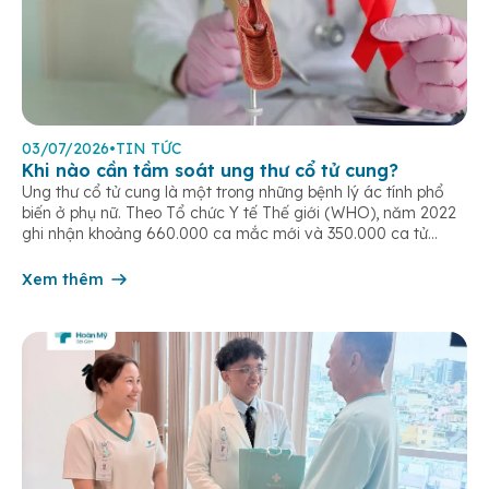
03/07/2026
•
TIN TỨC
Khi nào cần tầm soát ung thư cổ tử cung?
Ung thư cổ tử cung là một trong những bệnh lý ác tính phổ
biến ở phụ nữ. Theo Tổ chức Y tế Thế giới (WHO), năm 2022
ghi nhận khoảng 660.000 ca mắc mới và 350.000 ca tử
vong do ung thư cổ tử cung trên toàn cầu. Tầm soát ung thư
cổ tử […]
Xem thêm