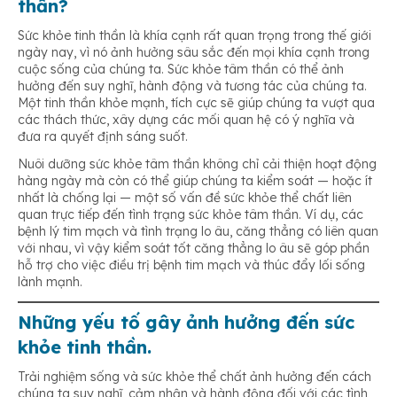
thần?
Sức khỏe tinh thần là khía cạnh rất quan trọng trong thế giới
Làm thiện nguyện
ngày nay, vì nó ảnh hưởng sâu sắc đến mọi khía cạnh trong
cuộc sống của chúng ta. Sức khỏe tâm thần có thể ảnh
hưởng đến suy nghĩ, hành động và tương tác của chúng ta.
Một tinh thần khỏe mạnh, tích cực sẽ giúp chúng ta vượt qua
Dành thời gian cho thiên nhiên
các thách thức, xây dựng các mối quan hệ có ý nghĩa và
đưa ra quyết định sáng suốt.
Nuôi dưỡng sức khỏe tâm thần không chỉ cải thiện hoạt động
Tìm kiếm sự giúp đỡ
hàng ngày mà còn có thể giúp chúng ta kiểm soát — hoặc ít
nhất là chống lại — một số vấn đề sức khỏe thể chất liên
quan trực tiếp đến tình trạng sức khỏe tâm thần. Ví dụ, các
bệnh lý tim mạch và tình trạng lo âu, căng thẳng có liên quan
với nhau, vì vậy kiểm soát tốt căng thẳng lo âu sẽ góp phần
hỗ trợ cho việc điều trị bệnh tim mạch và thúc đẩy lối sống
lành mạnh.
Những yếu tố gây ảnh hưởng đến sức
khỏe tinh thần.
Trải nghiệm sống và sức khỏe thể chất ảnh hưởng đến cách
chúng ta suy nghĩ, cảm nhận và hành động đối với các tình