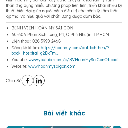
thần ứng dụng nhiều phương pháp tiên tiến, triển khai nhiều kỹ
thuật hiện đại giúp người bệnh điều trị các bệnh lý tâm thần
kịp thời và hiệu quả với chất lượng được đảm bảo.
BỆNH VIỆN HOÀN MỸ SÀI GÒN
60-60A Phan Xích Long, P.1, Q.Phú Nhuận, TP.HCM
Điện thoại: 028 3990 2468
Đăng ký khám:
https://hoanmy.com/dat-lich-hen/?
book_hospital=g2BkTmUl
Youtube:
www.youtube.com/c/BVHoanMySaiGonOfficial
Website:
www.hoanmysaigon.com
Chia Sẻ
Bài viết khác