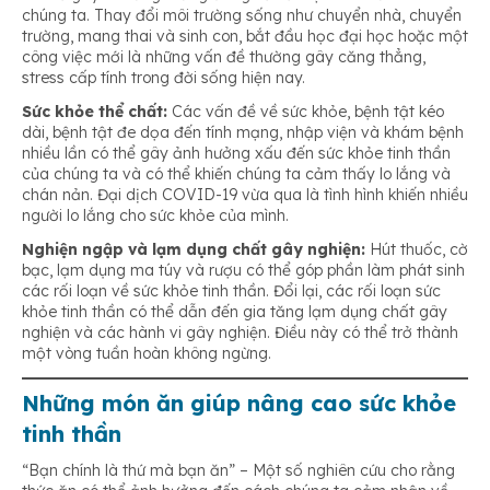
chúng ta. Thay đổi môi trường sống như chuyển nhà, chuyển
trường, mang thai và sinh con, bắt đầu học đại học hoặc một
công việc mới là những vấn đề thường gây căng thẳng,
stress cấp tính trong đời sống hiện nay.
Sức khỏe thể chất:
Các vấn đề về sức khỏe, bệnh tật kéo
dài, bệnh tật đe dọa đến tính mạng, nhập viện và khám bệnh
nhiều lần có thể gây ảnh hưởng xấu đến sức khỏe tinh thần
của chúng ta và có thể khiến chúng ta cảm thấy lo lắng và
chán nản. Đại dịch COVID-19 vừa qua là tình hình khiến nhiều
người lo lắng cho sức khỏe của mình.
Nghiện ngập và lạm dụng chất gây nghiện:
Hút thuốc, cờ
bạc, lạm dụng ma túy và rượu có thể góp phần làm phát sinh
các rối loạn về sức khỏe tinh thần. Đổi lại, các rối loạn sức
khỏe tinh thần có thể dẫn đến gia tăng lạm dụng chất gây
nghiện và các hành vi gây nghiện. Điều này có thể trở thành
một vòng tuần hoàn không ngừng.
Những món ăn giúp nâng cao sức khỏe
tinh thần
“Bạn chính là thứ mà bạn ăn” – Một số nghiên cứu cho rằng