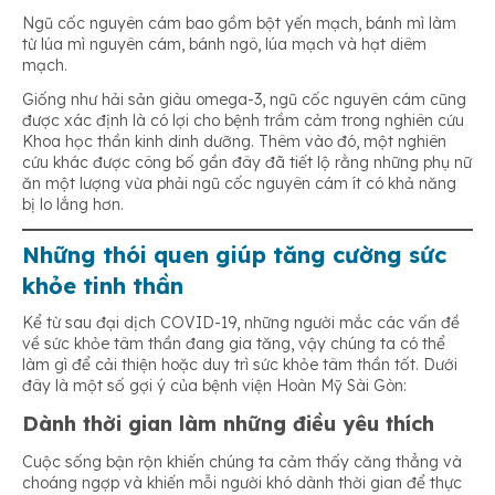
Ngũ cốc nguyên cám bao gồm bột yến mạch, bánh mì làm
từ lúa mì nguyên cám, bánh ngô, lúa mạch và hạt diêm
mạch.
Giống như hải sản giàu omega-3, ngũ cốc nguyên cám cũng
được xác định là có lợi cho bệnh trầm cảm trong nghiên cứu
Khoa học thần kinh dinh dưỡng. Thêm vào đó, một nghiên
cứu khác được công bố gần đây đã tiết lộ rằng những phụ nữ
ăn một lượng vừa phải ngũ cốc nguyên cám ít có khả năng
bị lo lắng hơn.
Những thói quen giúp tăng cường sức
khỏe tinh thần
Kể từ sau đại dịch COVID-19, những người mắc các vấn đề
về sức khỏe tâm thần đang gia tăng, vậy chúng ta có thể
làm gì để cải thiện hoặc duy trì sức khỏe tâm thần tốt. Dưới
đây là một số gợi ý của bệnh viện Hoàn Mỹ Sài Gòn:
Dành thời gian làm những điều yêu thích
Cuộc sống bận rộn khiến chúng ta cảm thấy căng thẳng và
choáng ngợp và khiến mỗi người khó dành thời gian để thực