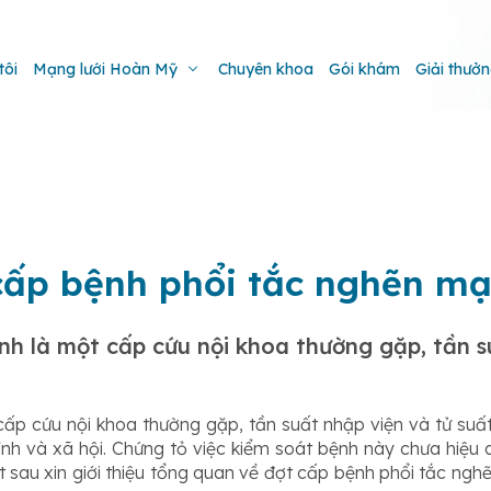
tôi
Mạng lưới Hoàn Mỹ
Chuyên khoa
Gói khám
Giải thưở
t cấp bệnh phổi tắc nghẽn m
h là một cấp cứu nội khoa thường gặp, tần su
cấp cứu nội khoa thường gặp, tần suất nhập viện và tử suấ
h và xã hội. Chứng tỏ việc kiểm soát bệnh này chưa hiệu q
viết sau xin giới thiệu tổng quan về đợt cấp bệnh phổi tắc ng