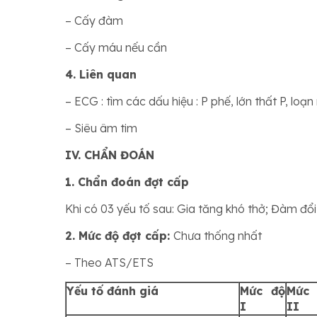
– Cấy đàm
– Cấy máu nếu cần
4. Liên quan
– ECG : tìm các dấu hiệu : P phế, lớn thất P, lo
– Siêu âm tim
IV. CHẨN ĐOÁN
1. Chẩn đoán đợt cấp
Khi có 03 yếu tố sau: Gia tăng khó thở; Đàm đ
2. Mức độ đợt cấp:
Chưa thống nhất
– Theo ATS/ETS
Yếu tố đánh giá
Mức độ
Mức
I
II