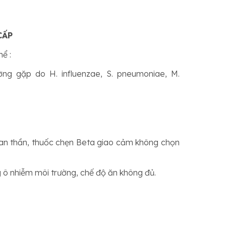
CẤP
ể :
ường gặp do
H. influenzae, S. pneumoniae, M.
c an thần, thuốc chẹn Beta giao cảm không chọn
ng ô nhiễm môi trường, chế độ ăn không đủ.