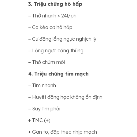
3. Triệu chứng hô hấp
– Thở nhanh > 24l/ph
– Co kéo cơ hô hấp
– Cử động lồng ngực nghịch lý
– Lồng ngực căng thùng
– Thở chúm môi
4. Triệu chứng tim mạch
– Tim nhanh
– Huyết động học không ổn định
– Suy tim phải
+ TMC (+)
+ Gan to, đập theo nhịp mạch