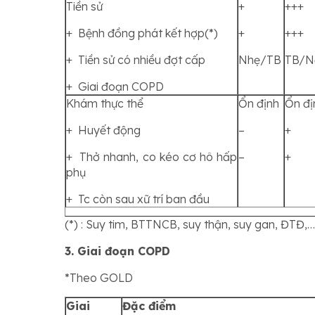
Tiền sử
+
+++
+ Bệnh đồng phát kết hợp(*)
+
+++
+ Tiền sử có nhiều đợt cấp
Nhẹ/TB
TB/N
+ Giai đoạn COPD
Khám thực thể
Ổn định
Ổn đị
+ Huyết động
–
+
+ Thở nhanh, co kéo cơ hô hấp
–
+
phụ
+ Tc còn sau xữ trí ban đầu
(*) : Suy tim, BTTNCB, suy thận, suy gan, ĐTĐ,…
3. Giai đoạn COPD
*Theo GOLD
Giai
Đặc điểm