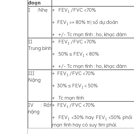
đoạn
I :Nhẹ
+ FEV
/FVC <70%
1
+ FEV
>= 80% trị số dự đoán
1
+ +/- Tc mạn tính : ho, khạc đàm
II :
+ FEV
/FVC <70%
1
Trung bình
+ 50% ≤ FEV
< 80%
1
+ +/- Tc mạn tính : ho, khạc đàm
III :
+ FEV
/FVC <70%
1
Nặng
+ 30% ≤ FEV
< 50%
1
+ Tc mạn tính
IV : Rất
+ FEV
/FVC <70%
1
nặng
+ FEV
<30% hay FEV
<50% phối 
1
1
mạn tính hay có suy tim phải.