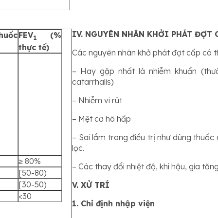
IV. NGUYÊN NHÂN KHỞI PHÁT ĐỢT 
huốc
FEV
(%
1
thực tế)
Các nguyên nhân khở phát đợt cấp có th
– Hay gặp nhất là nhiễm khuẩn (th
catarrhalis)
– Nhiễm vi rút
– Mệt cơ hô hấp
– Sai lầm trong điều trị như dùng thuố
lọc.
≥ 80%
– Các thay đổi nhiệt độ, khí hậu, gia tă
[50-80)
[30-50)
V. XỬ TRÍ
<30
1. Chỉ định nhập viện