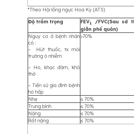
*Theo Hội lồng ngực Hoa Kỳ (ATS)
Độ trầm trọng
FEV
/FVC(Sau sd t
1
giãn phế quản)
Nguy cơ ở bệnh nhân
>70%
có :
– Hút thuốc, tx môi
trường ô nhiễm
– Ho, khạc đàm, khó
thở
– Tiền sử gia đình bệnh
hô hấp
Nhẹ
≤ 70%
Trung bình
≤ 70%
Nặng
≤ 70%
Rất nặng
≤ 70%