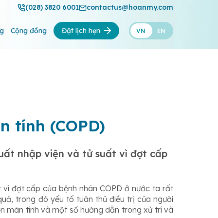
(028) 3820 6001
contactus@hoanmy.com
ng
Cộng đồng
Đặt lịch hẹn
VN
EN
ạn tính (COPD)
ất nhập viện và tử suất vì đợt cấp
t vì đợt cấp của bệnh nhân COPD ở nước ta rất
uả, trong đó yếu tố tuân thủ điều trị của người
hẽn mãn tính và một số hướng dẫn trong xử trí và