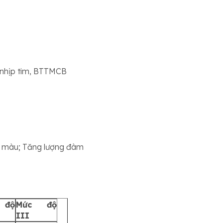
ạn nhịp tim, BTTMCB
ổi màu; Tăng lượng đàm
 độ
Mức độ
III