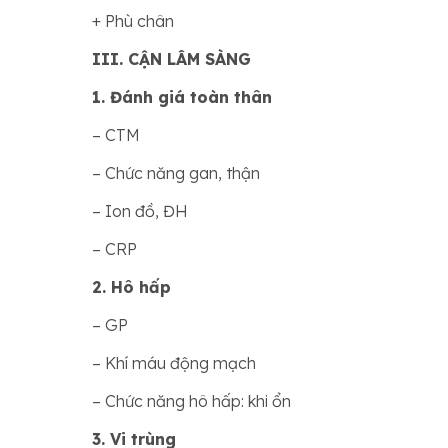
+ Phù chân
III. CẬN LÂM SÀNG
1. Đánh giá toàn thân
– CTM
– Chức năng gan, thận
– Ion đồ, ĐH
– CRP
2. Hô hấp
– GP
– Khí máu động mạch
– Chức năng hô hấp: khi ổn
3. Vi trùng