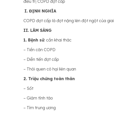
điều trị COPD đợt cấp
I. ĐỊNH NGHĨA
COPD đợt cấp là đợt nặng lên đột ngột của giai
II. LÂM SÀNG
1. Bệnh sử
: cần khai thác
– Tiền căn COPD
– Diễn tiến đợt cấp
– Thói quen có hại liên quan
2. Triệu chứng toàn thân
– Sốt
– Giảm tỉnh táo
– Tím trung ương