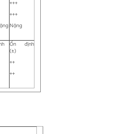
+++
+++
ặng
Nặng
nh
Ổn định
(±)
++
++