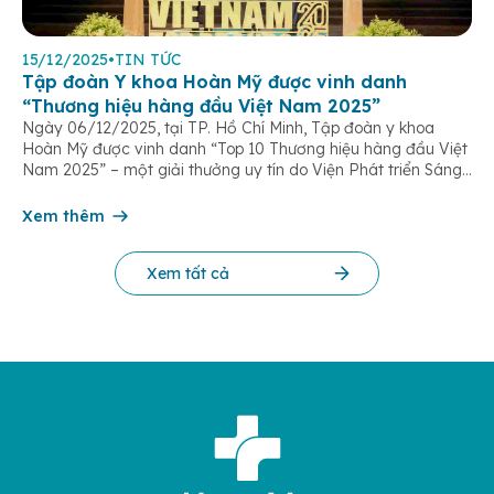
15/12/2025
•
TIN TỨC
Tập đoàn Y khoa Hoàn Mỹ được vinh danh
“Thương hiệu hàng đầu Việt Nam 2025”
Ngày 06/12/2025, tại TP. Hồ Chí Minh, Tập đoàn y khoa
Hoàn Mỹ được vinh danh “Top 10 Thương hiệu hàng đầu Việt
Nam 2025” – một giải thưởng uy tín do Viện Phát triển Sáng
chế và Đổi mới Công nghệ phối hợp với Trung tâm Nghiên
cứu Phát triển Doanh nghiệp Châu Á […]
Xem thêm
Xem tất cả