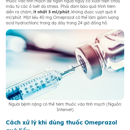
thuốc vào tĩnh mạch để ngăn ngừa nguy cơ xuất hiện chảy
máu từ các ổ loét do stress. Phải đảm bảo quá trình tiêm
diễn ra chậm,
ít nhất 3 ml/phút
, không được vượt quá 4
ml/phút. Một liều 40 mg Omeprazol có thể làm giảm lượng
acid hydrochloric trong dạ dày trong 24 giờ đồng hồ.
Người bệnh nặng có thể tiêm thuốc vào tĩnh mạch (Nguồn:
Internet)
Cách xử lý khi dùng thuốc Omeprazol