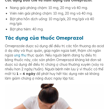
Các dạng bào chế và hàm lượng của Omeprazol:
Nang giải phóng chậm: 10 mg, 20 mg và 40 mg.
Viên nén giải phóng chậm: 10 mg, 20 mg và 40 mg.
Bột pha hỗn dịch uống: 10 mg/gói, 20 mg/gói và 40
mg/gói.
Bột pha tiêm: 40 mg.
Tác dụng của thuốc Omeprazol
Omeprazole được sử dụng để điều trị các tổn thương do acid
ở dạ dày và thực quản, giúp ngăn ngừa loét, thậm chí ngăn
ngừa
ung thư
thực quản. Nếu người bệnh đang tự điều trị
bằng thuốc này, các sản phẩm Omeprazol không kê đơn sẽ
được sử dụng để điều trị chứng ợ chua thường xuyên (xảy ra
nhiều hơn 2 ngày/tuần). Người bệnh nên lưu ý vì thuốc có thể
mất từ
​​1 – 4 ngày
để phát huy hết tác dụng nên sẽ không
làm giảm chứng ợ nóng được ngay lập tức.