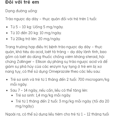
Đối với trẻ em
Dạng đường uống:
Trào ngược dạ dày – thực quản đối với trẻ trên 1 tuổi:
Từ 5 – 10 kg: Uống 5 mg/ngày.
Từ 10 đến 20 kg: 10 mg/ngày.
Từ 20kg trở lên: 20 mg/ngày.
Trong trường hợp điều trị bệnh trào ngược dạ dày – thực
quản, khó tiêu do acid, loét tá tràng – dạ dày lành tính, bao
gồm cả loét do dùng thuốc chống viêm không steroid, hội
chứng Zollinger – Ellison dự phòng sự trào ngược acid và để
giảm sự phá hủy của các enzym tụy tạng ở trẻ em bị xơ
nang tụy, có thể sử dụng Omeprazole theo các liều sau:
Trẻ sơ sinh và trẻ từ 1 tháng đến 2 tuổi: 700 microgam/kg
mỗi ngày.
Sau 7 – 14 ngày, nếu cần, liều có thể tăng lên:
Trẻ sơ sinh: 1,4 mg/kg mỗi ngày.
Trẻ từ 1 tháng đến 2 tuổi: 3 mg/kg mỗi ngày (tối đa 20
mg/ngày).
Ngoài ra, có thể sử dụng liều tiêm cho trẻ từ 1 – 12 tháng tuổi