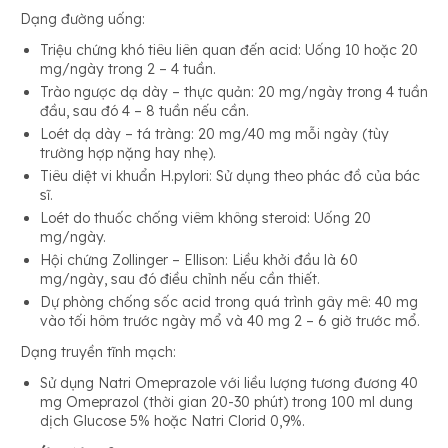
Dạng đường uống:
Triệu chứng khó tiêu liên quan đến acid: Uống 10 hoặc 20
mg/ngày trong 2 – 4 tuần.
Trào ngược dạ dày – thực quản: 20 mg/ngày trong 4 tuần
đầu, sau đó 4 – 8 tuần nếu cần.
Loét dạ dày – tá tràng: 20 mg/40 mg mỗi ngày (tùy
trường hợp nặng hay nhẹ).
Tiêu diệt vi khuẩn H.pylori: Sử dụng theo phác đồ của bác
sĩ.
Loét do thuốc chống viêm không steroid: Uống 20
mg/ngày.
Hội chứng Zollinger – Ellison: Liều khởi đầu là 60
mg/ngày, sau đó điều chỉnh nếu cần thiết.
Dự phòng chống sốc acid trong quá trình gây mê: 40 mg
vào tối hôm trước ngày mổ và 40 mg 2 – 6 giờ trước mổ.
Dạng truyền tĩnh mạch:
Sử dụng Natri Omeprazole với liều lượng tương đương 40
mg Omeprazol (thời gian 20-30 phút) trong 100 ml dung
dịch Glucose 5% hoặc Natri Clorid 0,9%.