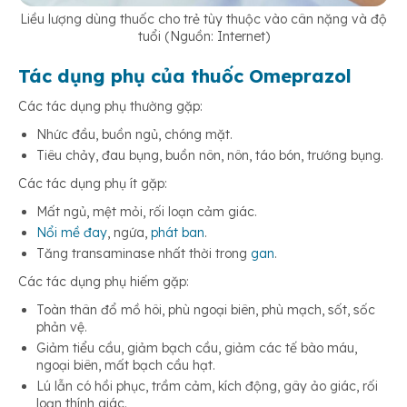
Liều lượng dùng thuốc cho trẻ tùy thuộc vào cân nặng và độ
tuổi (Nguồn: Internet)
Tác dụng phụ của thuốc Omeprazol
Các tác dụng phụ thường gặp:
Nhức đầu, buồn ngủ, chóng mặt.
Tiêu chảy, đau bụng, buồn nôn, nôn, táo bón, trướng bụng.
Các tác dụng phụ ít gặp:
Mất ngủ, mệt mỏi, rối loạn cảm giác.
Nổi mề đay
, ngứa,
phát ban
.
Tăng transaminase nhất thời trong
gan
.
Các tác dụng phụ hiếm gặp:
Toàn thân đổ mồ hôi, phù ngoại biên, phù mạch, sốt, sốc
phản vệ.
Giảm tiểu cầu, giảm bạch cầu, giảm các tế bào máu,
ngoại biên, mất bạch cầu hạt.
Lú lẫn có hồi phục, trầm cảm, kích động, gây ảo giác, rối
loạn thính giác.