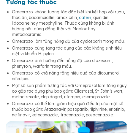
Tương tác thuốc
Omeprazol không tương tác đặc biệt khi kết hợp với rượu,
thức ăn, bacampicillin, amoxicillin,
cafein
, quinidin,
lidocaine hay theophylline. Thuốc cũng không bị ảnh
hưởng nếu dùng đồng thời với Maalox hay
metoclopramid.
Omeprazol làm tăng nồng độ của cyclosporin trong máu.
Omeprazol cũng tăng tác dụng của các kháng sinh tiêu
diệt vi khuẩn H. pylori.
Omeprazol ảnh hưởng đến nồng độ của diazepam,
phenytoin, warfarin trong máu.
Omeprazol có khả năng tăng hiệu quả của dicoumarol,
nifedipin.
Một số sản phẩm tương tác với Omeprazol làm tăng nguy
cơ gặp tác dụng phụ bao gồm: Cilostazol, St John’s wort,
methotrexate, clopidogrel, rifampin, esomeprazole.
Omeprazol có thể làm giảm hiệu quả điều trị của một số
thuốc bao gồm: Atazanavir, pazopanib, rilpivirine, erlotinib,
nelfinavir, ketoconazole, itraconazole, posaconazole.