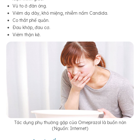
Vú to ở đàn ông.
Viêm dạ dày, khô miệng, nhiễm nấm Candida.
Co thắt phế quản.
Ðau khớp, đau cơ.
Viêm thận kẽ.
Tác dụng phụ thường gặp của Omeprazol là buồn nôn
(Nguồn: Internet)