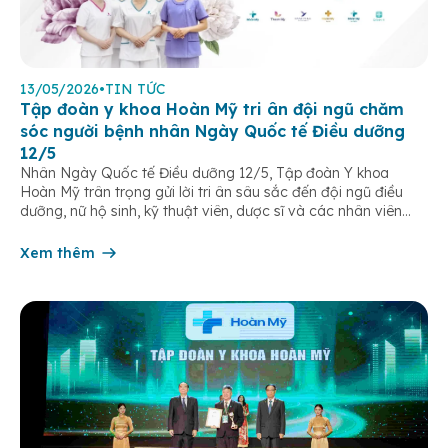
13/05/2026
•
TIN TỨC
Tập đoàn y khoa Hoàn Mỹ tri ân đội ngũ chăm
sóc người bệnh nhân Ngày Quốc tế Điều dưỡng
12/5
Nhân Ngày Quốc tế Điều dưỡng 12/5, Tập đoàn Y khoa
Hoàn Mỹ trân trọng gửi lời tri ân sâu sắc đến đội ngũ điều
dưỡng, nữ hộ sinh, kỹ thuật viên, dược sĩ và các nhân viên
chăm sóc người bệnh trên toàn hệ thống – những người luôn
âm thầm đồng hành trên […]
Xem thêm