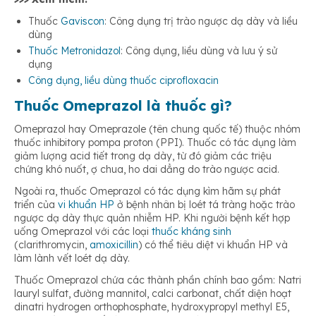
Thuốc
Gaviscon
: Công dụng trị trào ngược dạ dày và liều
dùng
Thuốc Metronidazol
: Công dụng, liều dùng và lưu ý sử
dụng
Công dụng, liều dùng thuốc ciprofloxacin
Thuốc Omeprazol là thuốc gì?
Omeprazol hay Omeprazole (tên chung quốc tế) thuộc nhóm
thuốc inhibitory pompa proton (PPI). Thuốc có tác dụng làm
giảm lượng acid tiết trong dạ dày, từ đó giảm các triệu
chứng khó nuốt, ợ chua, ho dai dẳng do trào ngược acid.
Ngoài ra, thuốc Omeprazol có tác dụng kìm hãm sự phát
triển của
vi khuẩn HP
ở bệnh nhân bị loét tá tràng hoặc trào
ngược dạ dày thực quản nhiễm HP. Khi người bệnh kết hợp
uống Omeprazol với các loại
thuốc kháng sinh
(clarithromycin,
amoxicillin
) có thể tiêu diệt vi khuẩn HP và
làm lành vết loét dạ dày.
Thuốc Omeprazol chứa các thành phần chính bao gồm: Natri
lauryl sulfat, đường mannitol, calci carbonat, chất diện hoạt
dinatri hydrogen orthophosphate, hydroxypropyl methyl E5,