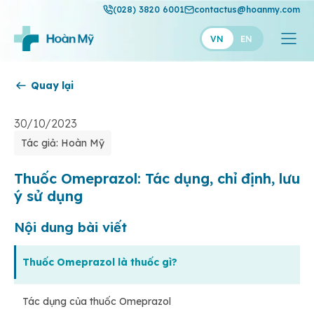
(028) 3820 6001
contactus@hoanmy.com
VN
EN
Quay lại
Hoàn Mỹ
Hoàn Mỹ Gold
30/10/2023
Tác giả: Hoàn Mỹ
Hạnh Phúc
Thuận Mỹ
Thuốc Omeprazol: Tác dụng, chỉ định, lưu
ý sử dụng
Nội dung bài viết
Thuốc Omeprazol là thuốc gì?
Tác dụng của thuốc Omeprazol