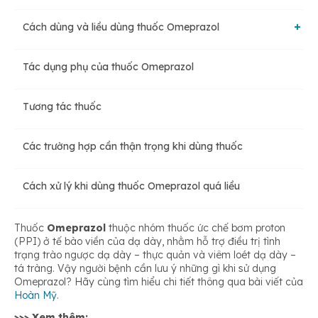
Cách dùng và liều dùng thuốc Omeprazol
Tác dụng phụ của thuốc Omeprazol
Chỉ định
Tương tác thuốc
Chống chỉ định
Các trường hợp cần thận trọng khi dùng thuốc
Cách dùng
Cách xử lý khi dùng thuốc Omeprazol quá liều
Liều dùng
Thuốc
Omeprazol
thuộc nhóm thuốc ức chế bơm proton
(PPI) ở tế bào viền của dạ dày, nhằm hỗ trợ điều trị tình
trạng trào ngược dạ dày – thực quản và viêm loét dạ dày –
tá tràng. Vậy người bệnh cần lưu ý những gì khi sử dụng
Omeprazol? Hãy cùng tìm hiểu chi tiết thông qua bài viết của
Hoàn Mỹ
.
>>> Xem thêm: