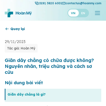
(028) 3820 6001
contactus@hoanmy.com
VN
EN
Quay lại
Hoàn Mỹ
Hoàn Mỹ Gold
29/11/2023
Tác giả: Hoàn Mỹ
Hạnh Phúc
Thuận Mỹ
Giãn dây chằng có chữa được không?
Nguyên nhân, triệu chứng và cách sơ
cứu
Nội dung bài viết
Giãn dây chằng là gì?