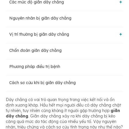
Các mức độ giãn dây chằng
Nguyên nhân bị giãn dây chằng
Nhẹ
Vị trí thường bị giãn dây chằng
Trung bình
Chẩn đoán giãn dây chằng
Cột sống
Nặng
Phương pháp điều trị bệnh
Khớp cổ chân
Cách sơ cứu khi bị giãn dây chằng
Khớp vai
Dây chằng có vai trò quan trọng trong việc kết nối và ổn
định xương khớp. Hầu hết mọi người đều có dây chằng chặt
tự nhiên, tuy nhiên cũng không ít người gặp trường hợp
giãn
Khớp gối
dây chằng
. Giãn dây chằng xảy ra khi dây chằng bị kéo
căng quá mức do tác động của nhiều yếu tố. Vậy nguyên
nhân, triệu chứng và cách sơ cứu tình trạng này như thế nào?