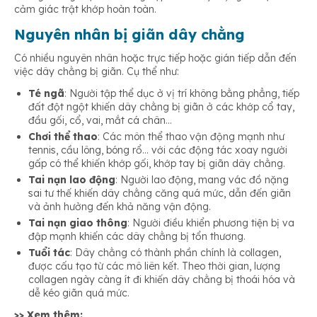
cảm giác trật khớp hoàn toàn.
Nguyên nhân bị giãn dây chằng
Có nhiều nguyên nhân hoặc trực tiếp hoặc gián tiếp dẫn đến
việc dây chằng bị giãn. Cụ thể như:
Té ngã
: Người tập thể dục ở vị trí không bằng phẳng, tiếp
đất đột ngột khiến dây chằng bị giãn ở các khớp cổ tay,
đầu gối, cổ, vai, mắt cá chân…
Chơi thể thao
: Các môn thể thao vận động mạnh như
tennis, cầu lông, bóng rổ… với các động tác xoay người
gấp có thể khiến khớp gối, khớp tay bị giãn dây chằng.
Tai nạn lao động
: Người lao động, mang vác đồ nặng
sai tư thế khiến dây chằng căng quá mức, dẫn đến giãn
và ảnh hưởng đến khả năng vận động.
Tai nạn giao thông
: Người điều khiển phương tiện bị va
đập mạnh khiến các dây chằng bị tổn thương.
Tuổi tác
: Dây chằng có thành phần chính là collagen,
được cấu tạo từ các mô liên kết. Theo thời gian, lượng
collagen ngày càng ít đi khiến dây chằng bị thoái hóa và
dễ kéo giãn quá mức.
>> Xem thêm: