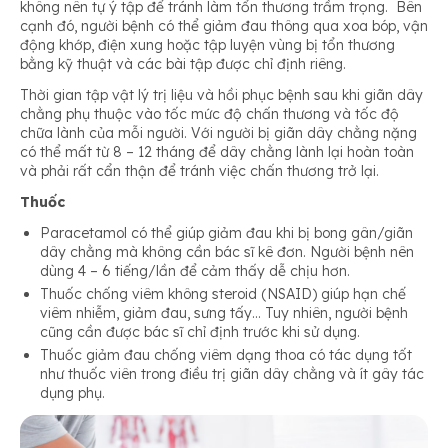
không nên tự ý tập để tránh làm tổn thương trầm trọng. Bên
cạnh đó, người bệnh có thể giảm đau thông qua xoa bóp, vận
động khớp, điện xung hoặc tập luyện vùng bị tổn thương
bằng kỹ thuật và các bài tập được chỉ định riêng.
Thời gian tập vật lý trị liệu và hồi phục bệnh sau khi giãn dây
chằng phụ thuộc vào tốc mức độ chấn thương và tốc độ
chữa lành của mỗi người. Với người bị giãn dây chằng nặng
có thể mất từ 8 – 12 tháng để dây chằng lành lại hoàn toàn
và phải rất cẩn thận để tránh việc chấn thương trở lại.
Thuốc
Paracetamol có thể giúp giảm đau khi bị bong gân/giãn
dây chằng mà không cần bác sĩ kê đơn. Người bệnh nên
dùng 4 – 6 tiếng/lần để cảm thấy dễ chịu hơn.
Thuốc chống viêm không steroid (NSAID) giúp hạn chế
viêm nhiễm, giảm đau, sưng tấy… Tuy nhiên, người bệnh
cũng cần được bác sĩ chỉ định trước khi sử dụng.
Thuốc giảm đau chống viêm dạng thoa có tác dụng tốt
như thuốc viên trong điều trị giãn dây chằng và ít gây tác
dụng phụ.