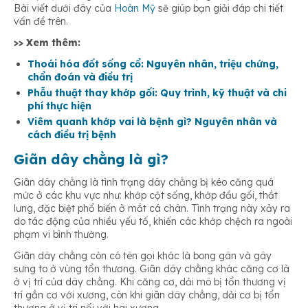
Khớp bàn tay, cổ tay
Bài viết dưới đây của
Hoàn Mỹ
sẽ giúp bạn giải đáp chi tiết
vấn đề trên.
>> Xem thêm:
Thoái hóa đốt sống cổ: Nguyên nhân, triệu chứng,
chẩn đoán và điều trị
Phẫu thuật thay khớp gối: Quy trình, kỹ thuật và chi
phí thực hiện
Viêm quanh khớp vai là bệnh gì? Nguyên nhân và
cách điều trị bệnh
Giãn dây chằng là gì?
Giãn dây chằng là tình trạng dây chằng bị kéo căng quá
mức ở các khu vực như: khớp cột sống, khớp đầu gối, thắt
lưng, đặc biệt phổ biến ở mắt cá chân. Tình trạng này xảy ra
do tác động của nhiều yếu tố, khiến các khớp chệch ra ngoài
phạm vi bình thường.
Giãn dây chằng còn có tên gọi khác là bong gân và gây
sưng to ở vùng tổn thương. Giãn dây chằng khác căng cơ là
ở vị trí của dây chằng. Khi căng cơ, dải mô bị tổn thương vị
trí gắn cơ với xương, còn khi giãn dây chằng, dải cơ bị tổn