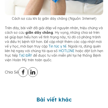
Cách sơ cứu khi bị giãn dây chằng (Nguồn: Internet)
Trên đây, bài viết đã giải đáp về nguyên nhân, triệu chứng và
cách sơ cứu
giãn dây chằng
. Hy vọng, những chia sẻ trên
sẽ giúp bạn hiểu hơn về tình trạng này, từ đó có phòng tránh
và điều trị bệnh tốt hơn. Để cập nhật thêm các cập nhật mới
về y học, mời bạn truy cập
Tin tức y tế
. Ngoài ra, đừng quên
liên hệ ngay với chúng tôi qua số
HOTLINE
hoặc đặt lịch hẹn
trực tiếp
TẠI ĐÂY
để được tư vấn miễn phí tại hệ thống Bệnh
viện Hoàn Mỹ trên toàn quốc.
Chia Sẻ
Bài viết khác