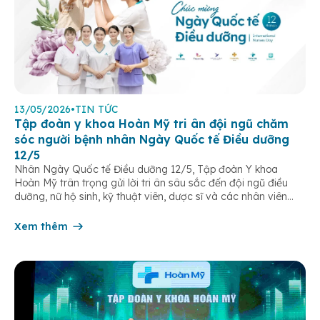
13/05/2026
•
TIN TỨC
Tập đoàn y khoa Hoàn Mỹ tri ân đội ngũ chăm
sóc người bệnh nhân Ngày Quốc tế Điều dưỡng
12/5
Nhân Ngày Quốc tế Điều dưỡng 12/5, Tập đoàn Y khoa
Hoàn Mỹ trân trọng gửi lời tri ân sâu sắc đến đội ngũ điều
dưỡng, nữ hộ sinh, kỹ thuật viên, dược sĩ và các nhân viên
chăm sóc người bệnh trên toàn hệ thống – những người luôn
âm thầm đồng hành trên […]
Xem thêm