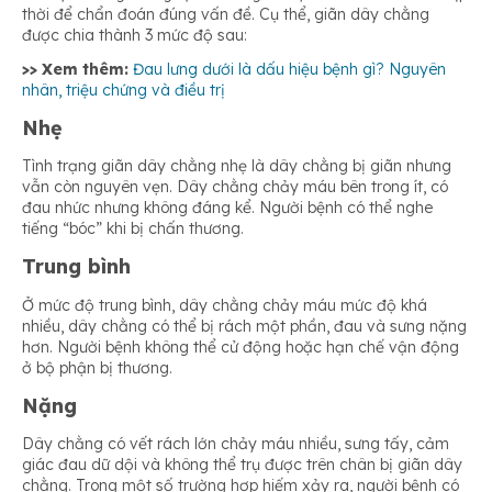
thời để chẩn đoán đúng vấn đề. Cụ thể, giãn dây chằng
được chia thành 3 mức độ sau:
>> Xem thêm:
Đau lưng dưới là dấu hiệu bệnh gì? Nguyên
nhân, triệu chứng và điều trị
Nhẹ
Tình trạng giãn dây chằng nhẹ là dây chằng bị giãn nhưng
vẫn còn nguyên vẹn. Dây chằng chảy máu bên trong ít, có
đau nhức nhưng không đáng kể. Người bệnh có thể nghe
tiếng “bóc” khi bị chấn thương.
Trung bình
Ở mức độ trung bình, dây chằng chảy máu mức độ khá
nhiều, dây chằng có thể bị rách một phần, đau và sưng nặng
hơn. Người bệnh không thể cử động hoặc hạn chế vận động
ở bộ phận bị thương.
Nặng
Dây chằng có vết rách lớn chảy máu nhiều, sưng tấy, cảm
giác đau dữ dội và không thể trụ được trên chân bị giãn dây
chằng. Trong một số trường hợp hiếm xảy ra, người bệnh có