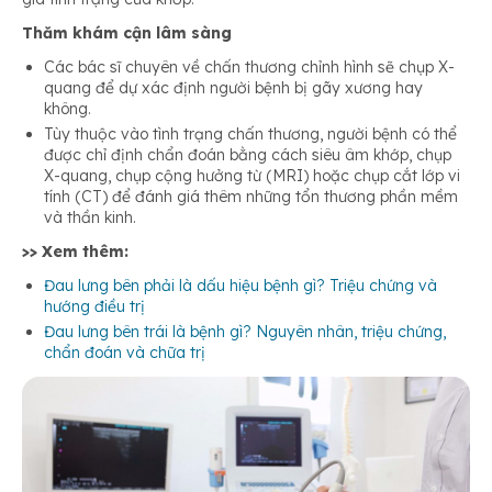
Thăm khám cận lâm sàng
Các bác sĩ chuyên về chấn thương chỉnh hình sẽ chụp X-
quang để dự xác định người bệnh bị gãy xương hay
không.
Tùy thuộc vào tình trạng chấn thương, người bệnh có thể
được chỉ định chẩn đoán bằng cách siêu âm khớp, chụp
X-quang, chụp cộng hưởng từ (MRI) hoặc chụp cắt lớp vi
tính (CT) để đánh giá thêm những tổn thương phần mềm
và thần kinh.
>> Xem thêm:
Đau lưng bên phải là dấu hiệu bệnh gì? Triệu chứng và
hướng điều trị
Đau lưng bên trái là bệnh gì? Nguyên nhân, triệu chứng,
chẩn đoán và chữa trị