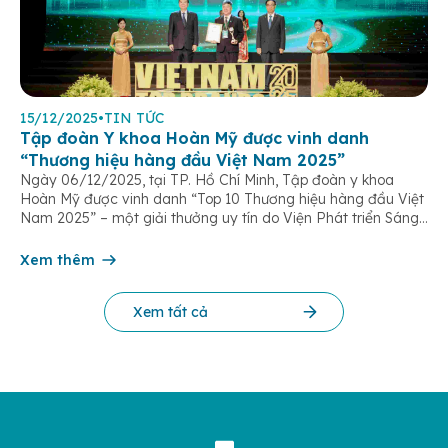
15/12/2025
•
TIN TỨC
Tập đoàn Y khoa Hoàn Mỹ được vinh danh
“Thương hiệu hàng đầu Việt Nam 2025”
Ngày 06/12/2025, tại TP. Hồ Chí Minh, Tập đoàn y khoa
Hoàn Mỹ được vinh danh “Top 10 Thương hiệu hàng đầu Việt
Nam 2025” – một giải thưởng uy tín do Viện Phát triển Sáng
chế và Đổi mới Công nghệ phối hợp với Trung tâm Nghiên
cứu Phát triển Doanh nghiệp Châu Á […]
Xem thêm
Xem tất cả