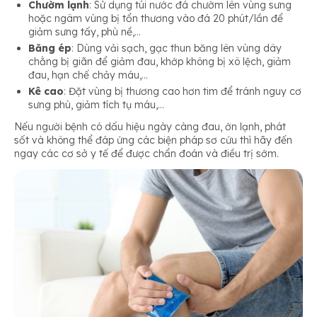
Chườm lạnh
: Sử dụng túi nước đá chườm lên vùng sưng
hoặc ngâm vùng bị tổn thương vào đá 20 phút/lần để
giảm sưng tấy, phù nề,…
Băng ép
: Dùng vải sạch, gạc thun băng lên vùng dây
chằng bị giãn để giảm đau, khớp không bị xô lệch, giảm
đau, hạn chế chảy máu,…
Kê cao
: Đặt vùng bị thương cao hơn tim để tránh nguy cơ
sưng phù, giảm tích tụ máu,…
Nếu người bệnh có dấu hiệu ngày càng đau, ớn lạnh, phát
sốt và không thể đáp ứng các biện pháp sơ cứu thì hãy đến
ngay các cơ sở y tế để được chẩn đoán và điều trị sớm.