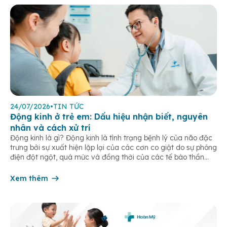
24/07/2026
•
TIN TỨC
Động kinh ở trẻ em: Dấu hiệu nhận biết, nguyên
nhân và cách xử trí
Động kinh là gì? Động kinh là tình trạng bệnh lý của não đặc
trưng bởi sự xuất hiện lặp lại của các cơn co giật do sự phóng
điện đột ngột, quá mức và đồng thời của các tế bào thần
kinh trong não. Những cơn này có thể gây ra rối loạn vận […]
Xem thêm