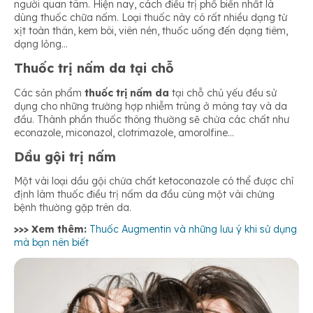
người quan tâm. Hiện nay, cách điều trị phổ biến nhất là
dùng thuốc chữa nấm. Loại thuốc này có rất nhiều dạng từ
xịt toàn thân, kem bôi, viên nén, thuốc uống đến dạng tiêm,
dạng lỏng…
Thuốc trị nấm da tại chỗ
Các sản phẩm
thuốc trị nấm da
tại chỗ chủ yếu đều sử
dụng cho những trường hợp nhiễm trùng ở móng tay và da
đầu. Thành phần thuốc thông thường sẽ chứa các chất như
econazole, miconazol, clotrimazole, amorolfine…
Dầu gội trị nấm
Một vài loại dầu gội chứa chất ketoconazole có thể được chỉ
định làm thuốc điều trị nấm da đầu cùng một vài chứng
bệnh thường gặp trên da.
>>> Xem thêm:
Thuốc Augmentin và những lưu ý khi sử dụng
mà bạn nên biết