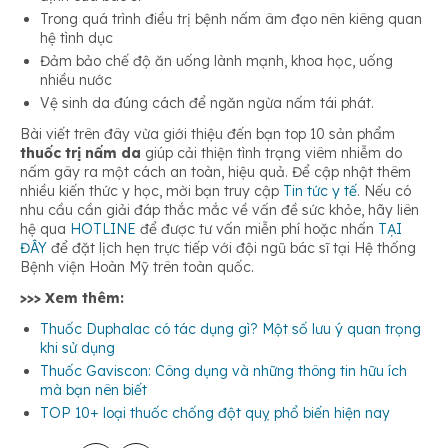
Trong quá trình điều trị bệnh nấm âm đạo nên kiêng quan
hệ tình dục
Đảm bảo chế độ ăn uống lành mạnh, khoa học, uống
nhiều nước
Vệ sinh da đúng cách để ngăn ngừa nấm tái phát.
Bài viết trên đây vừa giới thiệu đến bạn top 10 sản phẩm
thuốc trị nấm da
giúp cải thiện tình trạng viêm nhiễm do
nấm gây ra một cách an toàn, hiệu quả. Để cập nhật thêm
nhiều kiến thức y học, mời bạn truy cập
Tin tức y tế
. Nếu có
nhu cầu cần giải đáp thắc mắc về vấn đề sức khỏe, hãy liên
hệ qua
HOTLINE
để được tư vấn miễn phí hoặc nhấn
TẠI
ĐÂY
để đặt lịch hẹn trực tiếp với đội ngũ bác sĩ tại Hệ thống
Bệnh viện Hoàn Mỹ trên toàn quốc.
>>> Xem thêm:
Thuốc Duphalac có tác dụng gì? Một số lưu ý quan trọng
khi sử dụng
Thuốc Gaviscon: Công dụng và những thông tin hữu ích
mà bạn nên biết
TOP 10+ loại thuốc chống đột quỵ phổ biến hiện nay