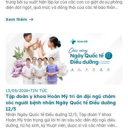
trưng bởi sự xuất hiện lặp lại của các cơn co giật do sự phóng
điện đột ngột, quá mức và đồng thời của các tế bào thần
kinh trong não. Những cơn này có thể gây ra rối loạn vận […]
Xem thêm
13/05/2026
•
TIN TỨC
Tập đoàn y khoa Hoàn Mỹ tri ân đội ngũ chăm
sóc người bệnh nhân Ngày Quốc tế Điều dưỡng
12/5
Nhân Ngày Quốc tế Điều dưỡng 12/5, Tập đoàn Y khoa
Hoàn Mỹ trân trọng gửi lời tri ân sâu sắc đến đội ngũ điều
dưỡng, nữ hộ sinh, kỹ thuật viên, dược sĩ và các nhân viên