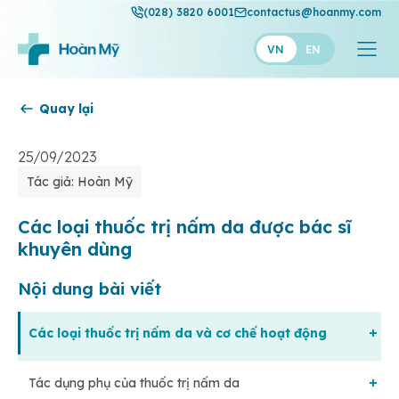
(028) 3820 6001
contactus@hoanmy.com
VN
EN
Quay lại
Hoàn Mỹ
Hoàn Mỹ Gold
25/09/2023
Tác giả: Hoàn Mỹ
Hạnh Phúc
Thuận Mỹ
Các loại thuốc trị nấm da được bác sĩ
khuyên dùng
Nội dung bài viết
Các loại thuốc trị nấm da và cơ chế hoạt động
Tác dụng phụ của thuốc trị nấm da
Thuốc trị nấm da tại chỗ