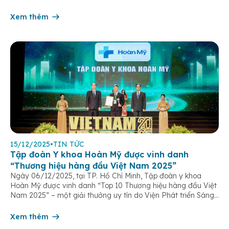
chăm sóc người bệnh trên toàn hệ thống – những người luôn
âm thầm đồng hành trên […]
Xem thêm
15/12/2025
•
TIN TỨC
Tập đoàn Y khoa Hoàn Mỹ được vinh danh
“Thương hiệu hàng đầu Việt Nam 2025”
Ngày 06/12/2025, tại TP. Hồ Chí Minh, Tập đoàn y khoa
Hoàn Mỹ được vinh danh “Top 10 Thương hiệu hàng đầu Việt
Nam 2025” – một giải thưởng uy tín do Viện Phát triển Sáng
chế và Đổi mới Công nghệ phối hợp với Trung tâm Nghiên
cứu Phát triển Doanh nghiệp Châu Á […]
Xem thêm