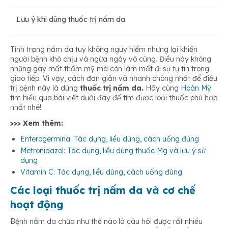
Lưu ý khi dùng thuốc trị nấm da
Thuốc dùng tại chỗ
Dầu gội trị nấm
Tình trạng nấm da tuy không nguy hiểm nhưng lại khiến
Thuốc dạng uống
người bệnh khó chịu và ngứa ngáy vô cùng. Điều này không
Thuốc đặc trị nấm
những gây mất thẩm mỹ mà còn làm mất đi sự tự tin trong
giao tiếp. Vì vậy, cách đơn giản và nhanh chóng nhất để điều
trị bệnh này là dùng
thuốc trị nấm da.
Hãy cùng
Hoàn Mỹ
Thuốc dạng tiêm
Thuốc dạng tiêm trị nấm da
tìm hiểu qua bài viết dưới đây để tìm được loại thuốc phù hợp
nhất nhé!
>>> Xem thêm:
Enterogermina: Tác dụng, liều dùng, cách uống đúng
Metronidazol: Tác dụng, liều dùng thuốc Mg và lưu ý sử
dụng
Vitamin C: Tác dụng, liều dùng, cách uống đúng
Các loại thuốc trị nấm da và cơ chế
hoạt động
Bệnh nấm da chữa như thế nào là câu hỏi được rất nhiều