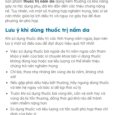
Sản phẩm
thuốc trị nấm da
dạng tiêm thường có khả năng
gây ra tác dụng phụ, đôi khi dẫn đến các triệu chứng nặng
nề. Tuy nhiên, với một số trường hợp nghiêm trọng, bác sĩ sẽ
cân nhắc giữa lợi ích điều trị và nguy cơ gây hại để đưa
phương án phù hợp.
Lưu ý khi dùng thuốc trị nấm da
Khi sử dụng thuốc điều trị các tình trạng nấm ngứa, bạn nên
lưu ý một số điều sau để đạt được hiệu quả tốt nhất:
Việc sử dụng thuốc bôi ngoài da trị nấm ngứa cần tham
khảo ý kiến của bác sĩ chuyên khoa bởi vì dùng thuốc
không đúng loại hoặc sai liều lượng có thể khiến triệu
chứng trở nên nghiêm trọng
Chỉ bôi, thoa nhẹ nhàng lên vùng da bị nấm, không chà
xát
Nếu gặp phải dấu hiệu bất thường, hãy ngưng dùng thuốc
và liên hệ ngay với bác sĩ để kịp thời xử lý
Trước khi sử dụng thuốc bôi vùng kín, cần vệ sinh tay và
vùng da bị tổn thương, đồng thời giữ khô ráo để tránh
viêm nhiễm nặng hơn
Sử dụng thuốc với liều lượng và tần suất phù hợp theo chỉ
định của bác sĩ