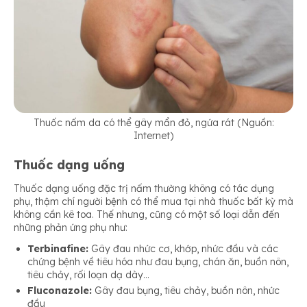
Thuốc nấm da có thể gây mẩn đỏ, ngứa rát (Nguồn:
Internet)
Thuốc dạng uống
Thuốc dạng uống đặc trị nấm thường không có tác dụng
phụ, thậm chí người bệnh có thể mua tại nhà thuốc bất kỳ mà
không cần kê toa. Thế nhưng, cũng có một số loại dẫn đến
những phản ứng phụ như:
Terbinafine:
Gây đau nhức cơ, khớp, nhức đầu và các
chứng bệnh về tiêu hóa như đau bụng, chán ăn, buồn nôn,
tiêu chảy, rối loạn dạ dày…
Fluconazole:
Gây đau bụng, tiêu chảy, buồn nôn, nhức
đầu