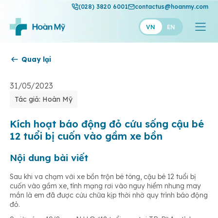
(028) 3820 6001
contactus@hoanmy.com
VN
EN
Quay lại
Hoàn Mỹ
Hoàn Mỹ Gold
31/05/2023
Tác giả: Hoàn Mỹ
Hạnh Phúc
Thuận Mỹ
Kích hoạt báo động đỏ cứu sống cậu bé
12 tuổi bị cuốn vào gầm xe bồn
Nội dung bài viết
Sau khi va chạm với xe bồn trộn bê tông, cậu bé 12 tuổi bị
cuốn vào gầm xe, tính mạng rơi vào nguy hiểm nhưng may
mắn là em đã được cứu chữa kịp thời nhờ quy trình báo động
đỏ.