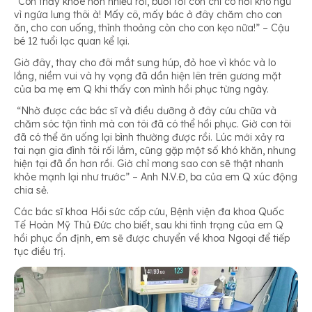
“Con thấy khỏe hơn nhiều rồi, buổi tối con chỉ có hơi khó ngủ
vì ngứa lưng thôi à! Mấy cô, mấy bác ở đây chăm cho con
ăn, cho con uống, thỉnh thoảng còn cho con kẹo nữa!”
– Cậu
bé 12 tuổi lạc quan kể lại.
Giờ đây, thay cho đôi mắt sưng húp, đỏ hoe vì khóc và lo
lắng, niềm vui và hy vọng đã dần hiện lên trên gương mặt
của ba mẹ em Q khi thấy con mình hồi phục từng ngày.
“Nhờ được các bác sĩ và điều dưỡng ở đây cứu chữa và
chăm sóc tận tình mà con tôi đã có thể hồi phục. Giờ con tôi
đã có thể ăn uống lại bình thường được rồi. Lúc mới xảy ra
tai nạn gia đình tôi rối lắm, cũng gặp một số khó khăn, nhưng
hiện tại đã ổn hơn rồi. Giờ chỉ mong sao con sẽ thật nhanh
khỏe mạnh lại như trước”
– Anh N.V.Đ, ba của em Q xúc động
chia sẻ.
Các bác sĩ khoa Hồi sức cấp cứu, Bệnh viện đa khoa Quốc
Tế Hoàn Mỹ Thủ Đức cho biết, sau khi tình trạng của em Q
hồi phục ổn định, em sẽ được chuyển về khoa Ngoại để tiếp
tục điều trị.