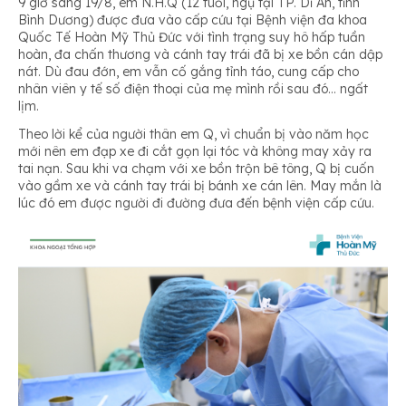
9 giờ sáng 19/8, em N.H.Q (12 tuổi, ngụ tại TP. Dĩ An, tỉnh
Bình Dương) được đưa vào cấp cứu tại Bệnh viện đa khoa
Quốc Tế Hoàn Mỹ Thủ Đức với tình trạng suy hô hấp tuần
hoàn, đa chấn thương và cánh tay trái đã bị xe bồn cán dập
nát. Dù đau đớn, em vẫn cố gắng tỉnh táo, cung cấp cho
nhân viên y tế số điện thoại của mẹ mình rồi sau đó… ngất
lịm.
Theo lời kể của người thân em Q, vì chuẩn bị vào năm học
mới nên em đạp xe đi cắt gọn lại tóc và không may xảy ra
tai nạn. Sau khi va chạm với xe bồn trộn bê tông, Q bị cuốn
vào gầm xe và cánh tay trái bị bánh xe cán lên. May mắn là
lúc đó em được người đi đường đưa đến bệnh viện cấp cứu.