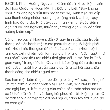
BSCKII. Phan Hoàng Nguyên – Giám đốc Y khoa, Bệnh viện
đa khoa Quốc Tế Hoàn Mỹ Thủ Đức cho biết:
“Đây không
phải là trường hợp đầu tiên mà trước đó, Bệnh viện đã cấp
cứu thành công nhiều trường hợp nặng nhờ kích hoạt quy
trình báo động đỏ. Nhờ vậy, các nhân viên y tế của Bệnh
viện đã có kinh nghiệm, thuần thục trong việc xử lý các tình
huống khẩn cấp”.
Cũng theo bác sĩ Nguyên, đối với quy trình cấp cứu truyền
thống, để tiến hành một cuộc phẫu thuật, người bệnh phải
mất khá nhiều thời gian để đi từ các bước như khám bệnh,
làm các xét nghiệm cận lâm sàng,… Trong khi “cứu người như
cứu hỏa”, việc tiêu tốn nhiều thời gian đôi khi sẽ làm lỡ “thời
gian vàng” trong điều trị. Quy trình báo động đỏ ra đời như
một bước ngoặt trong cấp cứu, giúp tăng cơ hội cứu chữa
thành công cho nhiều người bệnh.
Sau hơn một tuần được theo dõi tại phòng Hồi sức, nhờ sự nỗ
lực, tận tâm của nhân viên y tế Bệnh viện, đặc biệt là nhờ
vào nghị lực, sự kiên cường của chính bản thân mình mà cậu
bé 12 tuổi đã hồi tỉnh và đang hồi phục rất tốt. Hiện tại, em Q
đã tỉnh táo, giao tiếp tốt với mọi người, cánh tay trái cũng đã
có cảm giác.