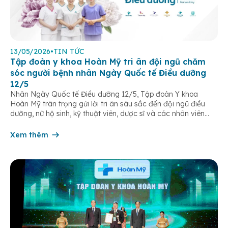
13/05/2026
•
TIN TỨC
Tập đoàn y khoa Hoàn Mỹ tri ân đội ngũ chăm
sóc người bệnh nhân Ngày Quốc tế Điều dưỡng
12/5
Nhân Ngày Quốc tế Điều dưỡng 12/5, Tập đoàn Y khoa
Hoàn Mỹ trân trọng gửi lời tri ân sâu sắc đến đội ngũ điều
dưỡng, nữ hộ sinh, kỹ thuật viên, dược sĩ và các nhân viên
chăm sóc người bệnh trên toàn hệ thống – những người luôn
âm thầm đồng hành trên […]
Xem thêm