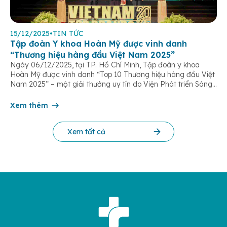
15/12/2025
•
TIN TỨC
Tập đoàn Y khoa Hoàn Mỹ được vinh danh
“Thương hiệu hàng đầu Việt Nam 2025”
Ngày 06/12/2025, tại TP. Hồ Chí Minh, Tập đoàn y khoa
Hoàn Mỹ được vinh danh “Top 10 Thương hiệu hàng đầu Việt
Nam 2025” – một giải thưởng uy tín do Viện Phát triển Sáng
chế và Đổi mới Công nghệ phối hợp với Trung tâm Nghiên
cứu Phát triển Doanh nghiệp Châu Á […]
Xem thêm
Xem tất cả