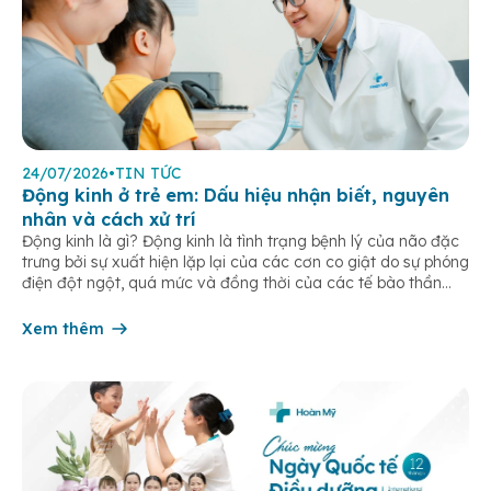
24/07/2026
•
TIN TỨC
Động kinh ở trẻ em: Dấu hiệu nhận biết, nguyên
nhân và cách xử trí
Động kinh là gì? Động kinh là tình trạng bệnh lý của não đặc
trưng bởi sự xuất hiện lặp lại của các cơn co giật do sự phóng
điện đột ngột, quá mức và đồng thời của các tế bào thần
kinh trong não. Những cơn này có thể gây ra rối loạn vận […]
Xem thêm