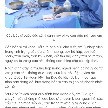
Các bác s
ĩ
b
ướ
c
đầ
u x
ử
lý cánh tay b
ị
xe cán d
ậ
p nát c
ủ
a em
Q
Các bác sĩ tại khoa Hồi sức cấp cứu cho biết, em Q nhập viện
trong tình trạng sốc đa chấn thương, suy hô hấp, suy tuần
hoàn, tràn dịch, tràn khí 2 bên, vết thương ở tay trái phức tạp,
nguy cơ tử vong cao nếu không can thiệp cấp cứu kịp thời.
Nhận định đây là trường hợp nặng, người bệnh có nguy cơ tử
vong cao nếu không được cấp cứu kịp thời, Bệnh viện đa
khoa Quốc Tế Hoàn Mỹ Thủ Đức đã lập tức kích hoạt quy
trình báo động đỏ, huy động bác sĩ can thiệp y tế nhanh nhất
có thể.
Sau 2 phút kích hoạt quy trình báo động đỏ, em Q được
chuyển vào phòng mổ, các bác sĩ chuyên khoa ngoại, hồi sức
cấp cứu có mặt đầy đủ, các trang thiết bị y tế cũng được
đưa vào phòng mổ, sẵn sàng cho việc vừa hồi sức vừa phẫu