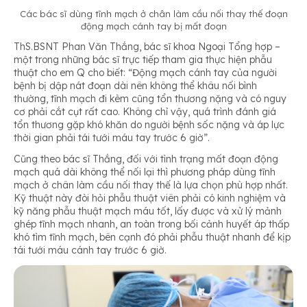
Các bác sĩ dùng tĩnh mạch ở chân làm cầu nối thay thế đoạn
động mạch cánh tay bị mất đoạn
ThS.BSNT Phan Văn Thắng, bác sĩ khoa Ngoại Tổng hợp –
một trong những bác sĩ trực tiếp tham gia thực hiện phẫu
thuật cho em Q cho biết: “
Động mạch cánh tay của người
bệnh bị dập nát đoạn dài nên không thể khâu nối bình
thường, tĩnh mạch đi kèm cũng tổn thương nặng và có nguy
cơ phải cắt cụt rất cao. Không chỉ vậy, quá trình đánh giá
tổn thương gặp khó khăn do người bệnh sốc nặng và áp lực
thời gian phải tái tưới máu tay trước 6 giờ”
.
Cũng theo bác sĩ Thắng, đối với tình trạng mất đoạn động
mạch quá dài không thể nối lại thì phương pháp dùng tĩnh
mạch ở chân làm cầu nối thay thế là lựa chọn phù hợp nhất.
Kỹ thuật này đòi hỏi phẫu thuật viên phải có kinh nghiệm và
kỹ năng phẫu thuật mạch máu tốt, lấy được và xử lý mảnh
ghép tĩnh mạch nhanh, an toàn trong bối cảnh huyết áp thấp
khó tìm tĩnh mạch, bên cạnh đó phải phẫu thuật nhanh để kịp
tái tưới máu cánh tay trước 6 giờ.