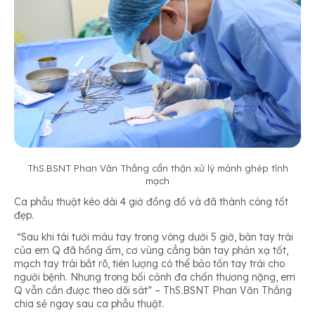
ThS.BSNT Phan V
ă
n Th
ắ
ng c
ẩ
n th
ậ
n x
ử
lý m
ả
nh ghép t
ĩ
nh
m
ạ
ch
Ca phẫu thuật kéo dài 4 giờ đồng đồ và đã thành công tốt
đẹp.
“Sau khi tái tưới máu tay trong vòng dưới 5 giờ, bàn tay trái
của em Q đã hồng ấm, cơ vùng cẳng bàn tay phản xạ tốt,
mạch tay trái bắt rõ, tiên lượng có thể bảo tồn tay trái cho
người bệnh. Nhưng trong bối cảnh đa chấn thương nặng, em
Q vẫn cần được theo dõi sát”
– ThS.BSNT Phan Văn Thắng
chia sẻ ngay sau ca phẫu thuật.