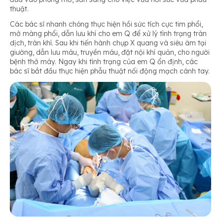
thuật.
Các bác sĩ nhanh chóng thực hiện hồi sức tích cực tim phổi,
mở màng phổi, dẫn lưu khí cho em Q để xử lý tình trạng tràn
dịch, tràn khí. Sau khi tiến hành chụp X quang và siêu âm tại
giường, dẫn lưu máu, truyền máu, đặt nội khí quản, cho người
bệnh thở máy. Ngay khi tình trạng của em Q ổn định, các
bác sĩ bắt đầu thực hiện phẫu thuật nối động mạch cánh tay.