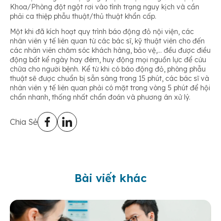
Khoa/Phòng đột ngột rơi vào tình trạng nguy kịch và cần
phải ca thiệp phẫu thuật/thủ thuật khẩn cấp.
Một khi đã kích hoạt quy trình báo động đỏ nội viện, các
nhân viên y tế liên quan từ các bác sĩ, kỹ thuật viên cho đến
các nhân viên chăm sóc khách hàng, bảo vệ,… đều được điều
động bất kể ngày hay đêm, huy động mọi nguồn lực để cứu
chữa cho người bệnh. Kể từ khi có báo động đỏ, phòng phẫu
thuật sẽ được chuẩn bị sẵn sàng trong 15 phút, các bác sĩ và
nhân viên y tế liên quan phải có mặt trong vòng 5 phút để hội
chẩn nhanh, thống nhất chẩn đoán và phương án xử lý.
Chia Sẻ
Bài viết khác