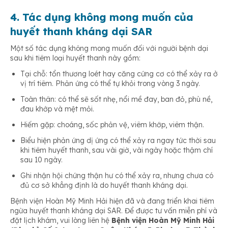
4. Tác dụng không mong muốn của
huyết thanh kháng dại SAR
Một số tác dụng không mong muốn đối với người bệnh dại
sau khi tiêm loại huyết thanh này gồm:
Tại chỗ: tổn thương loét hay căng cứng cơ có thể xảy ra ở
vị trí tiêm. Phản ứng có thể tự khỏi trong vòng 3 ngày.
Toàn thân: có thể sẽ sốt nhẹ, nổi mề đay, ban đỏ, phù nề,
đau khớp và mệt mỏi.
Hiếm gặp: choáng, sốc phản vệ, viêm khớp, viêm thận.
Biểu hiện phản ứng dị ứng có thể xảy ra ngay tức thời sau
khi tiêm huyết thanh, sau vài giờ, vài ngày hoặc thậm chí
sau 10 ngày.
Ghi nhận hội chứng thận hư có thể xảy ra, nhưng chưa có
đủ cơ sở khẳng định là do huyết thanh kháng dại.
Bệnh viện Hoàn Mỹ Minh Hải hiện đã và đang triển khai tiêm
ngừa huyết thanh kháng dại SAR. Để được tư vấn miễn phí và
đặt lịch khám, vui lòng liên hệ
Bệnh viện Hoàn Mỹ Minh Hải