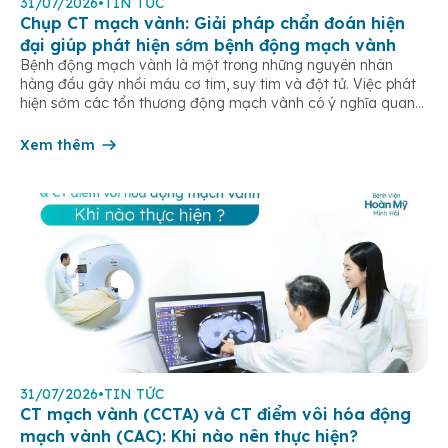
31/07/2026
•
TIN TỨC
Chụp CT mạch vành: Giải pháp chẩn đoán hiện
đại giúp phát hiện sớm bệnh động mạch vành
Bệnh động mạch vành là một trong những nguyên nhân
hàng đầu gây nhồi máu cơ tim, suy tim và đột tử. Việc phát
hiện sớm các tổn thương động mạch vành có ý nghĩa quan
trọng trong điều trị và phòng ngừa các biến chứng tim mạch
nguy hiểm. Hiện nay, chụp CT mạch […]
Xem thêm
31/07/2026
•
TIN TỨC
CT mạch vành (CCTA) và CT điểm vôi hóa động
mạch vành (CAC): Khi nào nên thực hiện?