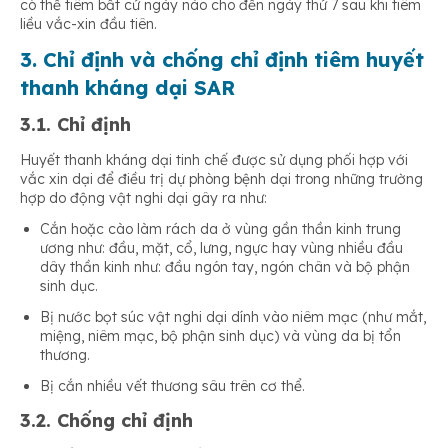
có thể tiêm bất cứ ngày nào cho đến ngày thứ 7 sau khi tiêm
liều vắc-xin đầu tiên.
3. Chỉ định và chống chỉ định tiêm huyết
thanh kháng dại SAR
3.1. Chỉ định
Huyết thanh kháng dại tinh chế được sử dụng phối hợp với
vắc xin dại để điều trị dự phòng bệnh dại trong những trường
hợp do động vật nghi dại gây ra như:
Cắn hoặc cào làm rách da ở vùng gần thần kinh trung
ương như: đầu, mặt, cổ, lưng, ngực hay vùng nhiều đầu
dây thần kinh như: đầu ngón tay, ngón chân và bộ phận
sinh dục.
Bị nước bọt súc vật nghi dại dính vào niêm mạc (như mắt,
miệng, niêm mạc, bộ phận sinh dục) và vùng da bị tổn
thương.
Bị cắn nhiều vết thương sâu trên cơ thể.
3.2. Chống chỉ định