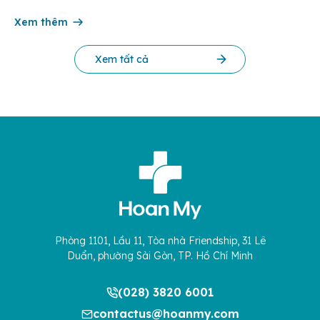
thành các vấn đề cơ xương khớp mạn tính, teo cơ hoặc biến
dạng khớp. Hãy để […]
Xem thêm
Xem tất cả
Phòng 1101, Lầu 11, Tòa nhà Friendship, 31 Lê
Duẩn, phường Sài Gòn, TP. Hồ Chí Minh
(028) 3820 6001
contactus@hoanmy.com