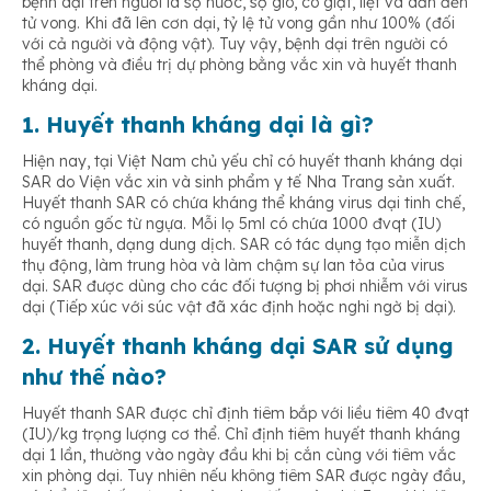
bệnh dại trên người là sợ nước, sợ gió, co giật, liệt và dẫn đến
tử vong. Khi đã lên cơn dại, tỷ lệ tử vong gần như 100% (đối
với cả người và động vật). Tuy vậy, bệnh dại trên người có
thể phòng và điều trị dự phòng bằng vắc xin và huyết thanh
kháng dại.
1. Huyết thanh kháng dại là gì?
Hiện nay, tại Việt Nam chủ yếu chỉ có huyết thanh kháng dại
SAR do Viện vắc xin và sinh phẩm y tế Nha Trang sản xuất.
Huyết thanh SAR có chứa kháng thể kháng virus dại tinh chế,
có nguồn gốc từ ngựa. Mỗi lọ 5ml có chứa 1000 đvqt (IU)
huyết thanh, dạng dung dịch. SAR có tác dụng tạo miễn dịch
thụ động, làm trung hòa và làm chậm sự lan tỏa của virus
dại. SAR được dùng cho các đối tượng bị phơi nhiễm với virus
dại (Tiếp xúc với súc vật đã xác định hoặc nghi ngờ bị dại).
2. Huyết thanh kháng dại SAR sử dụng
như thế nào?
Huyết thanh SAR được chỉ định tiêm bắp với liều tiêm 40 đvqt
(IU)/kg trọng lượng cơ thể. Chỉ định tiêm huyết thanh kháng
dại 1 lần, thường vào ngày đầu khi bị cắn cùng với tiêm vắc
xin phòng dại. Tuy nhiên nếu không tiêm SAR được ngày đầu,