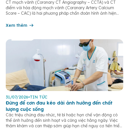
CT mạch vành (Coronary CT Angiography – CCTA) và CT
điểm vôi hóa động mạch vành (Coronary Artery Calcium
Score – CAC) là hai phương pháp chẩn đoán hình ảnh hiện
đại, giúp phát hiện sớm bệnh lý tim mạch, đặc biệt là bệnh
động mạch vành. Hai loại CT thường được sử dụng CT […]
Xem thêm
31/07/2026
•
TIN TỨC
Đừng để cơn đau kéo dài ảnh hưởng đến chất
lượng cuộc sống
Các triệu chứng đau nhức, tê bì hoặc hạn chế vận động có
thể ảnh hưởng đến sinh hoạt và công việc hằng ngày. Việc
thăm khám và can thiệp sớm giúp hạn chế nguy cơ tiến triển