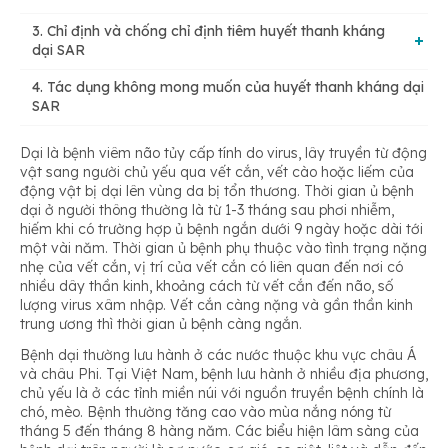
3. Chỉ định và chống chỉ định tiêm huyết thanh kháng
dại SAR
4. Tác dụng không mong muốn của huyết thanh kháng dại
3.1. Chỉ định
SAR
Dại là bệnh viêm não tủy cấp tính do virus, lây truyền từ động
3.2. Chống chỉ định
vật sang người chủ yếu qua vết cắn, vết cào hoặc liếm của
động vật bị dại lên vùng da bị tổn thương. Thời gian ủ bệnh
dại ở người thông thường là từ 1-3 tháng sau phơi nhiễm,
hiếm khi có trường hợp ủ bệnh ngắn dưới 9 ngày hoặc dài tới
một vài năm. Thời gian ủ bệnh phụ thuộc vào tình trạng nặng
nhẹ của vết cắn, vị trí của vết cắn có liên quan đến nơi có
nhiều dây thần kinh, khoảng cách từ vết cắn đến não, số
lượng virus xâm nhập. Vết cắn càng nặng và gần thần kinh
trung ương thì thời gian ủ bệnh càng ngắn.
Bệnh dại thường lưu hành ở các nước thuộc khu vực châu Á
và châu Phi. Tại Việt Nam, bệnh lưu hành ở nhiều địa phương,
chủ yếu là ở các tỉnh miền núi với nguồn truyền bệnh chính là
chó, mèo. Bệnh thường tăng cao vào mùa nắng nóng từ
tháng 5 đến tháng 8 hàng năm. Các biểu hiện lâm sàng của