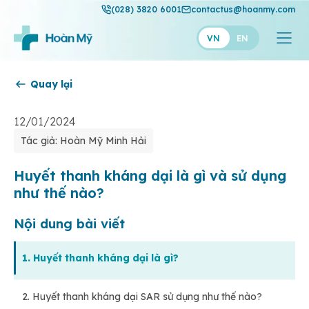
(028) 3820 6001
contactus@hoanmy.com
VN
EN
Quay lại
Hoàn Mỹ
Hoàn Mỹ Gold
12/01/2024
Tác giả: Hoàn Mỹ Minh Hải
Hạnh Phúc
Thuận Mỹ
Huyết thanh kháng dại là gì và sử dụng
như thế nào?
Nội dung bài viết
1. Huyết thanh kháng dại là gì?
2. Huyết thanh kháng dại SAR sử dụng như thế nào?