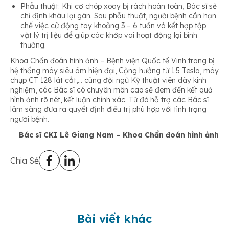
Phẫu thuật: Khi cơ chóp xoay bị rách hoàn toàn, Bác sĩ sẽ
chỉ định khâu lại gân. Sau phẫu thuật, người bệnh cần hạn
chế việc cử động tay khoảng 3 – 6 tuần và kết hợp tập
vật lý trị liệu để giúp các khớp vai hoạt động lại bình
thường.
Khoa Chẩn đoán hình ảnh – Bệnh viện Quốc tế Vinh trang bị
hệ thống máy siêu âm hiện đại, Cộng hưởng từ 1.5 Tesla, máy
chụp CT 128 lát cắt,… cùng đội ngũ Kỹ thuật viên dày kinh
nghiệm, các Bác sĩ có chuyên môn cao sẽ đem đến kết quả
hình ảnh rõ nét, kết luận chính xác. Từ đó hỗ trợ các Bác sĩ
lâm sàng đưa ra quyết định điều trị phù hợp với tình trạng
người bệnh.
Bác sĩ CKI Lê Giang Nam – Khoa Chẩn đoán hình ảnh
Chia Sẻ
Bài viết khác