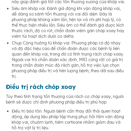
này giúp đánh giá tốt các tổn thương xương của khớp vai.
Siêu âm khớp vai: Đánh giá động khi vận động khớp vai,
dễ dàng so sánh tổn thương với vai đối diện. Đây là
phương pháp không xâm lấn, tiện lợi và chi phí hợp lý, có
thể thực hiện nhiều lần. Siêu âm có thể đánh giá được kích
thước rách, độ co rút, chẩn đoán viêm gân chóp xoay hay
viêm túi hoạt dịch dưới cơ delta.
Chụp Cộng hưởng từ khớp vai: Phương pháp có độ nhạy
và độ đặc hiệu cao để chẩn đoán được các bệnh lý liên
quan đến khớp vai, trong đó có tình trạng rách chóp xoay.
Ngoài vai trò chẩn đoán xác định, MRI cũng rất có giá trị
trong chẩn đoán mức độ rách gân, hỗ trợ việc lựa chọn
phương pháp điều trị và tiên lượng bệnh, theo dõi sau điều
trị.
Điều trị rách chóp xoay
Tùy theo tình trạng tổn thương của rách cơ chóp xoay, người
bệnh sẽ được chỉ định phương pháp điều trị phù hợp:
Điều trị bảo tồn: Người bệnh cần thay đổi thói quen hoạt
động, áp dụng liệu pháp tập trung phục hồi tầm vận động
khớp vai, chườm lạnh, tiêm cortisone nhằm giảm đau và
hỗ trợ vật lý trị liệu.