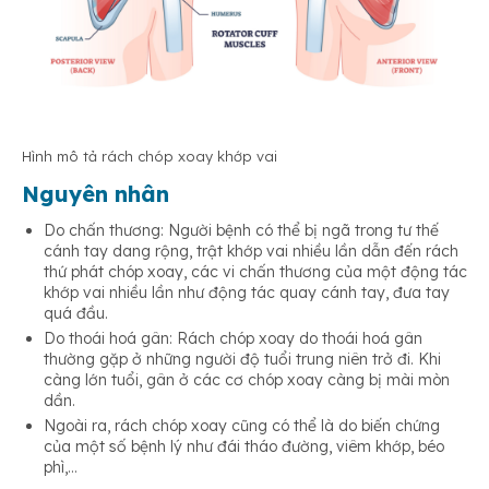
Hình mô tả rách chóp xoay khớp vai
Nguyên nhân
Do chấn thương: Người bệnh có thể bị ngã trong tư thế
cánh tay dang rộng, trật khớp vai nhiều lần dẫn đến rách
thứ phát chóp xoay, các vi chấn thương của một động tác
khớp vai nhiều lần như động tác quay cánh tay, đưa tay
quá đầu.
Do thoái hoá gân: Rách chóp xoay do thoái hoá gân
thường gặp ở những người độ tuổi trung niên trở đi. Khi
càng lớn tuổi, gân ở các cơ chóp xoay càng bị mài mòn
dần.
Ngoài ra, rách chóp xoay cũng có thể là do biến chứng
của một số bệnh lý như đái tháo đường, viêm khớp, béo
phì,…