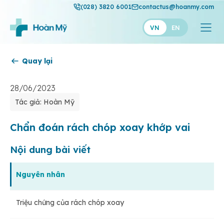
(028) 3820 6001
contactus@hoanmy.com
VN
EN
Quay lại
Hoàn Mỹ
Hoàn Mỹ Gold
28/06/2023
Tác giả: Hoàn Mỹ
Hạnh Phúc
Thuận Mỹ
Chẩn đoán rách chóp xoay khớp vai
Nội dung bài viết
Nguyên nhân
Triệu chứng của rách chóp xoay