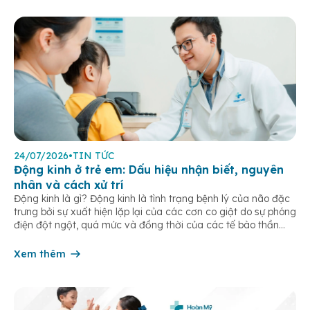
24/07/2026
•
TIN TỨC
Động kinh ở trẻ em: Dấu hiệu nhận biết, nguyên
nhân và cách xử trí
Động kinh là gì? Động kinh là tình trạng bệnh lý của não đặc
trưng bởi sự xuất hiện lặp lại của các cơn co giật do sự phóng
điện đột ngột, quá mức và đồng thời của các tế bào thần
kinh trong não. Những cơn này có thể gây ra rối loạn vận […]
Xem thêm