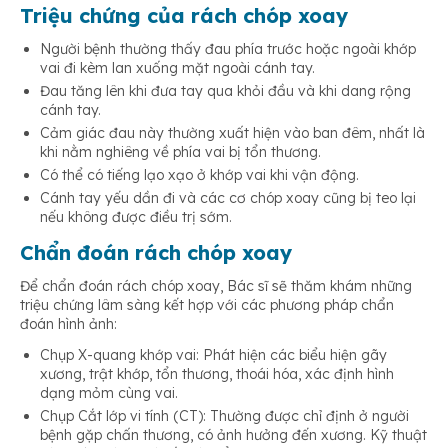
Triệu chứng của rách chóp xoay
Người bệnh thường thấy đau phía trước hoặc ngoài khớp
vai đi kèm lan xuống mặt ngoài cánh tay.
Đau tăng lên khi đưa tay qua khỏi đầu và khi dang rộng
cánh tay.
Cảm giác đau này thường xuất hiện vào ban đêm, nhất là
khi nằm nghiêng về phía vai bị tổn thương.
Có thể có tiếng lạo xạo ở khớp vai khi vận động.
Cánh tay yếu dần đi và các cơ chóp xoay cũng bị teo lại
nếu không được điều trị sớm.
Chẩn đoán rách chóp xoay
Để chẩn đoán rách chóp xoay, Bác sĩ sẽ thăm khám những
triệu chứng lâm sàng kết hợp với các phương pháp chẩn
đoán hình ảnh:
Chụp X-quang khớp vai: Phát hiện các biểu hiện gãy
xương, trật khớp, tổn thương, thoái hóa, xác định hình
dạng mỏm cùng vai.
Chụp Cắt lớp vi tính (CT): Thường được chỉ định ở người
bệnh gặp chấn thương, có ảnh hưởng đến xương. Kỹ thuật