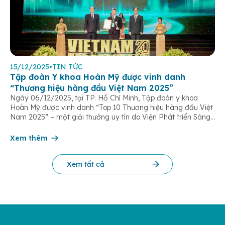
15/12/2025
•
TIN TỨC
Tập đoàn Y khoa Hoàn Mỹ được vinh danh
“Thương hiệu hàng đầu Việt Nam 2025”
Ngày 06/12/2025, tại TP. Hồ Chí Minh, Tập đoàn y khoa
Hoàn Mỹ được vinh danh “Top 10 Thương hiệu hàng đầu Việt
Nam 2025” – một giải thưởng uy tín do Viện Phát triển Sáng
chế và Đổi mới Công nghệ phối hợp với Trung tâm Nghiên
cứu Phát triển Doanh nghiệp Châu Á […]
Xem thêm
Xem tất cả