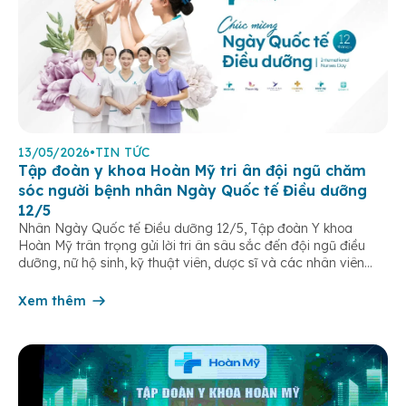
13/05/2026
•
TIN TỨC
Tập đoàn y khoa Hoàn Mỹ tri ân đội ngũ chăm
sóc người bệnh nhân Ngày Quốc tế Điều dưỡng
12/5
Nhân Ngày Quốc tế Điều dưỡng 12/5, Tập đoàn Y khoa
Hoàn Mỹ trân trọng gửi lời tri ân sâu sắc đến đội ngũ điều
dưỡng, nữ hộ sinh, kỹ thuật viên, dược sĩ và các nhân viên
chăm sóc người bệnh trên toàn hệ thống – những người luôn
âm thầm đồng hành trên […]
Xem thêm