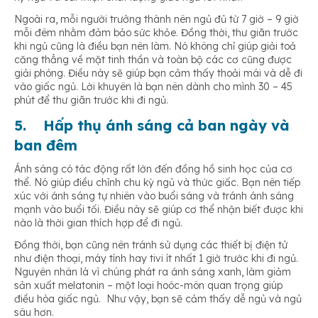
Ngoài ra, mỗi người trưởng thành nên ngủ đủ từ 7 giờ – 9 giờ
mỗi đêm nhằm đảm bảo sức khỏe. Đồng thời, thư giãn trước
khi ngủ cũng là điều bạn nên làm. Nó không chỉ giúp giải toả
căng thẳng về mặt tinh thần và toàn bộ các cơ cũng được
giải phóng. Điều này sẽ giúp bạn cảm thấy thoải mái và dễ đi
vào giấc ngủ. Lời khuyên là bạn nên dành cho mình 30 – 45
phút để thư giãn trước khi đi ngủ.
5.
Hấp thụ ánh sáng cả ban ngày và
ban đêm
Ánh sáng có tác động rất lớn đến đồng hồ sinh học của cơ
thể. Nó giúp điều chỉnh chu kỳ ngủ và thức giấc. Bạn nên tiếp
xúc với ánh sáng tự nhiên vào buổi sáng và tránh ánh sáng
mạnh vào buổi tối. Điều này sẽ giúp cơ thể nhận biết được khi
nào là thời gian thích hợp để đi ngủ.
Đồng thời, bạn cũng nên tránh sử dụng các thiết bị điện tử
như điện thoại, máy tính hay tivi ít nhất 1 giờ trước khi đi ngủ.
Nguyên nhân là vì chúng phát ra ánh sáng xanh, làm giảm
sản xuất melatonin – một loại hoóc-môn quan trọng giúp
điều hòa giấc ngủ. Như vậy, bạn sẽ cảm thấy dễ ngủ và ngủ
sâu hơn.