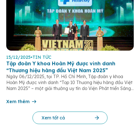
15/12/2025
•
TIN TỨC
Tập đoàn Y khoa Hoàn Mỹ được vinh danh
“Thương hiệu hàng đầu Việt Nam 2025”
Ngày 06/12/2025, tại TP. Hồ Chí Minh, Tập đoàn y khoa
Hoàn Mỹ được vinh danh “Top 10 Thương hiệu hàng đầu Việt
Nam 2025” – một giải thưởng uy tín do Viện Phát triển Sáng
chế và Đổi mới Công nghệ phối hợp với Trung tâm Nghiên
cứu Phát triển Doanh nghiệp Châu Á […]
Xem thêm
Xem tất cả