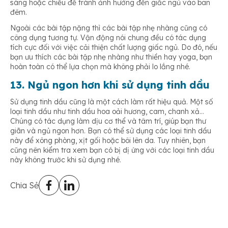
sáng hoặc chiều để tránh ảnh hưởng đến giấc ngủ vào ban
đêm.
Ngoài các bài tập nặng thì các bài tập nhẹ nhàng cũng có
công dụng tương tự. Vận động nói chung đều có tác dụng
tích cực đối với việc cải thiện chất lượng giấc ngủ. Do đó, nếu
bạn ưu thích các bài tập nhẹ nhàng như thiền hay yoga, bạn
hoàn toàn có thể lựa chọn mà không phải lo lắng nhé.
13. Ngủ ngon hơn khi sử dụng tinh dầu
Sử dụng tinh dầu cũng là một cách làm rất hiệu quả. Một số
loại tinh dầu như tinh dầu hoa oải hương, cam, chanh xả…
Chúng có tác dụng làm dịu cơ thể và tâm trí, giúp bạn thư
giãn và ngủ ngon hơn. Bạn có thể sử dụng các loại tinh dầu
này để xông phòng, xịt gối hoặc bôi lên da. Tuy nhiên, bạn
cũng nên kiểm tra xem bạn có bị dị ứng với các loại tinh dầu
này không trước khi sử dụng nhé.
Chia Sẻ