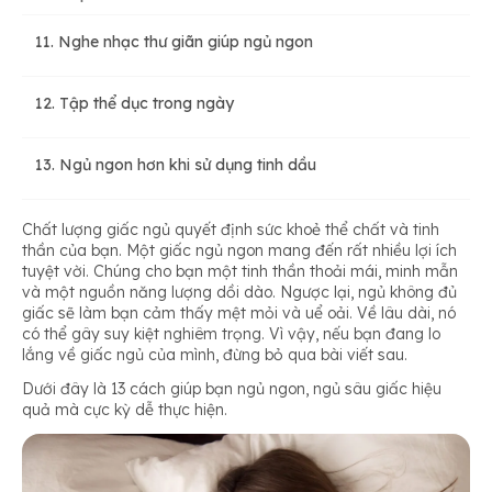
11. Nghe nhạc thư giãn giúp ngủ ngon
12. Tập thể dục trong ngày
13. Ngủ ngon hơn khi sử dụng tinh dầu
Chất lượng giấc ngủ quyết định sức khoẻ thể chất và tinh
thần của bạn. Một giấc ngủ ngon mang đến rất nhiều lợi ích
tuyệt vời. Chúng cho bạn một tinh thần thoải mái, minh mẫn
và một nguồn năng lượng dồi dào. Ngược lại, ngủ không đủ
giấc sẽ làm bạn cảm thấy mệt mỏi và uể oải. Về lâu dài, nó
có thể gây suy kiệt nghiêm trọng. Vì vậy, nếu bạn đang lo
lắng về giấc ngủ của mình, đừng bỏ qua bài viết sau.
Dưới đây là 13 cách giúp bạn ngủ ngon, ngủ sâu giấc hiệu
quả mà cực kỳ dễ thực hiện.