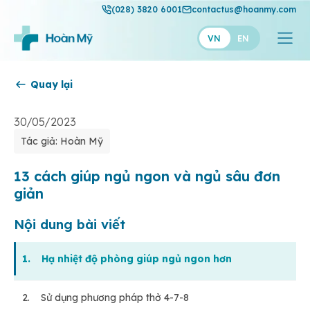
(028) 3820 6001
contactus@hoanmy.com
VN
EN
Quay lại
Hoàn Mỹ
Hoàn Mỹ Gold
30/05/2023
Tác giả: Hoàn Mỹ
Hạnh Phúc
Thuận Mỹ
13 cách giúp ngủ ngon và ngủ sâu đơn
giản
Nội dung bài viết
1. Hạ nhiệt độ phòng giúp ngủ ngon hơn
2. Sử dụng phương pháp thở 4-7-8