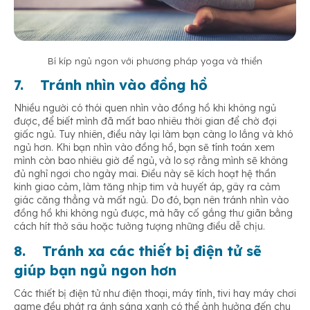
Bí kíp ngủ ngon
với phương pháp yoga và thiền
7. Tránh nhìn vào đồng hồ
Nhiều người có thói quen nhìn vào đồng hồ khi không ngủ
được, để biết mình đã mất bao nhiêu thời gian để chờ đợi
giấc ngủ. Tuy nhiên, điều này lại làm bạn càng lo lắng và khó
ngủ hơn. Khi bạn nhìn vào đồng hồ, bạn sẽ tính toán xem
mình còn bao nhiêu giờ để ngủ, và lo sợ rằng mình sẽ không
đủ nghỉ ngơi cho ngày mai. Điều này sẽ kích hoạt hệ thần
kinh giao cảm, làm tăng nhịp tim và huyết áp, gây ra cảm
giác căng thẳng và mất ngủ. Do đó, bạn nên tránh nhìn vào
đồng hồ khi không ngủ được, mà hãy cố gắng thư giãn bằng
cách hít thở sâu hoặc tưởng tượng những điều dễ chịu.
8. Tránh xa các thiết bị điện tử sẽ
giúp bạn ngủ ngon hơn
Các thiết bị điện tử như điện thoại, máy tính, tivi hay máy chơi
game đều phát ra ánh sáng xanh có thể ảnh hưởng đến chu