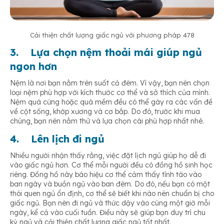
Cải thiện chất lượng giấc ngủ với phương pháp 478
3. Lựa chọn nệm thoải mái giúp ngủ
ngon hơn
Nệm là nơi bạn nằm trên suốt cả đêm. Vì vậy, bạn nên chọn
loại nệm phù hợp với kích thước cơ thể và sở thích của mình.
Nệm quá cứng hoặc quá mềm đều có thể gây ra các vấn đề
về cột sống, khớp xương và cơ bắp. Do đó, trước khi mua
chúng, bạn nên nằm thử và lựa chọn cái phù hợp nhất nhé.
4.
Lên lịch đi ngủ
Nhiều người nhận thấy rằng, việc đặt lịch ngủ giúp họ dễ đi
vào giấc ngủ hơn. Cơ thể mỗi người đều có đồng hồ sinh học
riêng. Đồng hồ này báo hiệu cơ thể cảm thấy tỉnh táo vào
ban ngày và buồn ngủ vào ban đêm. Do đó, nếu bạn có một
thói quen ngủ ổn định, cơ thể sẽ biết khi nào nên chuẩn bị cho
giấc ngủ. Bạn nên đi ngủ và thức dậy vào cùng một giờ mỗi
ngày, kể cả vào cuối tuần. Điều này sẽ giúp bạn duy trì chu
kỳ ngủ và cải thiện chất lượng giấc ngủ tốt nhất.