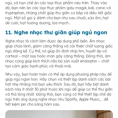
ngủ, và hạn chế ăn các loại thực phẩm nêu trên. Thay vào
đó, bạn nên ăn các loại thực phẩm giàu magiê, kali, canxi và
tryptophan, những chất giúp thư giãn cơ bắp và điều tiết giấc
ngủ. Một số gợi ý dành cho bạn như sau chuối, sữa ấm, hạt
dẻ cười, hạt hướng dương, lúa mạch…
11. Nghe nhạc thư giãn giúp ngủ ngon
Nghe nhạc là cách làm được áp dụng phổ biến. Ấm nhạc
giúp chữa lành, giảm căng thẳng và cải thiện chất lượng giấc
ngủ đáng kể. Cụ thể, nó giúp ổn định nhịp tim, huyết áp và
cortisol – một loại hoóc-môn gây căng thẳng. Đồng thời, âm
nhạc cũng giúp kích thích não bộ sản xuất endorphin – chất
tạo cảm giác hạnh phúc và thoải mái.
Như vậy, bạn hoàn toàn có thể áp dụng phương pháp này để
giúp ngủ ngon hơn. Hãy chọn và thiết lập danh sách các bài
hát nhẹ nhàng mà bạn yêu thích. Sau đó, bạn hãy bật danh
sách này ít nhất 30 phút trước khi ngủ đễ giúp cơ thể thư giãn
và thả lỏng nhất. Đồng thời, bạn cũng có thể thiết lập chế độ
ngủ trên ứng dụng nghe nhạc như Spotify, Apple Music,… để
tiết kiệm pin cho sáng hôm sau.