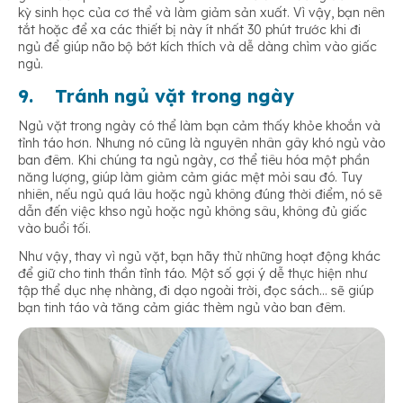
kỳ sinh học của cơ thể và làm giảm sản xuất. Vì vậy, bạn nên
tắt hoặc để xa các thiết bị này ít nhất 30 phút trước khi đi
ngủ để giúp não bộ bớt kích thích và dễ dàng chìm vào giấc
ngủ.
9.
Tránh ngủ vặt trong ngày
Ngủ vặt trong ngày có thể làm bạn cảm thấy khỏe khoắn và
tỉnh táo hơn. Nhưng nó cũng là nguyên nhân gây khó ngủ vào
ban đêm. Khi chúng ta ngủ ngày, cơ thể tiêu hóa một phần
năng lượng, giúp làm giảm cảm giác mệt mỏi sau đó. Tuy
nhiên, nếu ngủ quá lâu hoặc ngủ không đúng thời điểm, nó sẽ
dẫn đến việc khso ngủ hoặc ngủ không sâu, không đủ giấc
vào buổi tối.
Như vậy, thay vì ngủ vặt, bạn hãy thử những hoạt động khác
để giữ cho tinh thần tỉnh táo. Một số gợi ý dễ thực hiện như
tập thể dục nhẹ nhàng, đi dạo ngoài trời, đọc sách… sẽ giúp
bạn tinh táo và tăng cảm giác thèm ngủ vào ban đêm.