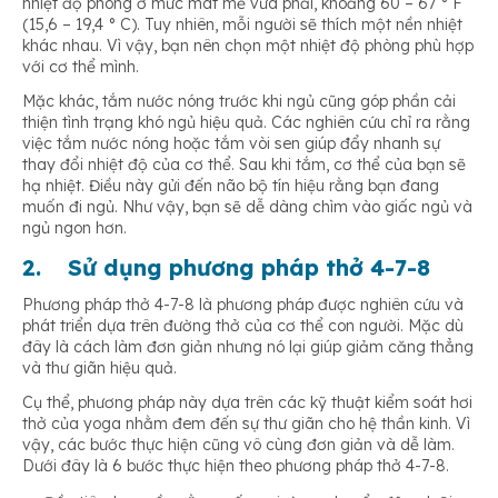
nhiệt độ phòng ở mức mát mẻ vừa phải, khoảng 60 – 67 ° F
(15,6 – 19,4 ° C). Tuy nhiên, mỗi người sẽ thích một nền nhiệt
khác nhau. Vì vậy, bạn nên chọn một nhiệt độ phòng phù hợp
với cơ thể mình.
Mặc khác, tắm nước nóng trước khi ngủ cũng góp phần cải
thiện tình trạng khó ngủ hiệu quả. Các nghiên cứu chỉ ra rằng
việc tắm nước nóng hoặc tắm vòi sen giúp đẩy nhanh sự
thay đổi nhiệt độ của cơ thể. Sau khi tắm, cơ thể của bạn sẽ
hạ nhiệt. Điều này gửi đến não bộ tín hiệu rằng bạn đang
muốn đi ngủ. Như vậy, bạn sẽ dễ dàng chìm vào giấc ngủ và
ngủ ngon hơn.
2.
Sử dụng phương pháp thở 4-7-8
Phương pháp thở 4-7-8 là phương pháp được nghiên cứu và
phát triển dựa trên đường thở của cơ thể con người. Mặc dù
đây là cách làm đơn giản nhưng nó lại giúp giảm căng thẳng
và thư giãn hiệu quả.
Cụ thể, phương pháp này dựa trên các kỹ thuật kiểm soát hơi
thở của yoga nhằm đem đến sự thư giãn cho hệ thần kinh. Vì
vậy, các bước thực hiện cũng vô cùng đơn giản và dễ làm.
Dưới đây là 6 bước thực hiện theo phương pháp thở 4-7-8.