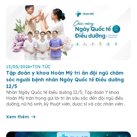
13/05/2026
•
TIN TỨC
Tập đoàn y khoa Hoàn Mỹ tri ân đội ngũ chăm
sóc người bệnh nhân Ngày Quốc tế Điều dưỡng
12/5
Nhân Ngày Quốc tế Điều dưỡng 12/5, Tập đoàn Y khoa
Hoàn Mỹ trân trọng gửi lời tri ân sâu sắc đến đội ngũ điều
dưỡng, nữ hộ sinh, kỹ thuật viên, dược sĩ và các nhân viên
chăm sóc người bệnh trên toàn hệ thống – những người luôn
âm thầm đồng hành trên […]
Xem thêm