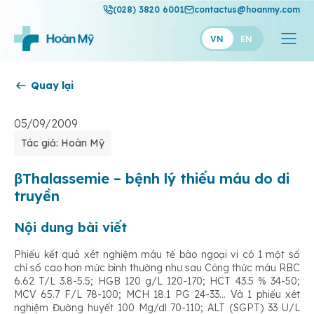
(028) 3820 6001
contactus@hoanmy.com
VN
EN
Quay lại
Hoàn Mỹ
Hoàn Mỹ Gold
05/09/2009
Tác giả: Hoàn Mỹ
Hạnh Phúc
Thuận Mỹ
βThalassemie – bệnh lý thiếu máu do di
truyền
Nội dung bài viết
Phiếu kết quả xét nghiệm máu tế bào ngoại vi có 1 một số
chỉ số cao hơn mức bình thường như sau Công thức máu RBC
6.62 T/L 3.8-5.5; HGB 120 g/L 120-170; HCT 43.5 % 34-50;
MCV 65.7 F/L 78-100; MCH 18.1 PG 24-33… Và 1 phiếu xét
nghiệm Đường huyết 100 Mg/dl 70-110; ALT (SGPT) 33 U/L