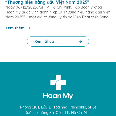
“Thương hiệu hàng đầu Việt Nam 2025”
Ngày 06/12/2025, tại TP. Hồ Chí Minh, Tập đoàn y khoa
Hoàn Mỹ được vinh danh “Top 10 Thương hiệu hàng đầu Việt
Nam 2025” – một giải thưởng uy tín do Viện Phát triển Sáng
chế và Đổi mới Công nghệ phối hợp với Trung tâm Nghiên
cứu Phát triển Doanh nghiệp Châu Á […]
Xem thêm
Xem tất cả
Phòng 1101, Lầu 11, Tòa nhà Friendship, 31 Lê
Duẩn, phường Sài Gòn, TP. Hồ Chí Minh