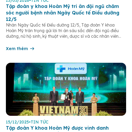
13/05/2026
•
TIN TỨC
Tập đoàn y khoa Hoàn Mỹ tri ân đội ngũ chăm
sóc người bệnh nhân Ngày Quốc tế Điều dưỡng
12/5
Nhân Ngày Quốc tế Điều dưỡng 12/5, Tập đoàn Y khoa
Hoàn Mỹ trân trọng gửi lời tri ân sâu sắc đến đội ngũ điều
dưỡng, nữ hộ sinh, kỹ thuật viên, dược sĩ và các nhân viên
chăm sóc người bệnh trên toàn hệ thống – những người luôn
âm thầm đồng hành trên […]
Xem thêm
15/12/2025
•
TIN TỨC
Tập đoàn Y khoa Hoàn Mỹ được vinh danh