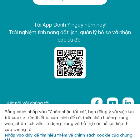
Tải App Danh Y ngay hôm nay!
Trải nghiệm tính năng đặt lịch, quản lý hồ sơ và nhận
các ưu đãi.
Kết nối với chúng tôi
Bằng cách nhấp vào "Chấp nhận tất cả", bạn đồng ý với việc lưu
trữ cookie trên thiết bị của mình để cải thiện điều hướng trang
Copyright 2026 © Hoan My Corporation
Chính sách bảo mật
web, phân tích việc sử dụng trang và hỗ trợ các nỗ lực tiếp thị
của chúng tôi.
Nhấp vào đây để tìm hiểu thêm về chính sách cookie của chúng