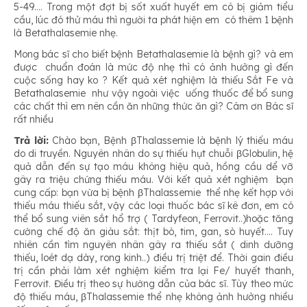
5-49…. Trong một đợt bị sốt xuất huyết em có bị giảm tiểu
cầu, lúc đó thử máu thì người ta phát hiện em có thêm 1 bệnh
là Betathalasemie nhẹ.
Mong bác sĩ cho biết bệnh Betathalasemie là bệnh gì? và em
được chuẩn đoán là mức độ nhẹ thì có ảnh hưởng gì đến
cuộc sống hay ko ? Kết quả xét nghiệm là thiếu Sắt Fe và
Betathalasemie như vậy ngoài việc uống thuốc để bổ sung
các chất thì em nên cần ăn những thức ăn gì? Cám ơn Bác sĩ
rất nhiều
Trả lời:
Chào bạn, Bệnh βThalassemie là bệnh lý thiếu máu
do di truyền. Nguyên nhân do sự thiếu hụt chuỗi βGlobulin, hệ
quả dẫn đến sự tạo máu không hiệu quả, hồng cầu dể vỡ
gây ra triệu chứng thiếu máu. Với kết quả xét nghiệm bạn
cung cấp: bạn vừa bị bệnh βThalassemie thể nhẹ kết hợp với
thiếu máu thiếu sắt, vậy các loại thuốc bác sĩ kê đơn, em có
thể bổ sung viên sắt hổ trợ ( Tardyfeon, Ferrovit..)hoặc tăng
cường chế độ ăn giàu sắt: thịt bò, tim, gan, sò huyết…. Tuy
nhiên cần tìm nguyên nhân gây ra thiếu sắt ( dinh dưỡng
thiếu, loét dạ dày, rong kinh..) điều trị triệt để. Thời gain điều
trị cần phải làm xét nghiệm kiểm tra lại Fe/ huyết thanh,
Ferrovit. Điều trị theo sự hướng dẫn của bác sĩ. Tùy theo mức
độ thiếu máu, βThalassemie thể nhẹ không ảnh hưởng nhiều