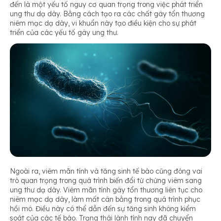
đến là một yếu tố nguy cơ quan trọng trong việc phát triển
ung thư dạ dày. Bằng cách tạo ra các chất gây tổn thương
niêm mạc dạ dày, vi khuẩn này tạo điều kiện cho sự phát
triển của các yếu tố gây ung thư.
Ngoài ra, viêm mãn tính và tăng sinh tế bào cũng đóng vai
trò quan trọng trong quá trình biến đổi từ chứng viêm sang
ung thư dạ dày. Viêm mãn tính gây tổn thương liên tục cho
niêm mạc dạ dày, làm mất cân bằng trong quá trình phục
hồi mô. Điều này có thể dẫn đến sự tăng sinh không kiểm
soát của các tế bào. Trạng thái lành tính nay đã chuyển