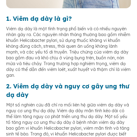
1. Viêm dạ dày là gì?
Viêm dạ dày là một tình trạng phổ biến và có nhiều nguyên
nhân gây ra. Các nguyên nhân thông thường bao gồm nhiễm
khuẩn Helicobacter pylori, sử dụng thuốc kháng vi khuẩn
không đúng cách, stress, thói quen ăn uống không lành
mạnh, và các yếu tố di truyền. Triệu chứng của viêm dạ dày
bao gồm đau và khó chịu ở vùng bụng trên, buồn nôn, nôn
mửa và tiêu chảy. Trong trường hợp nghiêm trọng, viêm dạ
dày có thể dẫn đến viêm loét, xuất huyết và thậm chí là viêm
gan.
2. Viêm dạ dày và nguy cơ gây ung thư
dạ dày
Một số nghiên cứu đã chỉ ra mối liên hệ giữa viêm dạ dày và
nguy cơ ung thư dạ dày. Viêm dạ dày mãn tính kéo dài có
thể làm tăng nguy cơ phát triển ung thư dạ dày. Một số yếu
tố tăng nguy cơ ung thư dạ dày ở bệnh nhân viêm dạ dày
bao gồm vi khuẩn Helicobacter pylori, viêm mãn tính và tăng
sinh tế bào. Trong đó, vi khuẩn Helicobacter pylori được biết