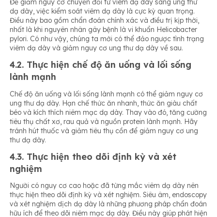
Để giảm nguy cơ chuyển đổi từ viêm dạ dày sang ung thư
dạ dày, việc kiểm soát viêm dạ dày là cực kỳ quan trọng.
Điều này bao gồm chẩn đoán chính xác và điều trị kịp thời,
nhất là khi nguyên nhân gây bệnh là vi khuẩn Helicobacter
pylori. Có như vậy, chúng ta mới có thể đảo ngược tình trạng
viêm dạ dày và giảm nguy cơ ung thư dạ dày về sau.
4.2. Thực hiện chế độ ăn uống và lối sống
lành mạnh
Chế độ ăn uống và lối sống lành mạnh có thể giảm nguy cơ
ung thư dạ dày. Hạn chế thức ăn nhanh, thức ăn giàu chất
béo và kích thích niêm mạc dạ dày. Thay vào đó, tăng cường
tiêu thụ chất xơ, rau quả và nguồn protein lành mạnh. Hãy
tránh hút thuốc và giảm tiêu thụ cồn để giảm nguy cơ ung
thư dạ dày.
4.3. Thực hiện theo dõi định kỳ và xét
nghiệm
Người có nguy cơ cao hoặc đã từng mắc viêm dạ dày nên
thực hiện theo dõi định kỳ và xét nghiệm. Siêu âm, endoscopy
và xét nghiệm dịch dạ dày là những phương pháp chẩn đoán
hữu ích để theo dõi niêm mạc dạ dày. Điều này giúp phát hiện