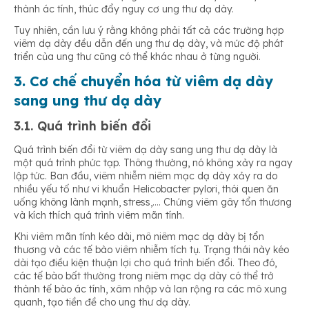
thành ác tính, thúc đẩy nguy cơ ung thư dạ dày.
Tuy nhiên, cần lưu ý rằng không phải tất cả các trường hợp
viêm dạ dày đều dẫn đến ung thư dạ dày, và mức độ phát
triển của ung thư cũng có thể khác nhau ở từng người.
3. Cơ chế chuyển hóa từ viêm dạ dày
sang ung thư dạ dày
3.1. Quá trình biến đổi
Quá trình biến đổi từ viêm dạ dày sang ung thư dạ dày là
một quá trình phức tạp. Thông thường, nó không xảy ra ngay
lập tức. Ban đầu, viêm nhiễm niêm mạc dạ dày xảy ra do
nhiều yếu tố như vi khuẩn Helicobacter pylori, thói quen ăn
uống không lành mạnh, stress,…. Chứng viêm gây tổn thương
và kích thích quá trình viêm mãn tính.
Khi viêm mãn tính kéo dài, mô niêm mạc dạ dày bị tổn
thương và các tế bào viêm nhiễm tích tụ. Trạng thái này kéo
dài tạo điều kiện thuận lợi cho quá trình biến đổi. Theo đó,
các tế bào bất thường trong niêm mạc dạ dày có thể trở
thành tế bào ác tính, xâm nhập và lan rộng ra các mô xung
quanh, tạo tiền đề cho ung thư dạ dày.