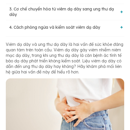
3. Cơ chế chuyển hóa từ viêm dạ dày sang ung thư dạ
dày
4. Cách phòng ngừa và kiểm soát viêm dạ dày
3.1. Quá trình biến đổi
4.1. Kiểm soát viêm dạ dày
Viêm dạ dày và ung thư dạ dày là hai vấn đề sức khỏe đáng
3.2. Các yếu tố ảnh hưởng đến quá trình biến đổi
quan tâm trên toàn cầu. Viêm dạ dày gây viêm nhiễm niêm
mạc dạ dày, trong khi ung thư dạ dày là căn bệnh ác tính tế
bào dạ dày phát triển không kiểm soát. Liệu viêm dạ dày có
4.2. Thực hiện chế độ ăn uống và lối sống lành mạnh
dẫn đến ung thư dạ dày hay không? Hãy khám phá mối liên
hệ giữa hai vấn đề này để hiểu rõ hơn.
4.3. Thực hiện theo dõi định kỳ và xét nghiệm
4.4. Tiêm ngừa phòng ung thư dạ dày