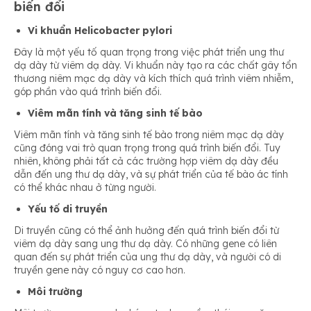
biến đổi
Vi khuẩn Helicobacter pylori
Đây là một yếu tố quan trọng trong việc phát triển ung thư
dạ dày từ viêm dạ dày. Vi khuẩn này tạo ra các chất gây tổn
thương niêm mạc dạ dày và kích thích quá trình viêm nhiễm,
góp phần vào quá trình biến đổi.
Viêm mãn tính và tăng sinh tế bào
Viêm mãn tính và tăng sinh tế bào trong niêm mạc dạ dày
cũng đóng vai trò quan trọng trong quá trình biến đổi. Tuy
nhiên, không phải tất cả các trường hợp viêm dạ dày đều
dẫn đến ung thư dạ dày, và sự phát triển của tế bào ác tính
có thể khác nhau ở từng người.
Yếu tố di truyền
Di truyền cũng có thể ảnh hưởng đến quá trình biến đổi từ
viêm dạ dày sang ung thư dạ dày. Có những gene có liên
quan đến sự phát triển của ung thư dạ dày, và người có di
truyền gene này có nguy cơ cao hơn.
Môi trường