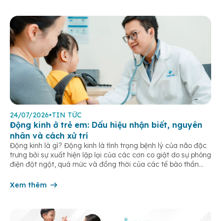
24/07/2026
•
TIN TỨC
Động kinh ở trẻ em: Dấu hiệu nhận biết, nguyên
nhân và cách xử trí
Động kinh là gì? Động kinh là tình trạng bệnh lý của não đặc
trưng bởi sự xuất hiện lặp lại của các cơn co giật do sự phóng
điện đột ngột, quá mức và đồng thời của các tế bào thần
kinh trong não. Những cơn này có thể gây ra rối loạn vận […]
Xem thêm