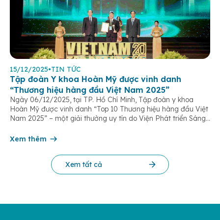
15/12/2025
•
TIN TỨC
Tập đoàn Y khoa Hoàn Mỹ được vinh danh
“Thương hiệu hàng đầu Việt Nam 2025”
Ngày 06/12/2025, tại TP. Hồ Chí Minh, Tập đoàn y khoa
Hoàn Mỹ được vinh danh “Top 10 Thương hiệu hàng đầu Việt
Nam 2025” – một giải thưởng uy tín do Viện Phát triển Sáng
chế và Đổi mới Công nghệ phối hợp với Trung tâm Nghiên
cứu Phát triển Doanh nghiệp Châu Á […]
Xem thêm
Xem tất cả