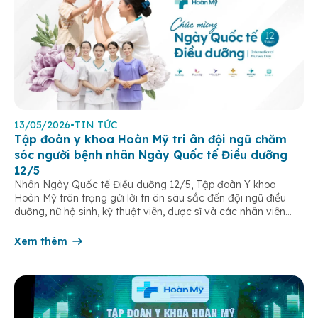
13/05/2026
•
TIN TỨC
Tập đoàn y khoa Hoàn Mỹ tri ân đội ngũ chăm
sóc người bệnh nhân Ngày Quốc tế Điều dưỡng
12/5
Nhân Ngày Quốc tế Điều dưỡng 12/5, Tập đoàn Y khoa
Hoàn Mỹ trân trọng gửi lời tri ân sâu sắc đến đội ngũ điều
dưỡng, nữ hộ sinh, kỹ thuật viên, dược sĩ và các nhân viên
chăm sóc người bệnh trên toàn hệ thống – những người luôn
âm thầm đồng hành trên […]
Xem thêm