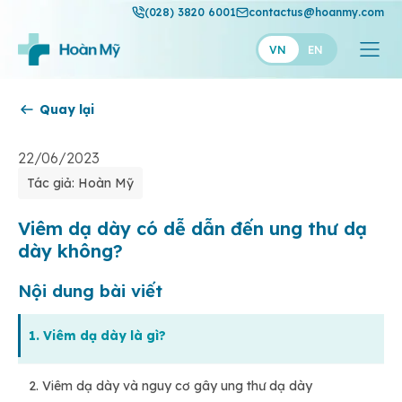
(028) 3820 6001
contactus@hoanmy.com
VN
EN
Quay lại
Hoàn Mỹ
Hoàn Mỹ Gold
22/06/2023
Tác giả: Hoàn Mỹ
Hạnh Phúc
Thuận Mỹ
Viêm dạ dày có dễ dẫn đến ung thư dạ
dày không?
Nội dung bài viết
1. Viêm dạ dày là gì?
2. Viêm dạ dày và nguy cơ gây ung thư dạ dày