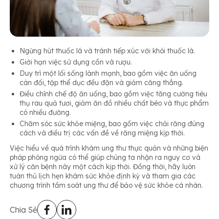
Ngừng hút thuốc lá và tránh tiếp xúc với khói thuốc lá.
Giới hạn việc sử dụng cồn và rượu.
Duy trì một lối sống lành mạnh, bao gồm việc ăn uống
cân đối, tập thể dục đều đặn và giảm căng thẳng.
Điều chỉnh chế độ ăn uống, bao gồm việc tăng cường tiêu
thụ rau quả tươi, giảm ăn đồ nhiều chất béo và thực phẩm
có nhiều đường.
Chăm sóc sức khỏe miệng, bao gồm việc chải răng đúng
cách và điều trị các vấn đề về răng miệng kịp thời.
Việc hiểu về quá trình khám ung thư thực quản và những biện
pháp phòng ngừa có thể giúp chúng ta nhận ra nguy cơ và
xử lý căn bệnh này một cách kịp thời. Đồng thời, hãy luôn
tuân thủ lịch hẹn khám sức khỏe định kỳ và tham gia các
chương trình tầm soát ung thư để bảo vệ sức khỏe cá nhân.
Chia Sẻ