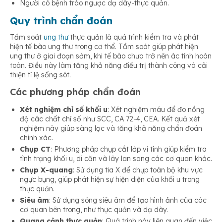
Người có bệnh trào ngược dạ dày-thực quản.
Quy trình chẩn đoán
Tầm soát
ung thư
thực quản là quá trình kiểm tra và phát
hiện tế bào ung thư trong cơ thể. Tầm soát giúp phát hiện
ung thư ở giai đoạn sớm, khi tế bào chưa trở nên ác tính hoàn
toàn. Điều này làm tăng khả năng điều trị thành công và cải
thiện tỉ lệ sống sót.
Các phương pháp chẩn đoán
Xét nghiệm chỉ số khối u
: Xét nghiệm máu để đo nồng
độ các chất chỉ số như SCC, CA 72-4, CEA. Kết quả xét
nghiệm này giúp sàng lọc và tăng khả năng chẩn đoán
chính xác.
Chụp CT
: Phương pháp chụp cắt lớp vi tính giúp kiểm tra
tình trạng khối u, di căn và lây lan sang các cơ quan khác.
Chụp X-quang
: Sử dụng tia X để chụp toàn bộ khu vực
ngực bụng, giúp phát hiện sự hiện diện của khối u trong
thực quản.
Siêu âm
: Sử dụng sóng siêu âm để tạo hình ảnh của các
cơ quan bên trong, như thực quản và dạ dày.
Quang cảnh thực quản
: Quá trình này liên quan đến việc