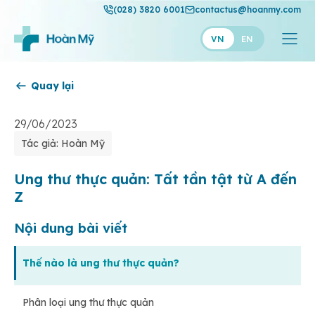
(028) 3820 6001
contactus@hoanmy.com
VN
EN
Quay lại
Hoàn Mỹ
Hoàn Mỹ Gold
29/06/2023
Tác giả: Hoàn Mỹ
Hạnh Phúc
Thuận Mỹ
Ung thư thực quản: Tất tần tật từ A đến
Z
Nội dung bài viết
Thế nào là ung thư thực quản?
Phân loại ung thư thực quản