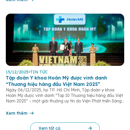
15/12/2025
•
TIN TỨC
Tập đoàn Y khoa Hoàn Mỹ được vinh danh
“Thương hiệu hàng đầu Việt Nam 2025”
Ngày 06/12/2025, tại TP. Hồ Chí Minh, Tập đoàn y khoa
Hoàn Mỹ được vinh danh “Top 10 Thương hiệu hàng đầu Việt
Nam 2025” – một giải thưởng uy tín do Viện Phát triển Sáng
chế và Đổi mới Công nghệ phối hợp với Trung tâm Nghiên
cứu Phát triển Doanh nghiệp Châu Á […]
Xem thêm
Xem tất cả