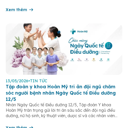
kinh trong não. Những cơn này có thể gây ra rối loạn vận […]
Xem thêm
13/05/2026
•
TIN TỨC
Tập đoàn y khoa Hoàn Mỹ tri ân đội ngũ chăm
sóc người bệnh nhân Ngày Quốc tế Điều dưỡng
12/5
Nhân Ngày Quốc tế Điều dưỡng 12/5, Tập đoàn Y khoa
Hoàn Mỹ trân trọng gửi lời tri ân sâu sắc đến đội ngũ điều
dưỡng, nữ hộ sinh, kỹ thuật viên, dược sĩ và các nhân viên
chăm sóc người bệnh trên toàn hệ thống – những người luôn
âm thầm đồng hành trên […]
Xem thêm