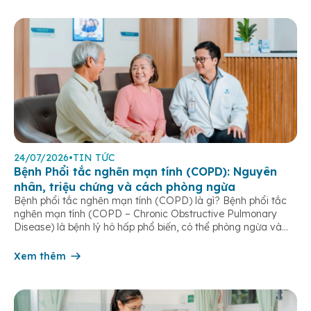
24/07/2026
•
TIN TỨC
Bệnh Phổi tắc nghẽn mạn tính (COPD): Nguyên
nhân, triệu chứng và cách phòng ngừa
Bệnh phổi tắc nghẽn mạn tính (COPD) là gì? Bệnh phổi tắc
nghẽn mạn tính (COPD – Chronic Obstructive Pulmonary
Disease) là bệnh lý hô hấp phổ biến, có thể phòng ngừa và
điều trị được nếu phát hiện sớm. Bệnh đặc trưng bởi các triệu
chứng hô hấp mạn tính như khó thở, ho […]
Xem thêm