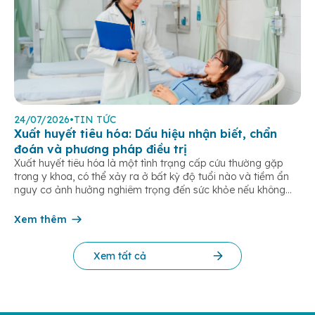
24/07/2026
•
TIN TỨC
Xuất huyết tiêu hóa: Dấu hiệu nhận biết, chẩn
đoán và phương pháp điều trị
Xuất huyết tiêu hóa là một tình trạng cấp cứu thường gặp
trong y khoa, có thể xảy ra ở bất kỳ độ tuổi nào và tiềm ẩn
nguy cơ ảnh hưởng nghiêm trọng đến sức khỏe nếu không
được phát hiện và điều trị kịp thời. Bài viết dưới đây giúp bạn
hiểu rõ […]
Xem thêm
Xem tất cả