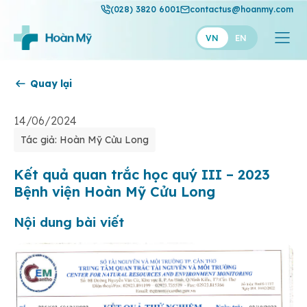
(028) 3820 6001
contactus@hoanmy.com
VN
EN
Quay lại
Hoàn Mỹ
Hoàn Mỹ Gold
14/06/2024
Tác giả: Hoàn Mỹ Cửu Long
Hạnh Phúc
Thuận Mỹ
Kết quả quan trắc học quý III – 2023
Bệnh viện Hoàn Mỹ Cửu Long
Nội dung bài viết