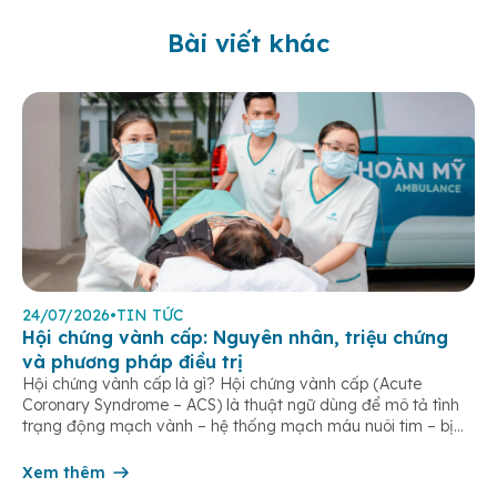
Bài viết khác
24/07/2026
•
TIN TỨC
Hội chứng vành cấp: Nguyên nhân, triệu chứng
và phương pháp điều trị
Hội chứng vành cấp là gì? Hội chứng vành cấp (Acute
Coronary Syndrome – ACS) là thuật ngữ dùng để mô tả tình
trạng động mạch vành – hệ thống mạch máu nuôi tim – bị
tắc nghẽn một phần hoặc hoàn toàn, khiến lưu lượng máu
đến cơ tim giảm hoặc ngừng đột ngột. […]
Xem thêm