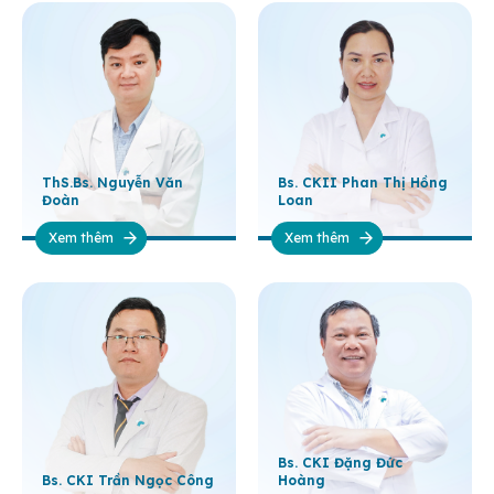
ThS.Bs. Nguyễn Văn
Bs. CKII Phan Thị Hồng
Đoàn
Loan
Xem thêm
Xem thêm
Bs. CKI Đặng Đức
Bs. CKI Trần Ngọc Công
Hoàng