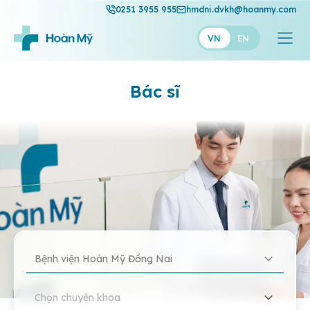
0251 3955 955
hmdni.dvkh@hoanmy.com
VN
EN
Bác sĩ
Bệnh viện Hoàn Mỹ Đồng Nai
Chọn chuyên khoa