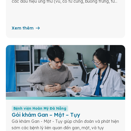
các dấu hiệu ung thư (vú, cổ tử cung, buồng trứng, tử
cung) từ đó tăng khả năng điều trị thành công và hiệu
quả.
Xem thêm
Bệnh viện Hoàn Mỹ Đà Nẵng
Gói khám Gan – Mật – Tụy
Gói khám Gan - Mật - Tụy giúp chẩn đoán và phát hiện
sớm các bệnh lý liên quan đến gan, mật, và tụy