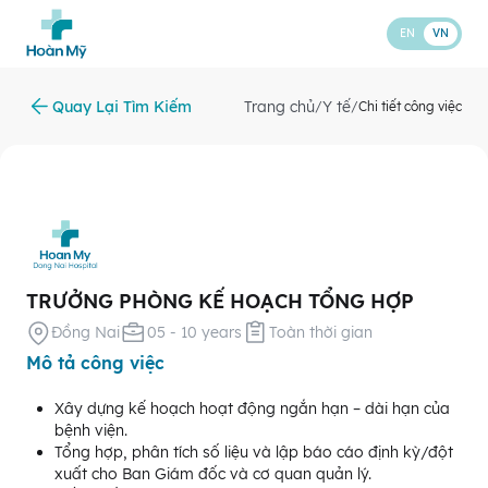
EN
VN
Quay Lại Tìm Kiếm
Trang chủ
Y tế
/
/
Chi tiết công việc
TRƯỞNG PHÒNG KẾ HOẠCH TỔNG HỢP
Đồng Nai
05 - 10 years
Toàn thời gian
Mô tả công việc
Xây dựng kế hoạch hoạt động ngắn hạn – dài hạn của
bệnh viện.
Tổng hợp, phân tích số liệu và lập báo cáo định kỳ/đột
xuất cho Ban Giám đốc và cơ quan quản lý.