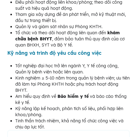
Điều phối hoạt động liên khoa/phòng; theo dõi công
suất và hiệu quả hoạt động.
Tham gia xây dựng đề án phát triển, mở kỹ thuật mới,
đầu tư trang thiết bị.
Quản lý và giám sát nhân sự Phòng KHTH.
Tổ chức và theo dõi hoạt động liên quan đến
khám
chữa bệnh BHYT
, đảm bảo tuân thủ quy định của cơ
quan BHXH, SYT và Bộ Y tế.
Kỹ năng và trình độ yêu cầu công việc
Tốt nghiệp đại học trở lên ngành Y, Y tế công cộng,
Quản lý bệnh viện hoặc liên quan.
Kinh nghiệm ≥ 5–10 năm trong quản lý bệnh viện; ưu tiên
đã làm tại Phòng KHTH hoặc phụ trách hoạt động
BHYT.
Am hiểu quy định về
Bảo hiểm y tế
và báo cáo thống
kê y tế.
Kỹ năng lập kế hoạch, phân tích số liệu, phối hợp liên
khoa/phòng.
Tinh thần trách nhiệm, khả năng tổ chức công việc và
chịu áp lực tốt.