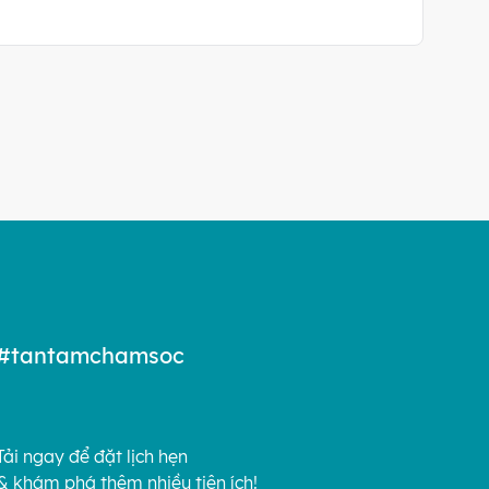
#tantamchamsoc
Tải ngay để đặt lịch hẹn
& khám phá thêm nhiều tiện ích!