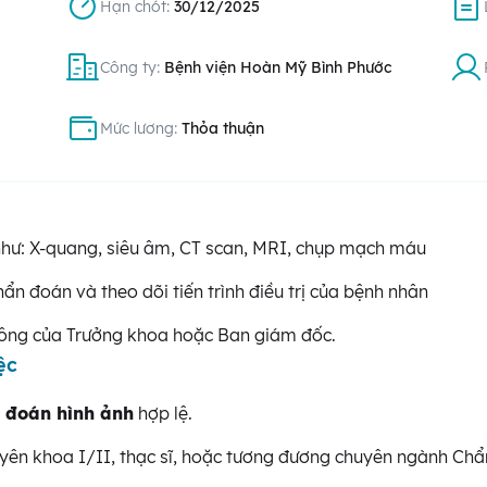
Hạn chót:
30/12/2025
Công ty:
Bệnh viện Hoàn Mỹ Bình Phước
Mức lương:
Thỏa thuận
 như: X-quang, siêu âm, CT scan, MRI, chụp mạch máu
ẩn đoán và theo dõi tiến trình điều trị của bệnh nhân
công của Trưởng khoa hoặc Ban giám đốc.
ệc
 đoán hình ảnh
hợp lệ.
uyên khoa I/II, thạc sĩ, hoặc tương đương chuyên ngành Chẩ