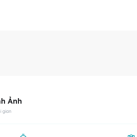
nh Ảnh
i gian