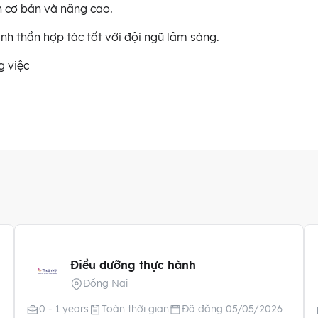
h cơ bản và nâng cao.
inh thần hợp tác tốt với đội ngũ lâm sàng.
g việc
Điều dưỡng thực hành
Đồng Nai
0 - 1 years
Toàn thời gian
Đã đăng 05/05/2026