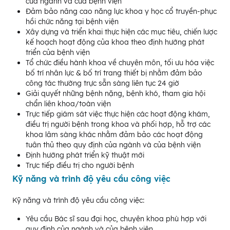
của ngành và của bệnh viện
Đảm bảo nâng cao năng lực khoa y học cổ truyền-phục
hồi chức năng tại bệnh viện
Xây dựng và triển khai thực hiện các mục tiêu, chiến lược
kế hoạch hoạt động của khoa theo định hướng phát
triển của bệnh viện
Tổ chức điều hành khoa về chuyên môn, tối ưu hóa việc
bố trí nhân lực & bố trí trang thiết bị nhằm đảm bảo
công tác thường trực sẵn sàng liên tục 24 giờ
Giải quyết những bệnh nặng, bệnh khó, tham gia hội
chẩn liên khoa/toàn viện
Trực tiếp giám sát việc thực hiện các hoạt động khám,
điều trị người bệnh trong khoa và phối hợp, hỗ trợ các
khoa lâm sàng khác nhằm đảm bảo các hoạt động
tuân thủ theo quy định của ngành và của bệnh viện
Định hướng phát triển kỹ thuật mới
Trực tiếp điều trị cho người bệnh
Kỹ năng và trình độ yêu cầu công việc
Kỹ năng và trình độ yêu cầu công việc:
Yêu cầu Bác sĩ sau đại học, chuyên khoa phù hợp với
quy định của ngành và của bệnh viện.