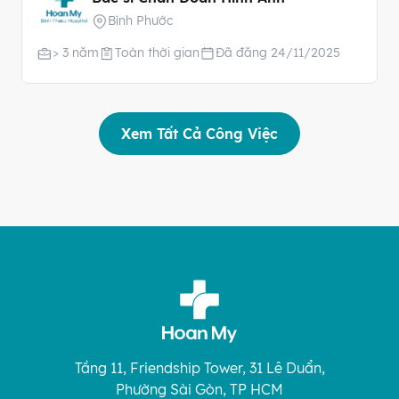
Bình Phước
> 3 năm
Toàn thời gian
Đã đăng 24/11/2025
Xem Tất Cả Công Việc
Tầng 11, Friendship Tower, 31 Lê Duẩn,
Phường Sài Gòn, TP HCM