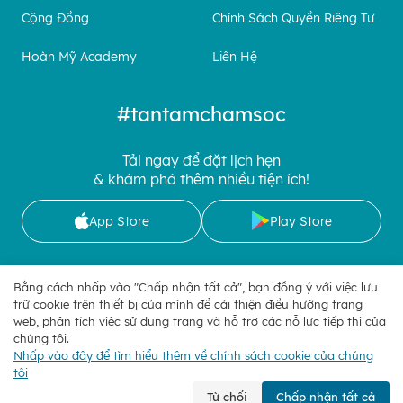
Cộng Đồng
Chính Sách Quyền Riêng Tư
Hoàn Mỹ Academy
Liên Hệ
#tantamchamsoc
Tải ngay để đặt lịch hẹn
& khám phá thêm nhiều tiện ích!
App Store
Play Store
Bằng cách nhấp vào "Chấp nhận tất cả", bạn đồng ý với việc lưu
trữ cookie trên thiết bị của mình để cải thiện điều hướng trang
Kết nối với chúng tôi
web, phân tích việc sử dụng trang và hỗ trợ các nỗ lực tiếp thị của
chúng tôi.
Nhấp vào đây để tìm hiểu thêm về chính sách cookie của chúng
Quản lý Cookies
| Copyright 2025 © Hoan My Corporation
tôi
Từ chối
Chấp nhận tất cả