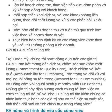
khu vực được phân công.
Lập kế hoạch công tác, thực hiện tiếp xúc, đàm phán và
ký kết hợp đồng với khách hàng.
Phối hợp triển khai dịch vụ với các khoa/phòng liên
quan, theo dõi chất lượng và xử lý các phản hồi, khiếu
nại.
Đảm bảo chỉ tiêu doanh thu và tuân thủ quy trình làm
việc theo kế hoạch được duyệt.
Thực hiện báo cáo định kỳ và các công việc khác theo
yêu cầu từ Trưởng phòng Kinh doanh.
Giá trị CARE của chúng tôi:
“Tại Hoàn Mỹ, chúng tôi hoạt động dựa trên các giá trị
CARE: Cam kết mang đến dịch vụ chăm sóc sức khỏe chất
lượng (Commitment to Quality Care), Trách nhiệm với kết
quả (Accountability for Outcomes), Trân trọng và đối xử với
mọi người bằng sự tôn trọng (Respect for Our Communities)
và Đồng cảm với người bệnh (Empathy with Our Patients).
Những giá trị này định hướng cách chúng tôi làm việc và
cách chúng tôi đối xử với nhau. Chúng tôi tìm kiếm những cá
nhân luôn thực hành các giá trị này và thể hiện sự xuất sắc,
tinh thần đổi mới và tính chính trực trong công việc.”
Kỹ năng và trình độ yêu cầu công việc