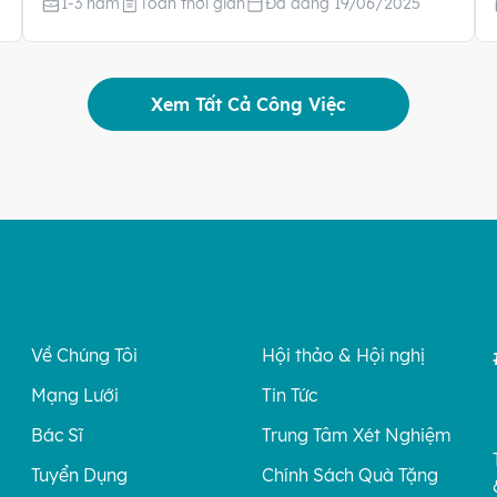
1-3 năm
Toàn thời gian
Đã đăng 19/06/2025
Xem Tất Cả Công Việc
Về Chúng Tôi
Hội thảo & Hội nghị
Mạng Lưới
Tin Tức
Bác Sĩ
Trung Tâm Xét Nghiệm
Tuyển Dụng
Chính Sách Quà Tặng