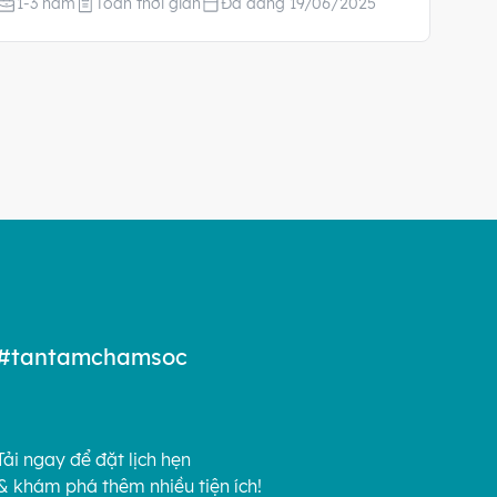
1-3 năm
Toàn thời gian
Đã đăng 19/06/2025
#tantamchamsoc
Tải ngay để đặt lịch hẹn
& khám phá thêm nhiều tiện ích!