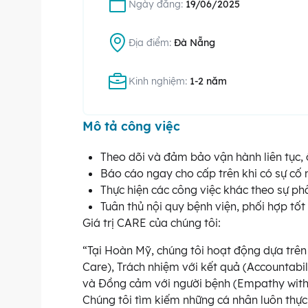
Ngày đăng:
19/06/2025
Địa điểm:
Đà Nẵng
Kinh nghiệm:
1-2 năm
Mô tả công việc
Theo dõi và đảm bảo vận hành liên tục, ổ
Báo cáo ngay cho cấp trên khi có sự cố n
Thực hiện các công việc khác theo sự ph
Tuân thủ nội quy bệnh viện, phối hợp tốt
Giá trị CARE của chúng tôi:
“Tại Hoàn Mỹ, chúng tôi hoạt động dựa trê
Care), Trách nhiệm với kết quả (Accountabi
và Đồng cảm với người bệnh (Empathy with O
Chúng tôi tìm kiếm những cá nhân luôn thực h