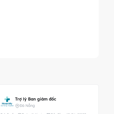
Trợ lý Ban giám đốc
Đà Nẵng