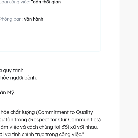
Loại công việc:
Toàn thời gian
Phòng ban:
Vận hành
 quy trình.
khỏe người bệnh.
Hoàn Mỹ.
 khỏe chất lượng (Commitment to Quality
 sự tôn trọng (Respect for Our Communities)
àm việc và cách chúng tôi đối xử với nhau.
i và tính chính trực trong công việc.”