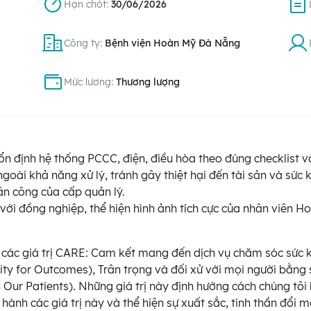
Hạn chót:
30/06/2026
Công ty:
Bệnh viện Hoàn Mỹ Đà Nẵng
Mức lương:
Thương lượng
n định hệ thống PCCC, điện, điều hòa theo đúng checklist và
goài khả năng xử lý, tránh gây thiệt hại đến tài sản và sức 
ân công của cấp quản lý.
 với đồng nghiệp, thể hiện hình ảnh tích cực của nhân viên 
n các giá trị CARE: Cam kết mang đến dịch vụ chăm sóc sức
lity for Outcomes), Trân trọng và đối xử với mọi người bằng
ur Patients). Những giá trị này định hướng cách chúng tôi l
ành các giá trị này và thể hiện sự xuất sắc, tinh thần đổi mớ