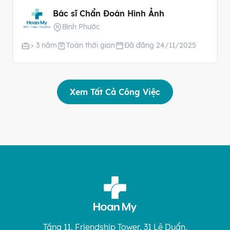
Bác sĩ Chẩn Đoán Hình Ảnh
Bình Phước
> 3 năm
Toàn thời gian
Đã đăng 24/11/2025
Xem Tất Cả Công Việc
Tầng 11, Friendship Tower, 31 Lê Duẩn,