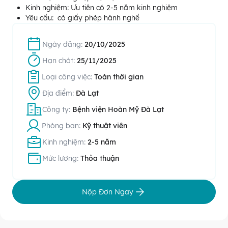
Kinh nghiệm: Ưu tiên có 2-5 năm kinh nghiệm
Yêu cầu: có giấy phép hành nghề
Ngày đăng:
20/10/2025
Hạn chót:
25/11/2025
Loại công việc:
Toàn thời gian
Địa điểm:
Đà Lạt
Công ty:
Bệnh viện Hoàn Mỹ Đà Lạt
Phòng ban:
Kỹ thuật viên
Kinh nghiệm:
2-5 năm
Mức lương:
Thỏa thuận
Nộp Đơn Ngay