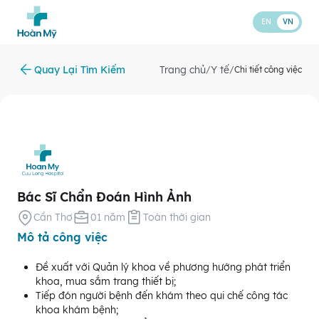
EN
VN
Quay Lại Tìm Kiếm
Trang chủ
Y tế
/
/
Chi tiết công việc
Bác Sĩ Chẩn Đoán Hình Ảnh
Cần Thơ
01 năm
Toàn thời gian
Mô tả công việc
Đề xuất với Quản lý khoa về phương hướng phát triển
khoa, mua sắm trang thiết bị;
Tiếp đón người bệnh đến khám theo qui chế công tác
khoa khám bệnh;