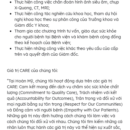
Thực hiện công việc chẩn đoán hình ảnh siêu âm, chụp
X-Quang, CT, MRI;
Thực hiện công tác nghiên cứu khoa học, tham dự hội
nghị khoa học theo sự phân công của Trưởng khoa và
Giám đốc Y khoa;
Tham gia các chương trình tư vấn, giáo dục sức khỏe
cho người bệnh tại Bệnh viện và khám bệnh cộng đồng
theo kế hoạch của Bệnh viện;
Thực hiện những công việc khác theo yêu cầu của cấp
trên và quyết định của Giám đốc.
Giá trị CARE của chúng tôi:
“Tại Hoàn Mỹ, chúng tôi hoạt động dựa trên các giá trị
CARE: Cam kết mang đến dịch vụ chăm sóc sức khỏe chất
lượng (Commitment to Quality Care), Trách nhiệm với kết
quả (Accountability for Outcomes), Trân trọng và đối xử với
mọi người bằng sự tôn trọng (Respect for Our Communities)
và Đồng cảm với người bệnh (Empathy with Our Patients).
Những giá trị này định hướng cách chúng tôi làm việc và
cách chúng tôi đối xử với nhau. Chúng tôi tìm kiếm những cá
nhân luôn thực hành các giá trị này và thể hiện sự xuất sắc,