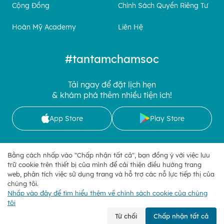
Cộng Đồng
Chính Sách Quyền Riêng Tư
Hoàn Mỹ Academy
Liên Hệ
#tantamchamsoc
Tải ngay để đặt lịch hẹn
& khám phá thêm nhiều tiện ích!
App Store
Play Store
Bằng cách nhấp vào "Chấp nhận tất cả", bạn đồng ý với việc lưu
trữ cookie trên thiết bị của mình để cải thiện điều hướng trang
Kết nối với chúng tôi
web, phân tích việc sử dụng trang và hỗ trợ các nỗ lực tiếp thị của
chúng tôi.
Nhấp vào đây để tìm hiểu thêm về chính sách cookie của chúng
Quản lý Cookies
| Copyright 2025 © Hoan My Corporation
tôi
Từ chối
Chấp nhận tất cả