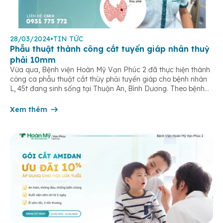
28/03/2024
•
TIN TỨC
Phẫu thuật thành công cắt tuyến giáp nhân thuỳ
phải 10mm
Vừa qua, Bệnh viện Hoàn Mỹ Vạn Phúc 2 đã thực hiện thành
công ca phẫu thuật cắt thùy phải tuyến giáp cho bệnh nhân
L, 45t đang sinh sống tại Thuận An, Bình Dương. Theo bệnh
nhân cho biết, phát hiện bị tuyến giáp (bướu cổ) trong quá
trình khám sức khỏe định kỳ […]
Xem thêm