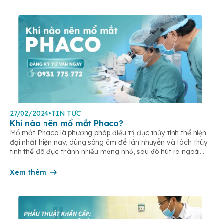
27/02/2024
•
TIN TỨC
Khi nào nên mổ mắt Phaco?
Mổ mắt Phaco là phương pháp điều trị đục thủy tinh thể hiện
đại nhất hiện nay, dùng sóng âm để tán nhuyễn và tách thủy
tinh thể đã đục thành nhiều mảng nhỏ, sau đó hút ra ngoài
và thay thế bằng thủy tinh thể nhân tạo mới. Khi nào mắt nên
được mổ […]
Xem thêm