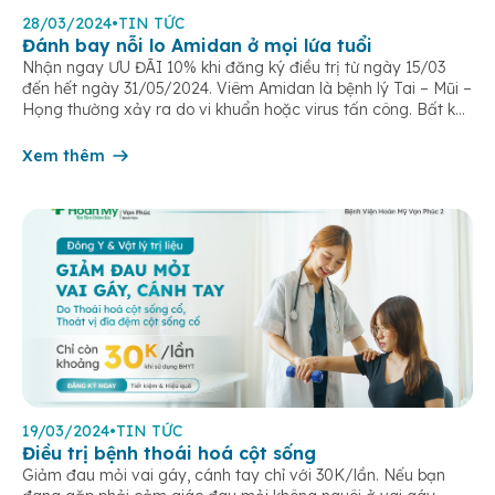
28/03/2024
•
TIN TỨC
Đánh bay nỗi lo Amidan ở mọi lứa tuổi
Nhận ngay ƯU ĐÃI 10% khi đăng ký điều trị từ ngày 15/03
đến hết ngày 31/05/2024. Viêm Amidan là bệnh lý Tai – Mũi –
Họng thường xảy ra do vi khuẩn hoặc virus tấn công. Bất kể
lứa tuổi nào, khó chịu gây ra bởi viêm nhiễm này cũng đều
gây ảnh hưởng […]
Xem thêm
19/03/2024
•
TIN TỨC
Điều trị bệnh thoái hoá cột sống
Giảm đau mỏi vai gáy, cánh tay chỉ với 30K/lần. Nếu bạn