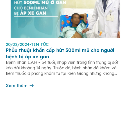
20/02/2024
•
TIN TỨC
Phẫu thuật khẩn cấp hút 500ml mủ cho người
bệnh bị áp xe gan
Bệnh nhân L.V.H – 54 tuổi, nhập viện trong tình trạng bị sốt
kéo dài khoảng 14 ngày. Trước đó, bệnh nhân đã khám và
tiêm thuốc ở phòng khám tư tại Kiên Giang nhưng không
thuyên giảm. Đến ngày 17/12 bệnh nhân đi thăm con tại Bình
Dương và phát sốt nặng. Anh H […]
Xem thêm