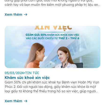
đang gặp phải cảm giác đau mỏi không nguôi ở vai gáy,
cánh tay và bạn muốn tìm kiếm một phương pháp trị liệu an
toàn và hiệu quả? Đừng bỏ qua bài viết này. Theo Y Học Cổ
Truyền, đau cổ vai […]
Xem thêm
05/03/2024
•
TIN TỨC
Khám sức khoẻ xin việc
Giảm 50% chi phí khám sức khoẻ tại Bệnh viẹn Hoàn Mỹ Vạn
Phúc 2. Đối với người lao động, giấy khám sức khỏe là một
loại giấy tờ không thể thiếu trong hồ sơ xin việc, giúp người
lao động xác nhận tình trạng sức khỏe của bản thân đáp ứng
đủ nhu cầu […]
Xem thêm