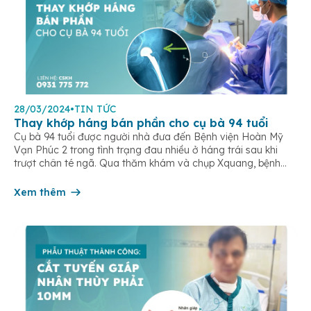
28/03/2024
•
TIN TỨC
Thay khớp háng bán phần cho cụ bà 94 tuổi
Cụ bà 94 tuổi được người nhà đưa đến Bệnh viện Hoàn Mỹ
Vạn Phúc 2 trong tình trạng đau nhiều ở háng trái sau khi
trượt chân té ngã. Qua thăm khám và chụp Xquang, bệnh
nhân được chẩn đoán gãy cổ xương đùi trái, có chỉ định
phẫu thuật thay khớp háng trái […]
Xem thêm