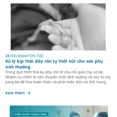
28/03/2024
•
TIN TỨC
Xử lý kịp thời dây rốn tự thắt nút cho sản phụ
sinh thường
Trong quá trình thai kỳ dây rốn là cầu nối giữa mẹ và bé.
Nhiệm vụ chính là vận chuyển chất dinh dưỡng và oxy từ mẹ
sang bé để thai hoàn thiện và phát triển. Đối với tình trạng
dây rốn tự thắt nút, nguyên nhân phần lớn là do quá trình vận
động […]
Xem thêm