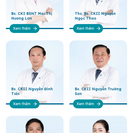
Bs. CKI BSNT Mai Thị
Ths. Bs. CKII Nguyễn
Hương Lan
Ngọc Thao
Xem thêm
Xem thêm
Bs. CKII Nguyễn Đình
Bs. CKII Nguyễn Trường
Tiến
Sơn
Xem thêm
Xem thêm