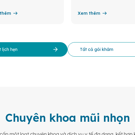
thêm
Xem thêm
 lịch hẹn
Tất cả gói khám
Chuyên khoa mũi nhọn
ấp một loạt chuyên khoa và dịch vụ y tế đa dạng, kết hợp k