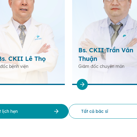
Bs. CKII Trần Văn
Bs. CKII Lê Thọ
Thuận
đốc bệnh viện
Giám đốc chuyên môn
 lịch hẹn
Tất cả bác sĩ