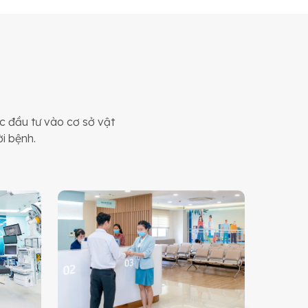
 đầu tư vào cơ sở vật
ời bệnh.