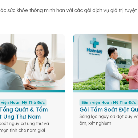
c sức khỏe thông minh hơn với các gói dịch vụ giá trị tuyệ
 viện Hoàn Mỹ Thủ Đức
Bệnh viện Hoàn Mỹ Thủ Đức
 Tổng Quát & Tầm
Gói Tầm Soát Đột Q
t Ung Thư Nam
Sàng lọc nguy cơ đột quỵ vớ
âm, xét nghiệm
oát nguy cơ ung thư và
mạn tính cho nam giới