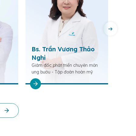
Bs. Trần Vương Thảo
Ths.
Nghi
Nghĩ
Giám đốc phát triển chuyên môn
Phó Gi
ung bướu - Tập đoàn hoàn mỹ