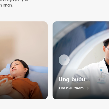
h nhân.
Ung bướu
Tìm hiểu thêm