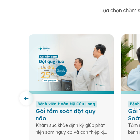
Lựa chọn chăm só
Bệnh viện Hoàn Mỹ Cửu Long
Bệnh
 cơ
Gói tầm soát đột quỵ
Gói
não
Soá
 – Nền
Khám sức khỏe định kỳ giúp phát
Tầm s
mạnh
hiện sớm nguy cơ và can thiệp kịp
bệnh 
thời các bệnh lý nguy hiểm