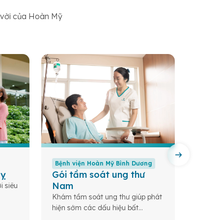
t vời của Hoàn Mỹ
Bệnh viện Hoàn Mỹ Bình Dương
Bệnh 
uỵ
Gói tầm soát ung thư
Gói 
Nam
bản
i siêu
Khám tầm soát ung thư giúp phát
Tầm so
hiện sớm các dấu hiệu bất
tảng c
thường, đánh giá nguy cơ, từ đó