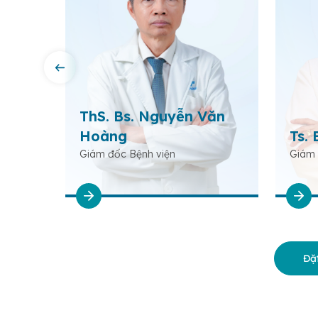
rần
ThS. Bs. Nguyễn Văn
Hoàng
Ts. 
Giám đốc Bệnh viện
Giám 
Đặt