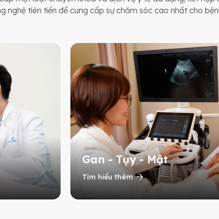
ng nghệ tiên tiến để cung cấp sự chăm sóc cao nhất cho bện
Gan - Tụy - Mật
Tìm hiểu thêm