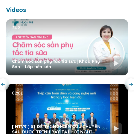
Videos
24:21
Chăm sóc sản phụ tắc tia sữa| Khoa Phụ
Sản – Lớp tiền sản
02:01
[ HTV9 ] 31 ĐỀ TÀI NGHIÊN CỨU CHUYÊN
SÂU ĐƯỢC TRÌNH BÀY TẠI HỘI NGHỊ