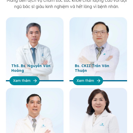
Mang đến dịch vụ chăm sóc sức khỏe chất lượng cao với đội
ngũ bác sĩ giàu kinh nghiệm và hết lòng vì bệnh nhân.
ThS. Bs. Nguyễn Văn
Bs. CKII Trần Văn
Hoàng
Thuận
Xem thêm
Xem thêm