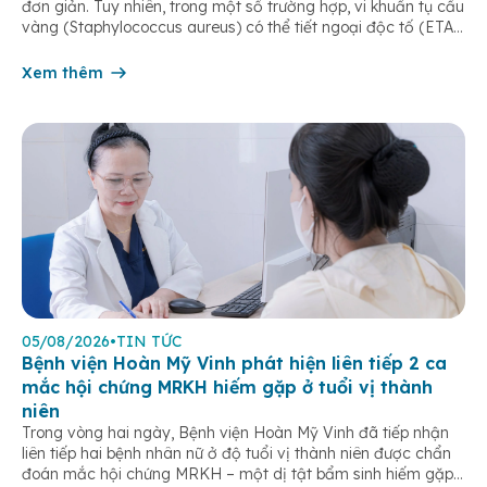
đơn giản. Tuy nhiên, trong một số trường hợp, vi khuẩn tụ cầu
vàng (Staphylococcus aureus) có thể tiết ngoại độc tố (ETA
hoặc ETB) gây ra Hội chứng bong da do tụ cầu
(Staphylococcal Scalded Skin Syndrome – SSSS) – một […]
Xem thêm
05/08/2026
•
TIN TỨC
Bệnh viện Hoàn Mỹ Vinh phát hiện liên tiếp 2 ca
mắc hội chứng MRKH hiếm gặp ở tuổi vị thành
niên
Trong vòng hai ngày, Bệnh viện Hoàn Mỹ Vinh đã tiếp nhận
liên tiếp hai bệnh nhân nữ ở độ tuổi vị thành niên được chẩn
đoán mắc hội chứng MRKH – một dị tật bẩm sinh hiếm gặp