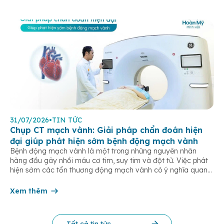
31/07/2026
•
TIN TỨC
Chụp CT mạch vành: Giải pháp chẩn đoán hiện
đại giúp phát hiện sớm bệnh động mạch vành
Bệnh động mạch vành là một trong những nguyên nhân
hàng đầu gây nhồi máu cơ tim, suy tim và đột tử. Việc phát
hiện sớm các tổn thương động mạch vành có ý nghĩa quan
trọng trong điều trị và phòng ngừa các biến chứng tim mạch
nguy hiểm. Hiện nay, chụp CT mạch […]
Xem thêm
Tất cả tin tức