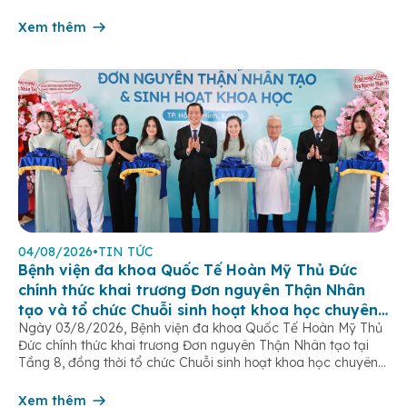
của hệ sinh dục nữ, thường chỉ được phát hiện khi bước vào
tuổi dậy thì. […]
Xem thêm
04/08/2026
•
TIN TỨC
Bệnh viện đa khoa Quốc Tế Hoàn Mỹ Thủ Đức
chính thức khai trương Đơn nguyên Thận Nhân
tạo và tổ chức Chuỗi sinh hoạt khoa học chuyên
Ngày 03/8/2026, Bệnh viện đa khoa Quốc Tế Hoàn Mỹ Thủ
đề
Đức chính thức khai trương Đơn nguyên Thận Nhân tạo tại
Tầng 8, đồng thời tổ chức Chuỗi sinh hoạt khoa học chuyên
đề “Tối ưu hóa hiệu quả lọc máu chu kỳ”. Sự kiện đánh dấu
bước tiến quan trọng trong chiến lược […]
Xem thêm