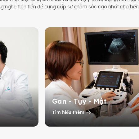
ng nghệ tiên tiến để cung cấp sự chăm sóc cao nhất cho bện
Gan - Tụy - Mật
Tìm hiểu thêm