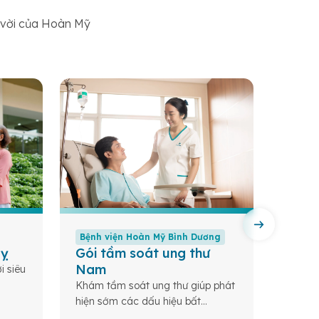
t vời của Hoàn Mỹ
Bệnh viện Hoàn Mỹ Bình Dương
Bệnh 
uỵ
Gói tầm soát ung thư
Gói 
Nam
bản
i siêu
Khám tầm soát ung thư giúp phát
Tầm so
hiện sớm các dấu hiệu bất
tảng c
thường, đánh giá nguy cơ, từ đó