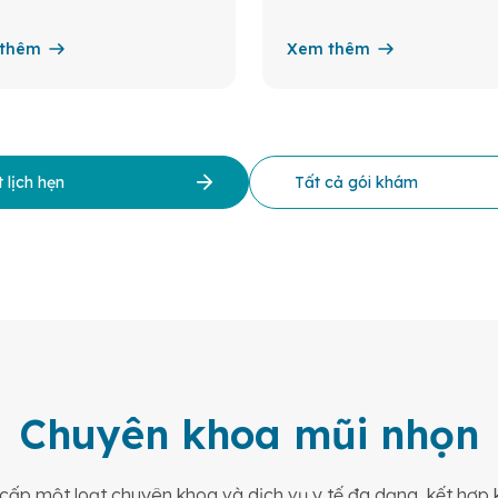
thêm
Xem thêm
 lịch hẹn
Tất cả gói khám
Chuyên khoa mũi nhọn
ấp một loạt chuyên khoa và dịch vụ y tế đa dạng, kết hợp k