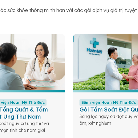
c sức khỏe thông minh hơn với các gói dịch vụ giá trị tuyệ
 viện Hoàn Mỹ Thủ Đức
Bệnh viện Hoàn Mỹ Thủ Đức
 Tổng Quát & Tầm
Gói Tầm Soát Đột Q
t Ung Thư Nam
Sàng lọc nguy cơ đột quỵ vớ
âm, xét nghiệm
oát nguy cơ ung thư và
mạn tính cho nam giới