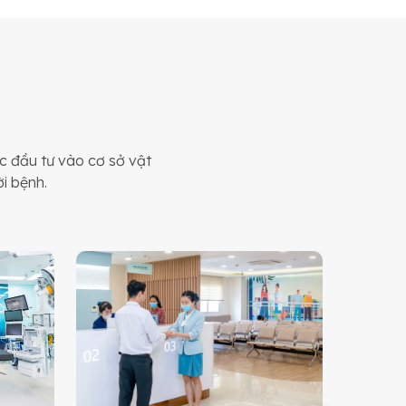
 đầu tư vào cơ sở vật
ời bệnh.