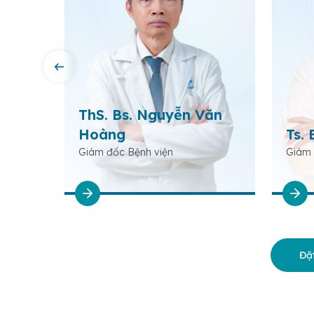
rần
ThS. Bs. Nguyễn Văn
Hoàng
Ts. 
Giám đốc Bệnh viện
Giám 
Đặt