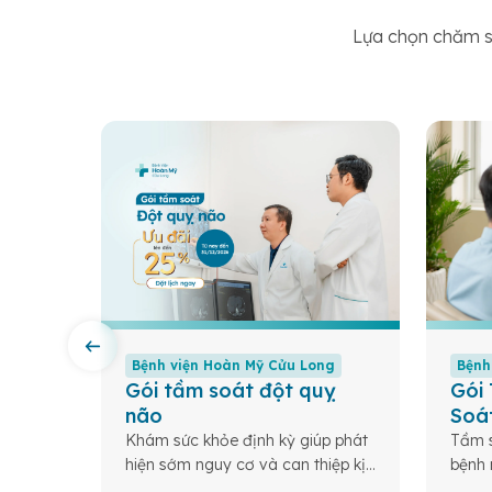
Lựa chọn chăm só
Bệnh viện Hoàn Mỹ Cửu Long
Bệnh
 cơ
Gói tầm soát đột quỵ
Gói
não
Soá
 – Nền
Khám sức khỏe định kỳ giúp phát
Tầm s
mạnh
hiện sớm nguy cơ và can thiệp kịp
bệnh 
thời các bệnh lý nguy hiểm