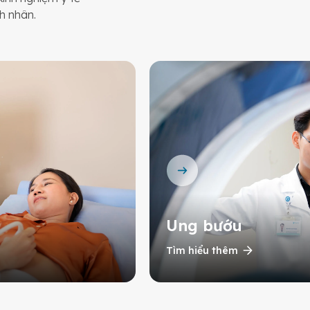
h nhân.
Ung bướu
Tìm hiểu thêm