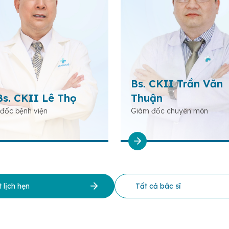
Bs. CKII Trần Văn
Bs. CKII Lê Thọ
Thuận
đốc bệnh viện
Giám đốc chuyên môn
 lịch hẹn
Tất cả bác sĩ