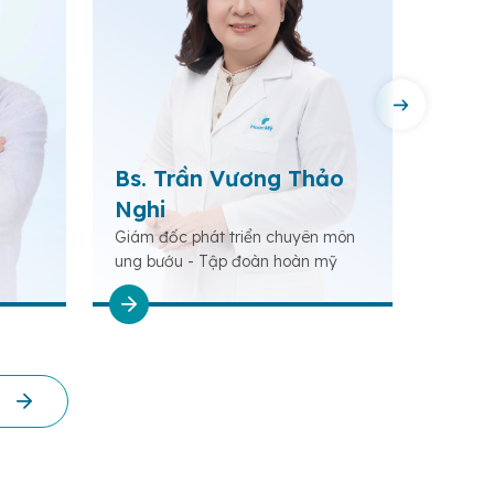
Bs. Trần Vương Thảo
Ths.
Nghi
Nghĩ
Giám đốc phát triển chuyên môn
Phó Gi
ung bướu - Tập đoàn hoàn mỹ