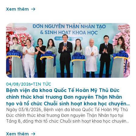
của hệ sinh dục nữ, thường chỉ được phát hiện khi bước vào
tuổi dậy thì. […]
Xem thêm
04/08/2026
•
TIN TỨC
Bệnh viện đa khoa Quốc Tế Hoàn Mỹ Thủ Đức
chính thức khai trương Đơn nguyên Thận Nhân
tạo và tổ chức Chuỗi sinh hoạt khoa học chuyên
Ngày 03/8/2026, Bệnh viện đa khoa Quốc Tế Hoàn Mỹ Thủ
đề
Đức chính thức khai trương Đơn nguyên Thận Nhân tạo tại
Tầng 8, đồng thời tổ chức Chuỗi sinh hoạt khoa học chuyên
đề “Tối ưu hóa hiệu quả lọc máu chu kỳ”. Sự kiện đánh dấu
bước tiến quan trọng trong chiến lược […]
Xem thêm