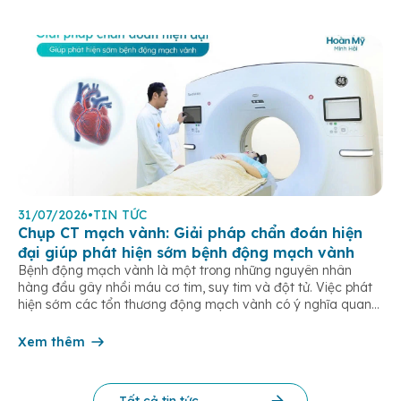
31/07/2026
•
TIN TỨC
Chụp CT mạch vành: Giải pháp chẩn đoán hiện
đại giúp phát hiện sớm bệnh động mạch vành
Bệnh động mạch vành là một trong những nguyên nhân
hàng đầu gây nhồi máu cơ tim, suy tim và đột tử. Việc phát
hiện sớm các tổn thương động mạch vành có ý nghĩa quan
trọng trong điều trị và phòng ngừa các biến chứng tim mạch
nguy hiểm. Hiện nay, chụp CT mạch […]
Xem thêm
Tất cả tin tức