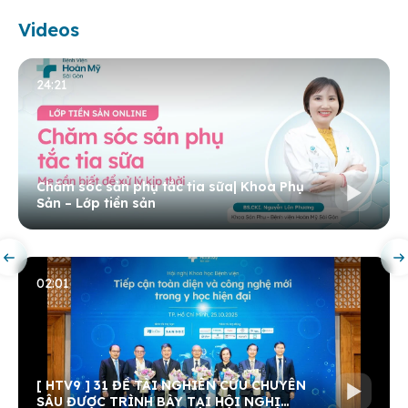
Videos
24:21
Chăm sóc sản phụ tắc tia sữa| Khoa Phụ
Sản – Lớp tiền sản
02:01
[ HTV9 ] 31 ĐỀ TÀI NGHIÊN CỨU CHUYÊN
SÂU ĐƯỢC TRÌNH BÀY TẠI HỘI NGHỊ