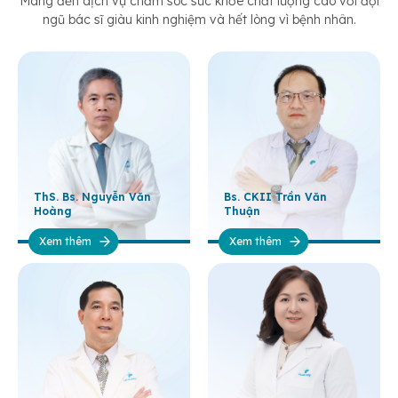
Mang đến dịch vụ chăm sóc sức khỏe chất lượng cao với đội
ngũ bác sĩ giàu kinh nghiệm và hết lòng vì bệnh nhân.
ThS. Bs. Nguyễn Văn
Bs. CKII Trần Văn
Hoàng
Thuận
Xem thêm
Xem thêm