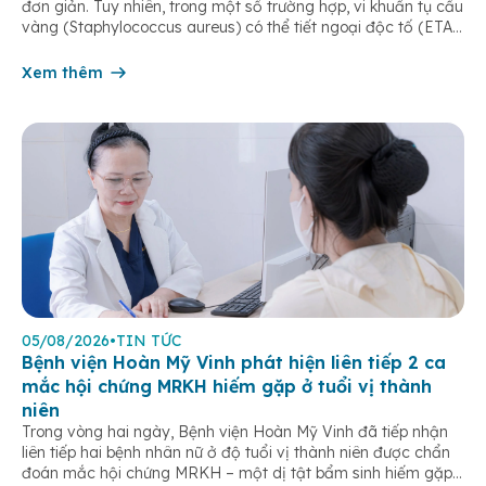
đơn giản. Tuy nhiên, trong một số trường hợp, vi khuẩn tụ cầu
vàng (Staphylococcus aureus) có thể tiết ngoại độc tố (ETA
hoặc ETB) gây ra Hội chứng bong da do tụ cầu
(Staphylococcal Scalded Skin Syndrome – SSSS) – một […]
Xem thêm
05/08/2026
•
TIN TỨC
Bệnh viện Hoàn Mỹ Vinh phát hiện liên tiếp 2 ca
mắc hội chứng MRKH hiếm gặp ở tuổi vị thành
niên
Trong vòng hai ngày, Bệnh viện Hoàn Mỹ Vinh đã tiếp nhận
liên tiếp hai bệnh nhân nữ ở độ tuổi vị thành niên được chẩn
đoán mắc hội chứng MRKH – một dị tật bẩm sinh hiếm gặp