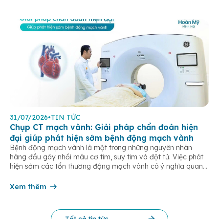
31/07/2026
•
TIN TỨC
Chụp CT mạch vành: Giải pháp chẩn đoán hiện
đại giúp phát hiện sớm bệnh động mạch vành
Bệnh động mạch vành là một trong những nguyên nhân
hàng đầu gây nhồi máu cơ tim, suy tim và đột tử. Việc phát
hiện sớm các tổn thương động mạch vành có ý nghĩa quan
trọng trong điều trị và phòng ngừa các biến chứng tim mạch
nguy hiểm. Hiện nay, chụp CT mạch […]
Xem thêm
Tất cả tin tức