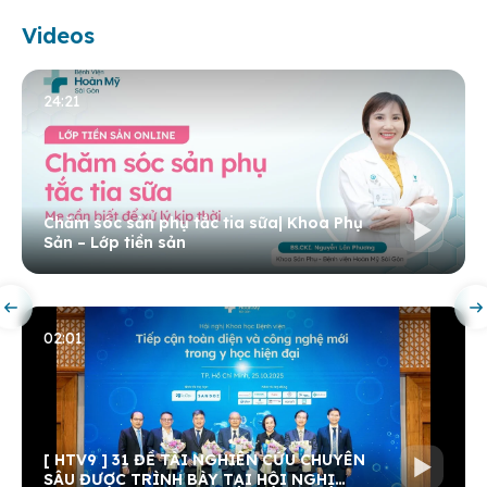
Videos
24:21
Chăm sóc sản phụ tắc tia sữa| Khoa Phụ
Sản – Lớp tiền sản
02:01
[ HTV9 ] 31 ĐỀ TÀI NGHIÊN CỨU CHUYÊN
SÂU ĐƯỢC TRÌNH BÀY TẠI HỘI NGHỊ