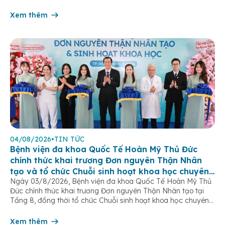
của hệ sinh dục nữ, thường chỉ được phát hiện khi bước vào
tuổi dậy thì. […]
Xem thêm
04/08/2026
•
TIN TỨC
Bệnh viện đa khoa Quốc Tế Hoàn Mỹ Thủ Đức
chính thức khai trương Đơn nguyên Thận Nhân
tạo và tổ chức Chuỗi sinh hoạt khoa học chuyên
Ngày 03/8/2026, Bệnh viện đa khoa Quốc Tế Hoàn Mỹ Thủ
đề
Đức chính thức khai trương Đơn nguyên Thận Nhân tạo tại
Tầng 8, đồng thời tổ chức Chuỗi sinh hoạt khoa học chuyên
đề “Tối ưu hóa hiệu quả lọc máu chu kỳ”. Sự kiện đánh dấu
bước tiến quan trọng trong chiến lược […]
Xem thêm