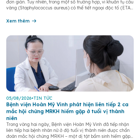
đơn giản. Tuy nhiên, trong một số trường hợp, vi khuẩn tụ cầu
vàng (Staphylococcus aureus) có thể tiết ngoại độc tố (ETA
hoặc ETB) gây ra Hội chứng bong da do tụ cầu
(Staphylococcal Scalded Skin Syndrome – SSSS) – một […]
Xem thêm
05/08/2026
•
TIN TỨC
Bệnh viện Hoàn Mỹ Vinh phát hiện liên tiếp 2 ca
mắc hội chứng MRKH hiếm gặp ở tuổi vị thành
niên
Trong vòng hai ngày, Bệnh viện Hoàn Mỹ Vinh đã tiếp nhận
liên tiếp hai bệnh nhân nữ ở độ tuổi vị thành niên được chẩn
đoán mắc hội chứng MRKH – một dị tật bẩm sinh hiếm gặp