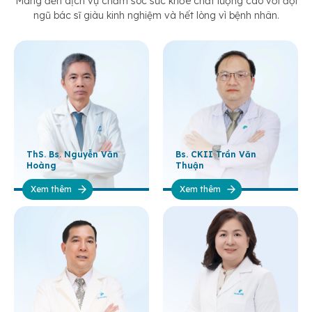
Mang đến dịch vụ chăm sóc sức khỏe chất lượng cao với đội
ngũ bác sĩ giàu kinh nghiệm và hết lòng vì bệnh nhân.
ThS. Bs. Nguyễn Văn
Bs. CKII Trần Văn
Hoàng
Thuận
Xem thêm
Xem thêm