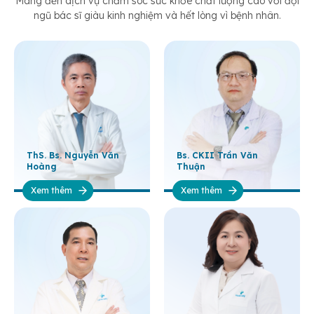
Mang đến dịch vụ chăm sóc sức khỏe chất lượng cao với đội
ngũ bác sĩ giàu kinh nghiệm và hết lòng vì bệnh nhân.
ThS. Bs. Nguyễn Văn
Bs. CKII Trần Văn
Hoàng
Thuận
Xem thêm
Xem thêm