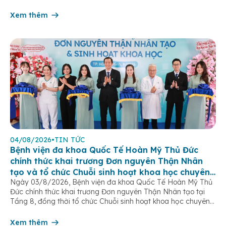
của hệ sinh dục nữ, thường chỉ được phát hiện khi bước vào
tuổi dậy thì. […]
Xem thêm
04/08/2026
•
TIN TỨC
Bệnh viện đa khoa Quốc Tế Hoàn Mỹ Thủ Đức
chính thức khai trương Đơn nguyên Thận Nhân
tạo và tổ chức Chuỗi sinh hoạt khoa học chuyên
Ngày 03/8/2026, Bệnh viện đa khoa Quốc Tế Hoàn Mỹ Thủ
đề
Đức chính thức khai trương Đơn nguyên Thận Nhân tạo tại
Tầng 8, đồng thời tổ chức Chuỗi sinh hoạt khoa học chuyên
đề “Tối ưu hóa hiệu quả lọc máu chu kỳ”. Sự kiện đánh dấu
bước tiến quan trọng trong chiến lược […]
Xem thêm