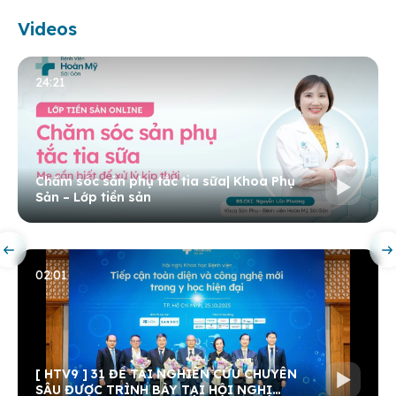
Videos
24:21
Chăm sóc sản phụ tắc tia sữa| Khoa Phụ
Sản – Lớp tiền sản
02:01
[ HTV9 ] 31 ĐỀ TÀI NGHIÊN CỨU CHUYÊN
SÂU ĐƯỢC TRÌNH BÀY TẠI HỘI NGHỊ