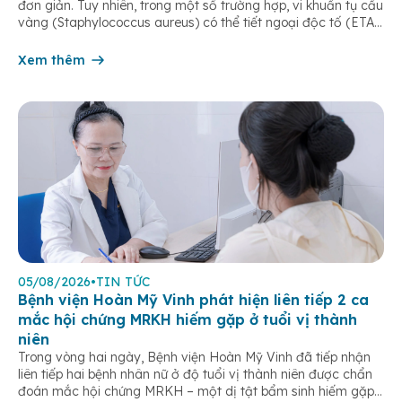
đơn giản. Tuy nhiên, trong một số trường hợp, vi khuẩn tụ cầu
vàng (Staphylococcus aureus) có thể tiết ngoại độc tố (ETA
hoặc ETB) gây ra Hội chứng bong da do tụ cầu
(Staphylococcal Scalded Skin Syndrome – SSSS) – một […]
Xem thêm
05/08/2026
•
TIN TỨC
Bệnh viện Hoàn Mỹ Vinh phát hiện liên tiếp 2 ca
mắc hội chứng MRKH hiếm gặp ở tuổi vị thành
niên
Trong vòng hai ngày, Bệnh viện Hoàn Mỹ Vinh đã tiếp nhận
liên tiếp hai bệnh nhân nữ ở độ tuổi vị thành niên được chẩn
đoán mắc hội chứng MRKH – một dị tật bẩm sinh hiếm gặp