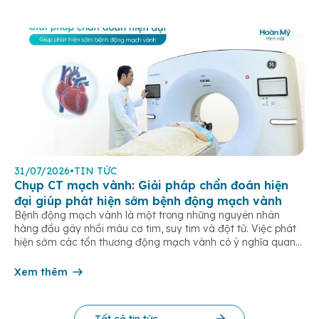
31/07/2026
•
TIN TỨC
Chụp CT mạch vành: Giải pháp chẩn đoán hiện
đại giúp phát hiện sớm bệnh động mạch vành
Bệnh động mạch vành là một trong những nguyên nhân
hàng đầu gây nhồi máu cơ tim, suy tim và đột tử. Việc phát
hiện sớm các tổn thương động mạch vành có ý nghĩa quan
trọng trong điều trị và phòng ngừa các biến chứng tim mạch
nguy hiểm. Hiện nay, chụp CT mạch […]
Xem thêm
Tất cả tin tức